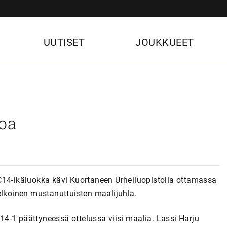
UUTISET
JOUKKUEET
koa
C14-ikäluokka kävi Kuortaneen Urheiluopistolla ottamassa
elkoinen mustanuttuisten maalijuhla.
4-1 päättyneessä ottelussa viisi maalia. Lassi Harju