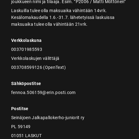
joukkueen nimi ja tilaaja. Esim. ”P2006 / Matti Möttönen”
Laskuilla tulee olla maksuaika vähintään 14vrk.
Kesälomakaudella 1.6.-31.7. lähetetyissä laskuissa
maksuaika tulee olla vähintään 21vrk.
Verkkolaskuna
003701985593
Verkkolaskujen välittäjä
003708599126 (OpenText)
Sähköpostitse
fennoa.506159@erin.posti.com
Postitse
Seinäjoen Jalkapallokerho-juniorit ry
PL 59149
01051 LASKUT