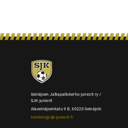
s
e
l
a
u
s
SJK-
juniorit
Seinäjoen Jalkapallokerho-juniorit ry /
SJK-juniorit
Alaseinäjoenkatu 9 B, 60220 Seinäjoki
toimisto@sjk-juniorit.fi