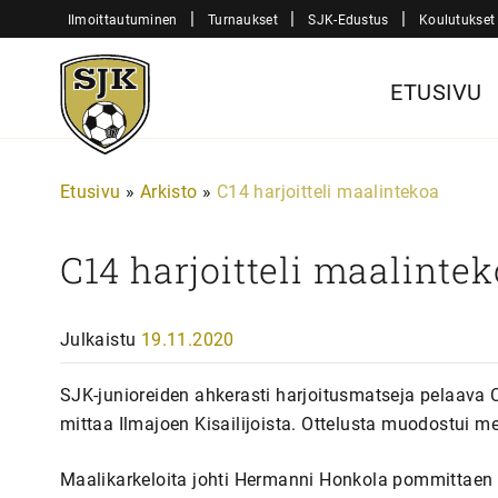
Siirry
|
|
|
Ilmoittautuminen
Turnaukset
SJK-Edustus
Koulutukset
sisältöön
Sjk-
ETUSIVU
Juniorit
Etusivu
»
Arkisto
»
C14 harjoitteli maalintekoa
C14 harjoitteli maalinte
Julkaistu
19.11.2020
SJK-junioreiden ahkerasti harjoitusmatseja pelaava 
mittaa Ilmajoen Kisailijoista. Ottelusta muodostui m
Maalikarkeloita johti Hermanni Honkola pommittaen 1