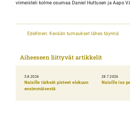
viimeisteli kolme osumaa Daniel Huttusen ja Aapo 
A
Edellinen:
Kevään turnaukset lähes täynnä
r
t
Aiheeseen liittyvät artikkelit
i
k
5.8.2026
k
28.7.2026
Naisille tärkeät pisteet elokuun
Naisille iso 
e
ensimmäisestä
l
i
e
n