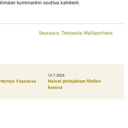
Välimäen kummankin osuttua kahdesti.
Seuraava:
Testausta Wallsportissa
13.7.2026
pettymys Vaasassa
Naiset pistejakoon MuSan
kanssa