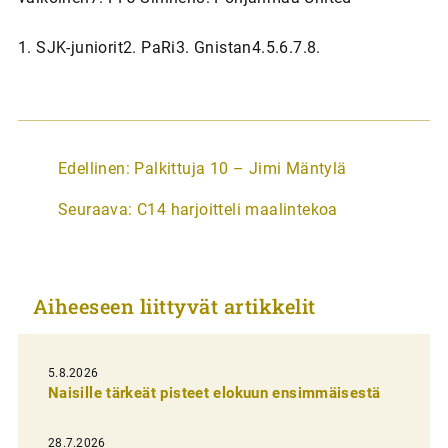
1. SJK-juniorit2. PaRi3. Gnistan4.5.6.7.8.
A
Edellinen:
Palkittuja 10 – Jimi Mäntylä
r
Seuraava:
C14 harjoitteli maalintekoa
t
i
k
Aiheeseen liittyvät artikkelit
k
e
l
5.8.2026
Naisille tärkeät pisteet elokuun ensimmäisestä
i
e
28.7.2026