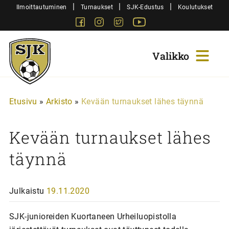
Siirry
|
|
|
Ilmoittautuminen
Turnaukset
SJK-Edustus
Koulutukset
sisältöön
Facebook
Instagram
Twitter
Youtube
Sjk-
Juniorit
Etusivu
»
Arkisto
»
Kevään turnaukset lähes täynnä
Kevään turnaukset lähes
täynnä
Julkaistu
19.11.2020
SJK-junioreiden Kuortaneen Urheiluopistolla