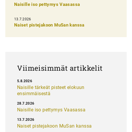
n
Naisille iso pettymys Vaasassa
s
13.7.2026
e
Naiset pistejakoon MuSan kanssa
l
a
u
s
Viimeisimmät artikkelit
5.8.2026
Naisille tärkeät pisteet elokuun
ensimmäisestä
28.7.2026
Naisille iso pettymys Vaasassa
13.7.2026
Naiset pistejakoon MuSan kanssa