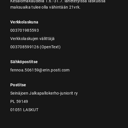
Kesälomakaudella 1.6.-31.7. lähetetyissä laskuissa
maksuaika tulee olla vähintään 21vrk.
Verkkolaskuna
003701985593
Verkkolaskujen välittäjä
003708599126 (OpenText)
Sähköpostitse
fennoa.506159@erin.posti.com
Postitse
Seinäjoen Jalkapallokerho-juniorit ry
PL 59149
01051 LASKUT