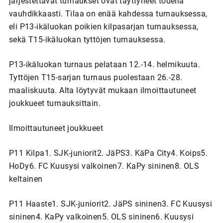
järjestettävät turnaukset ovat täyttyneet todella
vauhdikkaasti. Tilaa on enää kahdessa turnauksessa,
eli P13-ikäluokan poikien kilpasarjan turnauksessa,
sekä T15-ikäluokan tyttöjen turnauksessa.
P13-ikäluokan turnaus pelataan 12.-14. helmikuuta.
Tyttöjen T15-sarjan turnaus puolestaan 26.-28.
maaliskuuta. Alta löytyvät mukaan ilmoittautuneet
joukkueet turnauksittain.
Ilmoittautuneet joukkueet
P11 Kilpa1. SJK-juniorit2. JäPS3. KäPa City4. Koips5.
HoDy6. FC Kuusysi valkoinen7. KaPy sininen8. OLS
keltainen
P11 Haaste1. SJK-juniorit2. JäPS sininen3. FC Kuusysi
sininen4. KaPy valkoinen5. OLS sininen6. Kuusysi