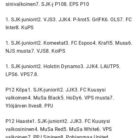
sinivalkoinen7. SJK-j P108. EPS P10
1. SJK-juniorit2. VJS3. JJK4. P-Iirot5. GrIFK6. OLS7. FC
Inter8. KuPS
1. SJK-juniorit2. Komeetat3. FC Espoo4. Kraft5. Musa6.
NJS musta7. VJS8. KoiPS
1. SJK-juniorit2. Holstin Dynamo3. JJK4. LAUTP5.
LPS6. VPS7.8.
P12 Kilpa1. SJK-juniorit2. JJK3. FC Kuusysi
valkoinen4. MuSa Black5. HoDy6. VPS musta7.
Ylöjärven Ilves8. PPJ
P12 Haaste1. SJK-juniorit2. JJK3. FC Kuusysi
valkosininen4. MuSa Red5. MuSa White6. VPS
valkoinen7. PPJ Sininen8. Pohjanmaa United