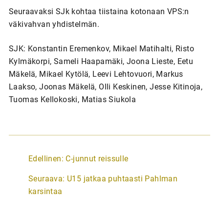
Seuraavaksi SJk kohtaa tiistaina kotonaan VPS:n
väkivahvan yhdistelmän.
SJK: Konstantin Eremenkov, Mikael Matihalti, Risto
Kylmäkorpi, Sameli Haapamäki, Joona Lieste, Eetu
Mäkelä, Mikael Kytölä, Leevi Lehtovuori, Markus
Laakso, Joonas Mäkelä, Olli Keskinen, Jesse Kitinoja,
Tuomas Kellokoski, Matias Siukola
A
Edellinen:
C-junnut reissulle
r
Seuraava:
U15 jatkaa puhtaasti Pahlman
t
karsintaa
i
k