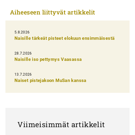
k
Aiheeseen liittyvät artikkelit
e
l
i
5.8.2026
Naisille tärkeät pisteet elokuun ensimmäisestä
e
n
28.7.2026
Naisille iso pettymys Vaasassa
s
e
13.7.2026
l
Naiset pistejakoon MuSan kanssa
a
u
s
Viimeisimmät artikkelit