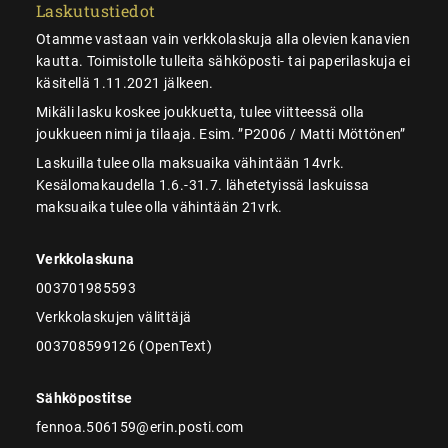
Laskutustiedot
Otamme vastaan vain verkkolaskuja alla olevien kanavien
kautta. Toimistolle tulleita sähköposti- tai paperilaskuja ei
käsitellä 1.11.2021 jälkeen.
Mikäli lasku koskee joukkuetta, tulee viitteessä olla
joukkueen nimi ja tilaaja. Esim. ”P2006 / Matti Möttönen”
Laskuilla tulee olla maksuaika vähintään 14vrk.
Kesälomakaudella 1.6.-31.7. lähetetyissä laskuissa
maksuaika tulee olla vähintään 21vrk.
Verkkolaskuna
003701985593
Verkkolaskujen välittäjä
003708599126 (OpenText)
Sähköpostitse
fennoa.506159@erin.posti.com