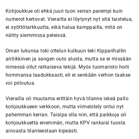
Kotijoukkue oli ehkä juuri tuon verran parempi kuin
numerot kertovat. Vierailta ei löytynyt nyt sitä taistelua,
ei syöttötarkkuutta, eikä halua kamppailla, mitä on
nähty aiemmissa peleissä.
Oman lukunsa toki ottelun kulkuun teki Kipparihallin
antiikkinen ja sangen outo alusta, mutta se ei missään
nimessä ollut ratkaiseva tekijä. Myös tuomaristo hoiti
hommansa laadukkaasti, eli ei senkään verhon taakse
voi piiloutua.
Vierailla oli muutama erittäin hyvä tilanne iskeä pallo
kotijoukkueen verkkoon, mutta viimeistely ontui nyt
pahemman kerran. Taisipa olla niin, että paikkoja oli
kotijoukkuetta enemmän, mutta KPV rankaisi tuosta
ainoasta tilanteestaan kipeästi.