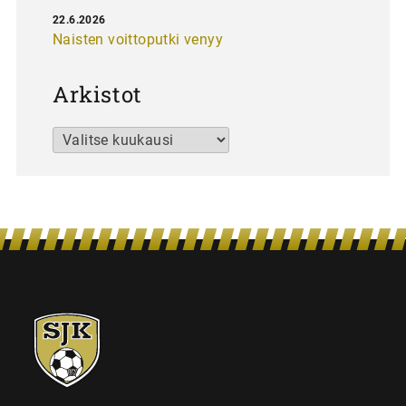
22.6.2026
Naisten voittoputki venyy
Arkistot
Arkistot
SJK-
juniorit