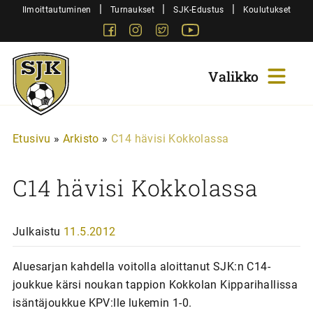
Siirry
|
|
|
Ilmoittautuminen
Turnaukset
SJK-Edustus
Koulutukset
sisältöön
Facebook
Instagram
Twitter
Youtube
Sjk-
Juniorit
Etusivu
»
Arkisto
»
C14 hävisi Kokkolassa
C14 hävisi Kokkolassa
Julkaistu
11.5.2012
Aluesarjan kahdella voitolla aloittanut SJK:n C14-
joukkue kärsi noukan tappion Kokkolan Kipparihallissa
isäntäjoukkue KPV:lle lukemin 1-0.