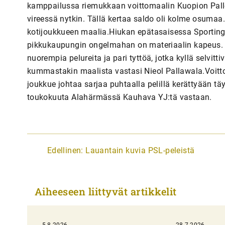
kamppailussa riemukkaan voittomaalin Kuopion Pallos
vireessä nytkin. Tällä kertaa saldo oli kolme osumaa.
kotijoukkueen maalia.Hiukan epätasaisessa Sportingi
pikkukaupungin ongelmahan on materiaalin kapeus. 
nuorempia pelureita ja pari tyttöä, jotka kyllä selvitt
kummastakin maalista vastasi Nieol Pallawala.Voitto 
joukkue johtaa sarjaa puhtaalla pelillä kerättyään tä
toukokuuta Alahärmässä Kauhava YJ:tä vastaan.
A
Edellinen:
Lauantain kuvia PSL-peleistä
r
t
Aiheeseen liittyvät artikkelit
i
k
5.8.2026
28.7.2026