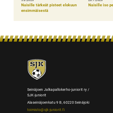
k
Naisille tärkeät pisteet elokuun
Naisille iso 
e
ensimmäisestä
l
i
e
n
s
e
SJK-
l
juniorit
a
u
s
Seinäjoen Jalkapallokerho-juniorit ry /
SJK-juniorit
Alaseinäjoenkatu 9 B, 60220 Seinäjoki
toimisto@sjk-juniorit.fi