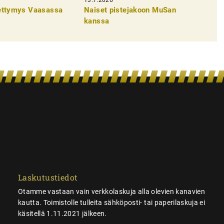
pettymys Vaasassa
Naiset pistejakoon MuSan
kanssa
Laskutustiedot
Otamme vastaan vain verkkolaskuja alla olevien kanavien
kautta. Toimistolle tulleita sähköposti- tai paperilaskuja ei
käsitellä 1.11.2021 jälkeen.