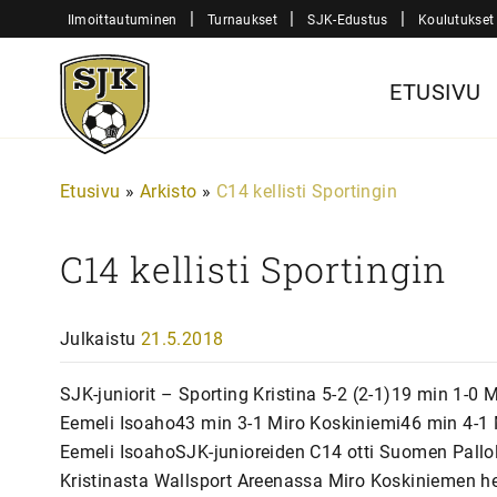
Siirry
|
|
|
Ilmoittautuminen
Turnaukset
SJK-Edustus
Koulutukset
sisältöön
Sjk-
ETUSIVU
Juniorit
Etusivu
»
Arkisto
»
C14 kellisti Sportingin
C14 kellisti Sportingin
Julkaistu
21.5.2018
SJK-juniorit – Sporting Kristina 5-2 (2-1)19 min 1-0
Eemeli Isoaho43 min 3-1 Miro Koskiniemi46 min 4-1 
Eemeli IsoahoSJK-junioreiden C14 otti Suomen Pallo
Kristinasta Wallsport Areenassa Miro Koskiniemen h