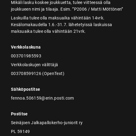
Mikäli lasku koskee joukkuetta, tulee viitteessä olla
joukkueen nimi ja tilaaja. Esim. ”P2006 / Matti Möttönen”
Laskuilla tulee olla maksuaika vähintään 14vrk.
Kesälomakaudella 1.6.-31.7. lähetetyissä laskuissa
maksuaika tulee olla vähintään 21vrk.
Verkkolaskuna
003701985593
Verkkolaskujen välittäjä
003708599126 (OpenText)
Sähköpostitse
fennoa.506159@erin.posti.com
Postitse
Seinäjoen Jalkapallokerho-juniorit ry
PL 59149