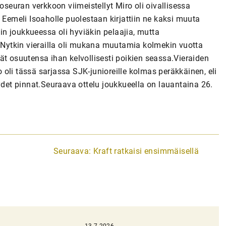
euran verkkoon viimeistellyt Miro oli oivallisessa
 Eemeli Isoaholle puolestaan kirjattiin ne kaksi muuta
n joukkueessa oli hyviäkin pelaajia, mutta
Nytkin vierailla oli mukana muutamia kolmekin vuotta
ivät osuutensa ihan kelvollisesti poikien seassa.Vieraiden
oli tässä sarjassa SJK-junioreille kolmas peräkkäinen, eli
ydet pinnat.Seuraava ottelu joukkueella on lauantaina 26.
Seuraava:
Kraft ratkaisi ensimmäisellä
13.7.2026