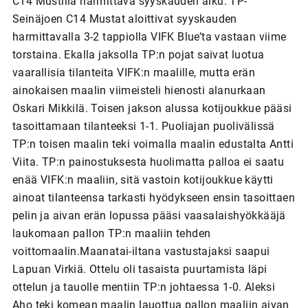
C14 Mustilla harmittava syyskauden alku. TP-
Seinäjoen C14 Mustat aloittivat syyskauden
harmittavalla 3-2 tappiolla VIFK Blue’ta vastaan viime
torstaina. Ekalla jaksolla TP:n pojat saivat luotua
vaarallisia tilanteita VIFK:n maalille, mutta erän
ainokaisen maalin viimeisteli hienosti alanurkaan
Oskari Mikkilä. Toisen jakson alussa kotijoukkue pääsi
tasoittamaan tilanteeksi 1-1. Puoliajan puolivälissä
TP:n toisen maalin teki voimalla maalin edustalta Antti
Viita. TP:n painostuksesta huolimatta palloa ei saatu
enää VIFK:n maaliin, sitä vastoin kotijoukkue käytti
ainoat tilanteensa tarkasti hyödykseen ensin tasoittaen
pelin ja aivan erän lopussa pääsi vaasalaishyökkääjä
laukomaan pallon TP:n maaliin tehden
voittomaalin.Maanatai-iltana vastustajaksi saapui
Lapuan Virkiä. Ottelu oli tasaista puurtamista läpi
ottelun ja tauolle mentiin TP:n johtaessa 1-0. Aleksi
Aho teki komean maalin lauottua pallon maaliin aivan