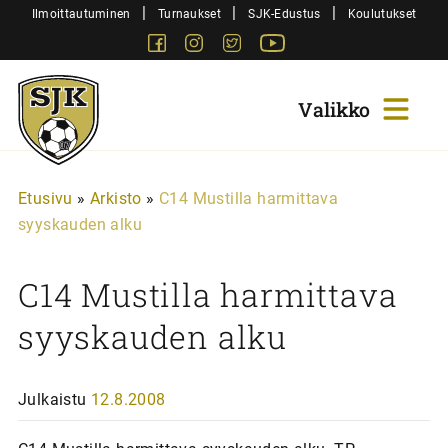
Siirry
|
|
|
Ilmoittautuminen
Turnaukset
SJK-Edustus
Koulutukset
sisältöön
Facebook
Instagram
Twitter
Youtube
Sjk-
Juniorit
Etusivu
»
Arkisto
»
C14 Mustilla harmittava
syyskauden alku
C14 Mustilla harmittava
syyskauden alku
Julkaistu
12.8.2008