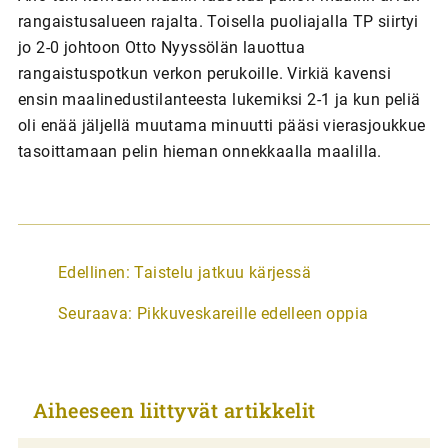
rangaistusalueen rajalta. Toisella puoliajalla TP siirtyi
jo 2-0 johtoon Otto Nyyssölän lauottua
rangaistuspotkun verkon perukoille. Virkiä kavensi
ensin maalinedustilanteesta lukemiksi 2-1 ja kun peliä
oli enää jäljellä muutama minuutti pääsi vierasjoukkue
tasoittamaan pelin hieman onnekkaalla maalilla.
A
Edellinen:
Taistelu jatkuu kärjessä
r
Seuraava:
Pikkuveskareille edelleen oppia
t
i
k
Aiheeseen liittyvät artikkelit
k
e