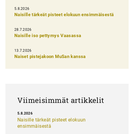
l
5.8.2026
Naisille tärkeät pisteet elokuun ensimmäisestä
i
e
28.7.2026
n
Naisille iso pettymys Vaasassa
s
13.7.2026
e
Naiset pistejakoon MuSan kanssa
l
a
u
s
Viimeisimmät artikkelit
5.8.2026
Naisille tärkeät pisteet elokuun
ensimmäisestä