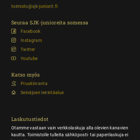
toimisto@sjk-juniorit.fi
Seuraa SJK-junioreita somessa
Facebook
Instagram
Twitter
Youtube
Katso myös
Pruukinranta
Seinäjoen leirintäalue
Laskutustiedot
Otamme vastaan vain verkkolaskuja alla olevien kanavien
kautta. Toimistolle tulleita sähköposti- tai paperilaskuja ei