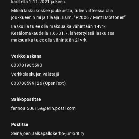
käsitellä 1.11.2021 jälkeen.
Mikäli lasku koskee joukkuetta, tulee viitteessä olla
joukkueen nimi ja tilaaja. Esim. ”P2006 / Matti Möttönen”
Laskuilla tulee olla maksuaika vähintään 14vrk.
Kesälomakaudella 1.6.-31.7. lähetetyissä laskuissa
maksuaika tulee olla vähintään 21vrk.
Verkkolaskuna
003701985593
Verkkolaskujen välittäjä
003708599126 (OpenText)
Sähköpostitse
fennoa.506159@erin.posti.com
Postitse
Seinäjoen Jalkapallokerho-juniorit ry