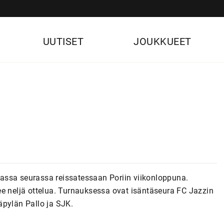
UUTISET
JOUKKUEET
assa seurassa reissatessaan Poriin viikonloppuna.
ee neljä ottelua. Turnauksessa ovat isäntäseura FC Jazzin
äpylän Pallo ja SJK.