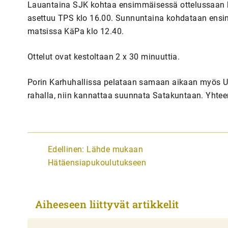
Lauantaina SJK kohtaa ensimmäisessä ottelussaan kl
asettuu TPS klo 16.00. Sunnuntaina kohdataan ensi
matsissa KäPa klo 12.40.
Ottelut ovat kestoltaan 2 x 30 minuuttia.
Porin Karhuhallissa pelataan samaan aikaan myös U17
rahalla, niin kannattaa suunnata Satakuntaan. Yhtee
A
Edellinen:
Lähde mukaan
r
Hätäensiapukoulutukseen
t
i
Aiheeseen liittyvät artikkelit
k