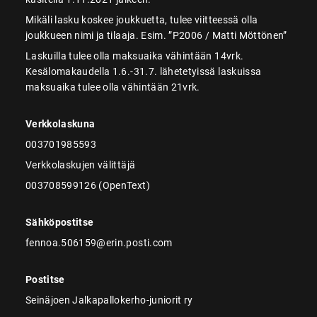
Mikäli lasku koskee joukkuetta, tulee viitteessä olla
joukkueen nimi ja tilaaja. Esim. ”P2006 / Matti Möttönen”
Laskuilla tulee olla maksuaika vähintään 14vrk.
Kesälomakaudella 1.6.-31.7. lähetetyissä laskuissa
maksuaika tulee olla vähintään 21vrk.
Verkkolaskuna
003701985593
Verkkolaskujen välittäjä
003708599126 (OpenText)
Sähköpostitse
fennoa.506159@erin.posti.com
Postitse
Seinäjoen Jalkapallokerho-juniorit ry