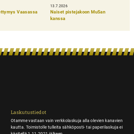
13.7.2026
pettymys Vaasassa
Naiset pistejakoon MuSan
kanssa
Laskutustiedot
Otamme vastaan vain verkkolaskuja alla olevien kanavien
kautta. Toimistolle tulleita sähköposti- tai paperilaskuja ei
käsitellä 1.11.2021 jälkeen.