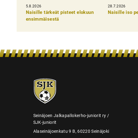
k
5.8.2026
28.7.2026
e
Naisille tärkeät pisteet elokuun
Naisille iso 
l
ensimmäisestä
i
e
n
s
e
l
SJK-
a
juniorit
u
s
Seinäjoen Jalkapallokerho-juniorit ry /
SJK-juniorit
Alaseinäjoenkatu 9 B, 60220 Seinäjoki