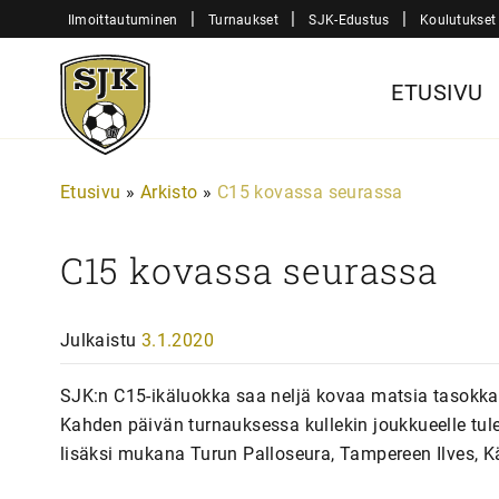
Siirry
|
|
|
Ilmoittautuminen
Turnaukset
SJK-Edustus
Koulutukset
sisältöön
Sjk-
ETUSIVU
Juniorit
Etusivu
»
Arkisto
»
C15 kovassa seurassa
C15 kovassa seurassa
Julkaistu
3.1.2020
SJK:n C15-ikäluokka saa neljä kovaa matsia tasokka
Kahden päivän turnauksessa kullekin joukkueelle tul
lisäksi mukana Turun Palloseura, Tampereen Ilves, K