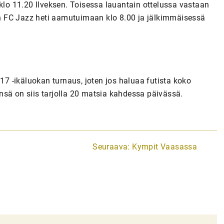
o 11.20 Ilveksen. Toisessa lauantain ottelussa vastaan
n FC Jazz heti aamutuimaan klo 8.00 ja jälkimmäisessä
 -ikäluokan turnaus, joten jos haluaa futista koko
nsä on siis tarjolla 20 matsia kahdessa päivässä.
Seuraava:
Kympit Vaasassa