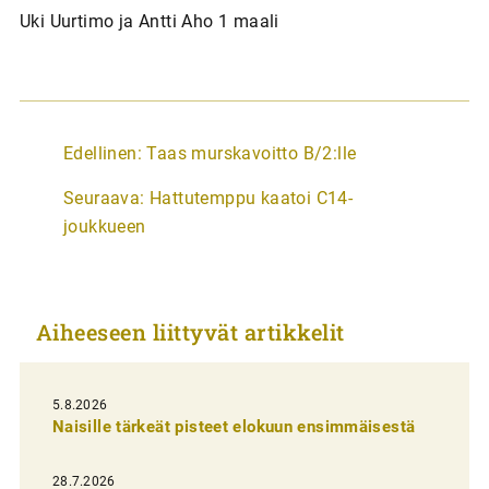
Uki Uurtimo ja Antti Aho 1 maali
A
Edellinen:
Taas murskavoitto B/2:lle
r
Seuraava:
Hattutemppu kaatoi C14-
t
joukkueen
i
k
k
Aiheeseen liittyvät artikkelit
e
l
i
5.8.2026
Naisille tärkeät pisteet elokuun ensimmäisestä
e
n
28.7.2026