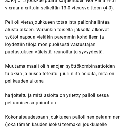
SJK-j C15 joukkue päätti sarjakauden Norrvalla FF:n
vieraana erittäin selkeään 13-0 vierasvoittoon (4-0).
Peli oli vierasjoukkueen totaalista pallonhallintaa
alusta alkaen. Varsinkin toisella jaksolla alkoivat
syötöt napsua vieläkin paremmin kohdilleen ja
löydettiin tiloja monipuolisesti vastustajan
puolustuksen väleistä, reunoilta ja syvyydestä.
Muutama maali oli hienojen syöttökombinaatioiden
tuloksia ja niissä toteutui juuri niitä asioita, mitä on
pelikauden aikana
harjoiteltu ja mitä asioita on yritetty pallollisessa
pelaamisessa painottaa.
Kokonaisuudessaan joukkueen pallollinen pelaaminen
(joka tämän kauden isoksi teemaksi joukkueelle