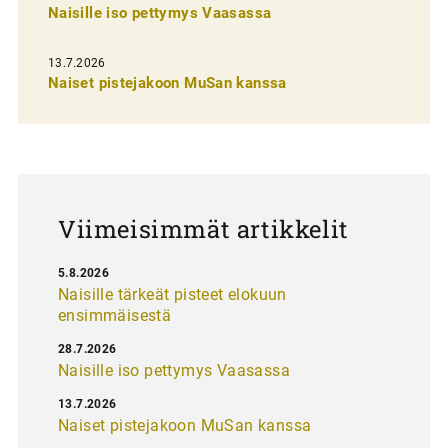
Naisille iso pettymys Vaasassa
s
e
13.7.2026
l
Naiset pistejakoon MuSan kanssa
a
u
s
Viimeisimmät artikkelit
5.8.2026
Naisille tärkeät pisteet elokuun
ensimmäisestä
28.7.2026
Naisille iso pettymys Vaasassa
13.7.2026
Naiset pistejakoon MuSan kanssa