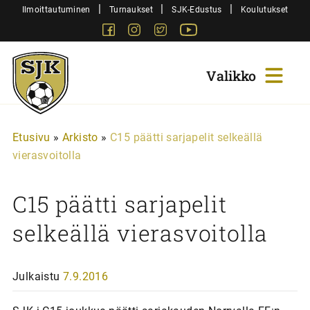
Siirry
|
|
|
Ilmoittautuminen
Turnaukset
SJK-Edustus
Koulutukset
sisältöön
Facebook
Instagram
Twitter
Youtube
Sjk-
Juniorit
Etusivu
»
Arkisto
»
C15 päätti sarjapelit selkeällä
vierasvoitolla
C15 päätti sarjapelit
selkeällä vierasvoitolla
Julkaistu
7.9.2016