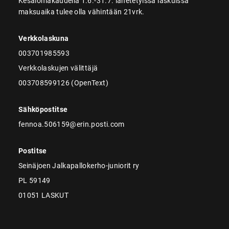
Kesälomakaudella 1.6.-31.7. lähetetyissä laskuissa
maksuaika tulee olla vähintään 21vrk.
Verkkolaskuna
003701985593
Verkkolaskujen välittäjä
003708599126 (OpenText)
Sähköpostitse
fennoa.506159@erin.posti.com
Postitse
Seinäjoen Jalkapallokerho-juniorit ry
PL 59149
01051 LASKUT