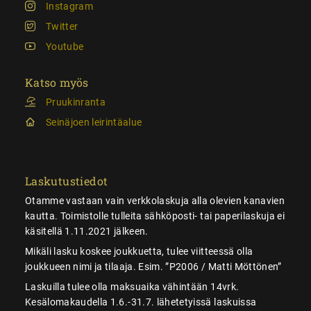
Instagram
Twitter
Youtube
Katso myös
Pruukinranta
Seinäjoen leirintäalue
Laskutustiedot
Otamme vastaan vain verkkolaskuja alla olevien kanavien
kautta. Toimistolle tulleita sähköposti- tai paperilaskuja ei
käsitellä 1.11.2021 jälkeen.
Mikäli lasku koskee joukkuetta, tulee viitteessä olla
joukkueen nimi ja tilaaja. Esim. ”P2006 / Matti Möttönen”
Laskuilla tulee olla maksuaika vähintään 14vrk.
Kesälomakaudella 1.6.-31.7. lähetetyissä laskuissa