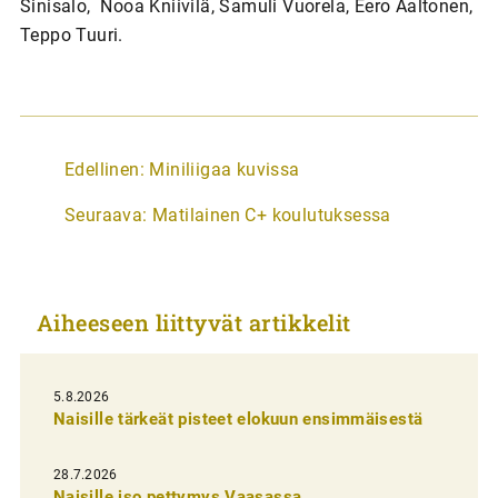
Sinisalo, Nooa Kniivilä, Samuli Vuorela, Eero Aaltonen,
Teppo Tuuri.
A
Edellinen:
Miniliigaa kuvissa
r
Seuraava:
Matilainen C+ koulutuksessa
t
i
k
Aiheeseen liittyvät artikkelit
k
e
l
5.8.2026
Naisille tärkeät pisteet elokuun ensimmäisestä
i
e
28.7.2026
Naisille iso pettymys Vaasassa