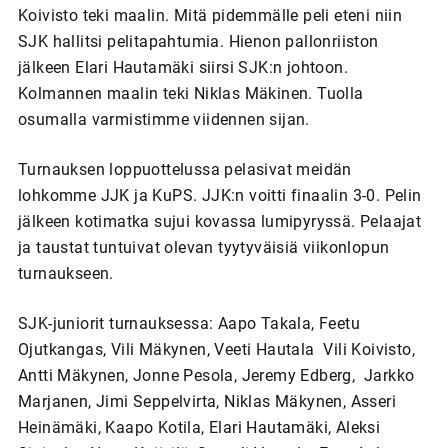
Koivisto teki maalin. Mitä pidemmälle peli eteni niin
SJK hallitsi pelitapahtumia. Hienon pallonriiston
jälkeen Elari Hautamäki siirsi SJK:n johtoon.
Kolmannen maalin teki Niklas Mäkinen. Tuolla
osumalla varmistimme viidennen sijan.
Turnauksen loppuottelussa pelasivat meidän
lohkomme JJK ja KuPS. JJK:n voitti finaalin 3-0. Pelin
jälkeen kotimatka sujui kovassa lumipyryssä. Pelaajat
ja taustat tuntuivat olevan tyytyväisiä viikonlopun
turnaukseen.
SJK-juniorit turnauksessa: Aapo Takala, Feetu
Ojutkangas, Vili Mäkynen, Veeti Hautala Vili Koivisto,
Antti Mäkynen, Jonne Pesola, Jeremy Edberg, Jarkko
Marjanen, Jimi Seppelvirta, Niklas Mäkynen, Asseri
Heinämäki, Kaapo Kotila, Elari Hautamäki, Aleksi