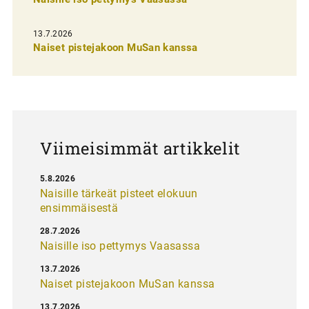
n
s
13.7.2026
e
Naiset pistejakoon MuSan kanssa
l
a
u
s
Viimeisimmät artikkelit
5.8.2026
Naisille tärkeät pisteet elokuun
ensimmäisestä
28.7.2026
Naisille iso pettymys Vaasassa
13.7.2026
Naiset pistejakoon MuSan kanssa
13.7.2026