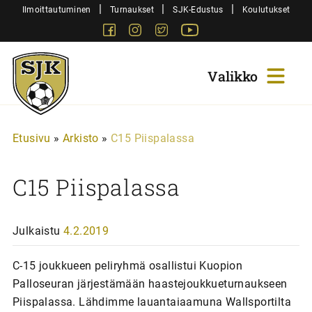
Siirry
|
|
|
Ilmoittautuminen
Turnaukset
SJK-Edustus
Koulutukset
sisältöön
Facebook
Instagram
Twitter
Youtube
Sjk-
Juniorit
Etusivu
»
Arkisto
»
C15 Piispalassa
C15 Piispalassa
Julkaistu
4.2.2019
C-15 joukkueen peliryhmä osallistui Kuopion
Palloseuran järjestämään haastejoukkueturnaukseen
Piispalassa. Lähdimme lauantaiaamuna Wallsportilta