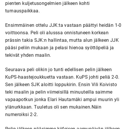
pienten kuljetusongelmien jälkeen kohti
turnauspaikkaa.
Ensimmäinen ottelu JJK:ta vastaan päättyi heidän 1-0
voittoonsa. Peli oli alusssa onnistuneen korkean
prässin takia SJK:n hallintaa, mutta alun jälkeen JJK
pääsi peliin mukaan ja pelasi hienoa syöttöpeliä ja
tekivät yhden maalin.
Seuraava peli olikin jo tunti edellisen pelin jälkeen
KuPS-haastejoukkuetta vastaan. KuPS johti peliä 2-0.
Sen jälkeen SJK aloitti loppukirin. Ensin Vili Koivisto
teki maalin ja pelin viimeisillä minuuteilla saimme
vapaapotkun jonka Elari Hautamäki ampui muurin yli
ylänurkkaan. Tuuletus oli sen mukainen.Näin
numeroiksi 2-2.
Pelin jälkeen pääsimme kiifeisen aamupäivän jälkeen