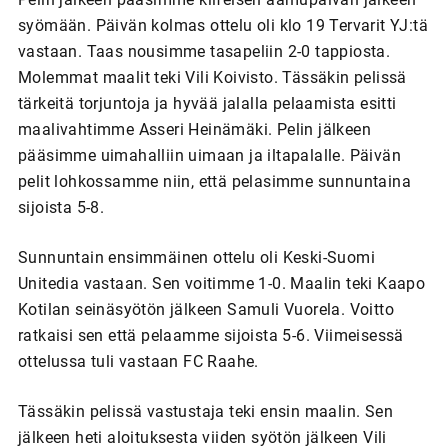
syömään. Päivän kolmas ottelu oli klo 19 Tervarit YJ:tä
vastaan. Taas nousimme tasapeliin 2-0 tappiosta.
Molemmat maalit teki Vili Koivisto. Tässäkin pelissä
tärkeitä torjuntoja ja hyvää jalalla pelaamista esitti
maalivahtimme Asseri Heinämäki. Pelin jälkeen
pääsimme uimahalliin uimaan ja iltapalalle. Päivän
pelit lohkossamme niin, että pelasimme sunnuntaina
sijoista 5-8.
Sunnuntain ensimmäinen ottelu oli Keski-Suomi
Unitedia vastaan. Sen voitimme 1-0. Maalin teki Kaapo
Kotilan seinäsyötön jälkeen Samuli Vuorela. Voitto
ratkaisi sen että pelaamme sijoista 5-6. Viimeisessä
ottelussa tuli vastaan FC Raahe.
Tässäkin pelissä vastustaja teki ensin maalin. Sen
jälkeen heti aloituksesta viiden syötön jälkeen Vili