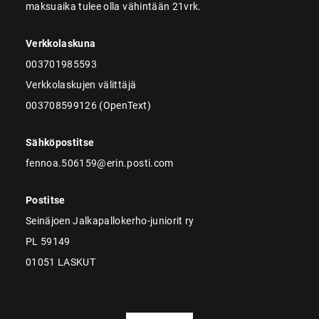
maksuaika tulee olla vähintään 21vrk.
Verkkolaskuna
003701985593
Verkkolaskujen välittäjä
003708599126 (OpenText)
Sähköpostitse
fennoa.506159@erin.posti.com
Postitse
Seinäjoen Jalkapallokerho-juniorit ry
PL 59149
01051 LASKUT