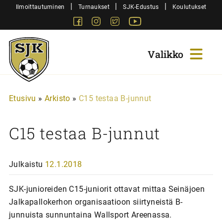
Siirry
|
|
|
Ilmoittautuminen
Turnaukset
SJK-Edustus
Koulutukset
sisältöön
Facebook
Instagram
Twitter
Youtube
Sjk-
Juniorit
Etusivu
»
Arkisto
»
C15 testaa B-junnut
C15 testaa B-junnut
Julkaistu
12.1.2018
SJK-junioreiden C15-juniorit ottavat mittaa Seinäjoen
Jalkapallokerhon organisaatioon siirtyneistä B-
junnuista sunnuntaina Wallsport Areenassa.