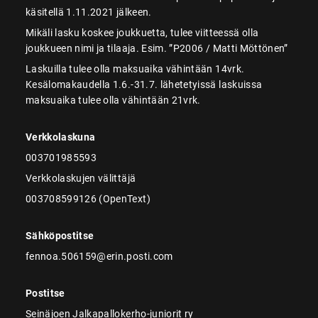
käsitellä 1.11.2021 jälkeen.
Mikäli lasku koskee joukkuetta, tulee viitteessä olla
joukkueen nimi ja tilaaja. Esim. ”P2006 / Matti Möttönen”
Laskuilla tulee olla maksuaika vähintään 14vrk.
Kesälomakaudella 1.6.-31.7. lähetetyissä laskuissa
maksuaika tulee olla vähintään 21vrk.
Verkkolaskuna
003701985593
Verkkolaskujen välittäjä
003708599126 (OpenText)
Sähköpostitse
fennoa.506159@erin.posti.com
Postitse
Seinäjoen Jalkapallokerho-juniorit ry