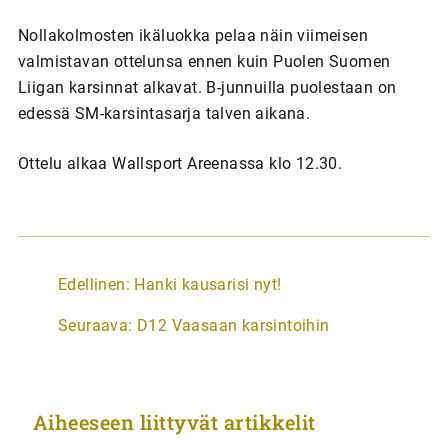
Nollakolmosten ikäluokka pelaa näin viimeisen
valmistavan ottelunsa ennen kuin Puolen Suomen
Liigan karsinnat alkavat. B-junnuilla puolestaan on
edessä SM-karsintasarja talven aikana.
Ottelu alkaa Wallsport Areenassa klo 12.30.
A
Edellinen:
Hanki kausarisi nyt!
r
Seuraava:
D12 Vaasaan karsintoihin
t
i
k
Aiheeseen liittyvät artikkelit
k