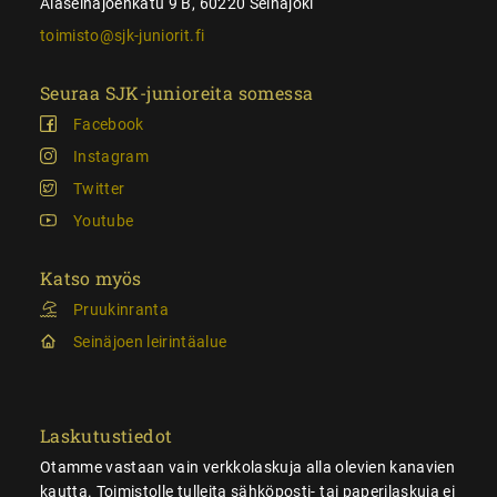
Alaseinäjoenkatu 9 B, 60220 Seinäjoki
toimisto@sjk-juniorit.fi
Seuraa SJK-junioreita somessa
Facebook
Instagram
Twitter
Youtube
Katso myös
Pruukinranta
Seinäjoen leirintäalue
Laskutustiedot
Otamme vastaan vain verkkolaskuja alla olevien kanavien
kautta. Toimistolle tulleita sähköposti- tai paperilaskuja ei