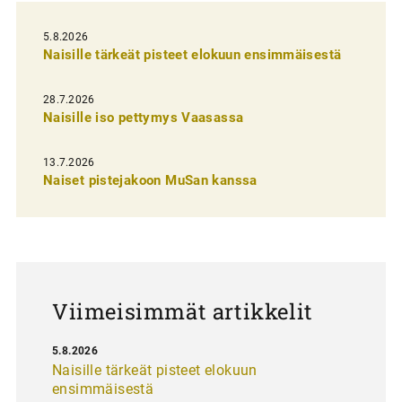
e
l
5.8.2026
Naisille tärkeät pisteet elokuun ensimmäisestä
i
e
28.7.2026
n
Naisille iso pettymys Vaasassa
s
13.7.2026
e
Naiset pistejakoon MuSan kanssa
l
a
u
s
Viimeisimmät artikkelit
5.8.2026
Naisille tärkeät pisteet elokuun
ensimmäisestä