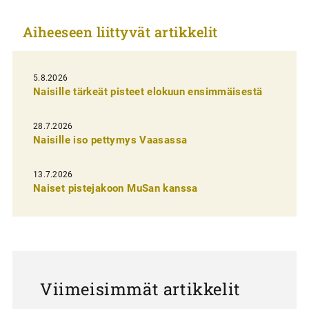
k
Aiheeseen liittyvät artikkelit
k
e
l
5.8.2026
Naisille tärkeät pisteet elokuun ensimmäisestä
i
e
28.7.2026
n
Naisille iso pettymys Vaasassa
s
13.7.2026
e
Naiset pistejakoon MuSan kanssa
l
a
u
s
Viimeisimmät artikkelit