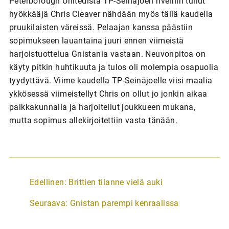
Peterborough Unitedista TP-Seinäjoen riveihin tullut
hyökkääjä Chris Cleaver nähdään myös tällä kaudella
pruukilaisten väreissä. Pelaajan kanssa päästiin
sopimukseen lauantaina juuri ennen viimeistä
harjoistuottelua Gnistania vastaan. Neuvonpitoa on
käyty pitkin huhtikuuta ja tulos oli molempia osapuolia
tyydyttävä. Viime kaudella TP-Seinäjoelle viisi maalia
ykkösessä viimeistellyt Chris on ollut jo jonkin aikaa
paikkakunnalla ja harjoitellut joukkueen mukana,
mutta sopimus allekirjoitettiin vasta tänään.
A
Edellinen:
Brittien tilanne vielä auki
r
Seuraava:
Gnistan parempi kenraalissa
t
i