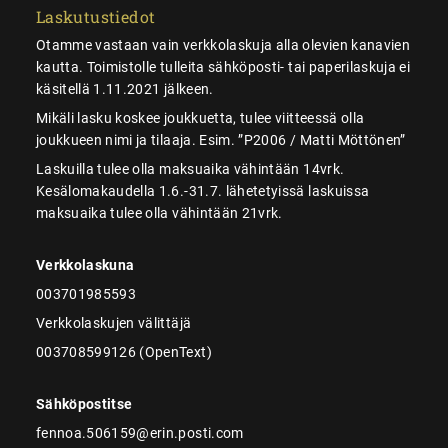
Laskutustiedot
Otamme vastaan vain verkkolaskuja alla olevien kanavien
kautta. Toimistolle tulleita sähköposti- tai paperilaskuja ei
käsitellä 1.11.2021 jälkeen.
Mikäli lasku koskee joukkuetta, tulee viitteessä olla
joukkueen nimi ja tilaaja. Esim. ”P2006 / Matti Möttönen”
Laskuilla tulee olla maksuaika vähintään 14vrk.
Kesälomakaudella 1.6.-31.7. lähetetyissä laskuissa
maksuaika tulee olla vähintään 21vrk.
Verkkolaskuna
003701985593
Verkkolaskujen välittäjä
003708599126 (OpenText)
Sähköpostitse
fennoa.506159@erin.posti.com