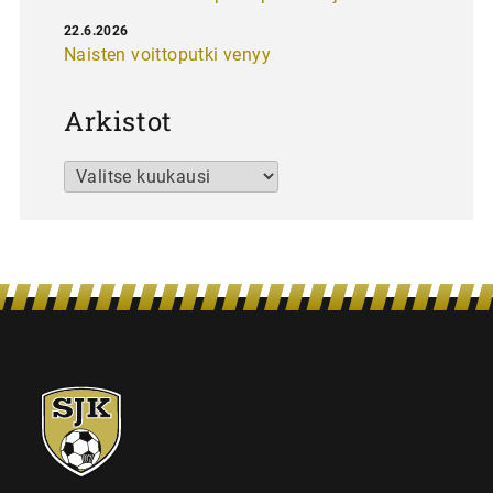
22.6.2026
Naisten voittoputki venyy
Arkistot
Arkistot
SJK-
juniorit