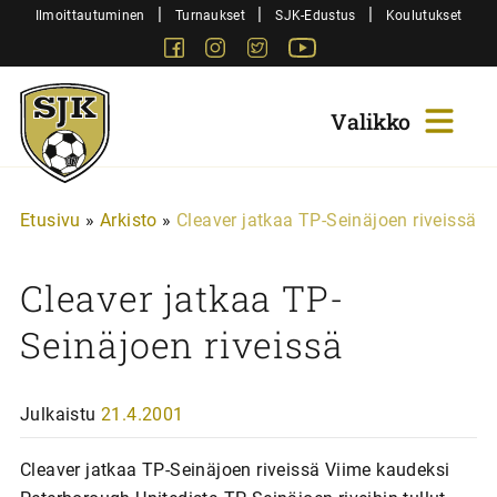
Siirry
|
|
|
Ilmoittautuminen
Turnaukset
SJK-Edustus
Koulutukset
sisältöön
Facebook
Instagram
Twitter
Youtube
Sjk-
Juniorit
Etusivu
»
Arkisto
»
Cleaver jatkaa TP-Seinäjoen riveissä
Cleaver jatkaa TP-
Seinäjoen riveissä
Julkaistu
21.4.2001
Cleaver jatkaa TP-Seinäjoen riveissä Viime kaudeksi