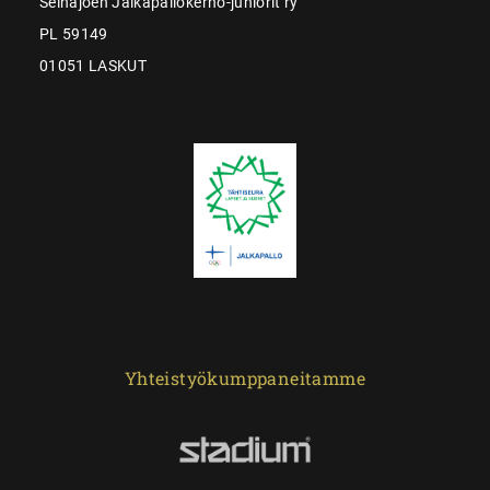
Seinäjoen Jalkapallokerho-juniorit ry
PL 59149
01051 LASKUT
Yhteistyökumppaneitamme