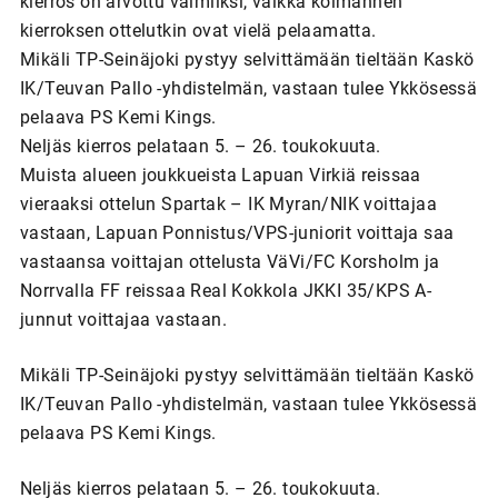
kierros on arvottu valmiiksi, vaikka kolmannen
kierroksen ottelutkin ovat vielä pelaamatta.
Mikäli TP-Seinäjoki pystyy selvittämään tieltään Kaskö
IK/Teuvan Pallo -yhdistelmän, vastaan tulee Ykkösessä
pelaava PS Kemi Kings.
Neljäs kierros pelataan 5. – 26. toukokuuta.
Muista alueen joukkueista Lapuan Virkiä reissaa
vieraaksi ottelun Spartak – IK Myran/NIK voittajaa
vastaan, Lapuan Ponnistus/VPS-juniorit voittaja saa
vastaansa voittajan ottelusta VäVi/FC Korsholm ja
Norrvalla FF reissaa Real Kokkola JKKI 35/KPS A-
junnut voittajaa vastaan.
Mikäli TP-Seinäjoki pystyy selvittämään tieltään Kaskö
IK/Teuvan Pallo -yhdistelmän, vastaan tulee Ykkösessä
pelaava PS Kemi Kings.
Neljäs kierros pelataan 5. – 26. toukokuuta.