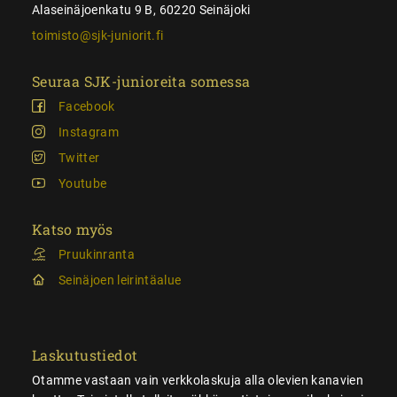
Alaseinäjoenkatu 9 B, 60220 Seinäjoki
toimisto@sjk-juniorit.fi
Seuraa SJK-junioreita somessa
Facebook
Instagram
Twitter
Youtube
Katso myös
Pruukinranta
Seinäjoen leirintäalue
Laskutustiedot
Otamme vastaan vain verkkolaskuja alla olevien kanavien