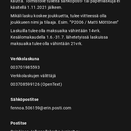
kautta. Toimistolle tulleita sähköposti- tai paperilaskuja ei
käsitellä 1.11.2021 jälkeen.
Mikäli lasku koskee joukkuetta, tulee viitteessä olla
joukkueen nimi ja tilaaja. Esim. ”P2006 / Matti Möttönen”
Laskuilla tulee olla maksuaika vähintään 14vrk.
Kesälomakaudella 1.6.-31.7. lähetetyissä laskuissa
maksuaika tulee olla vähintään 21vrk.
Verkkolaskuna
003701985593
Verkkolaskujen välittäjä
003708599126 (OpenText)
Sähköpostitse
fennoa.506159@erin.posti.com
Postitse