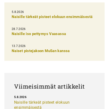
e
l
5.8.2026
Naisille tärkeät pisteet elokuun ensimmäisestä
i
e
28.7.2026
n
Naisille iso pettymys Vaasassa
s
13.7.2026
e
Naiset pistejakoon MuSan kanssa
l
a
u
s
Viimeisimmät artikkelit
5.8.2026
Naisille tärkeät pisteet elokuun
ensimmäisestä