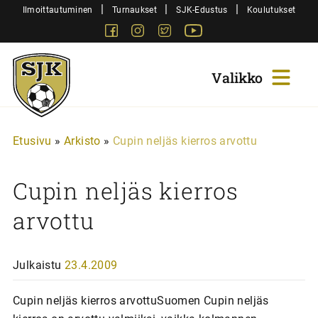
Siirry
|
|
|
Ilmoittautuminen
Turnaukset
SJK-Edustus
Koulutukset
sisältöön
Facebook
Instagram
Twitter
Youtube
Sjk-
Juniorit
Etusivu
»
Arkisto
»
Cupin neljäs kierros arvottu
Cupin neljäs kierros
arvottu
Julkaistu
23.4.2009
Cupin neljäs kierros arvottuSuomen Cupin neljäs