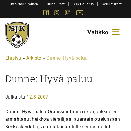
Siirry
|
|
|
Ilmoittautuminen
Turnaukset
SJK-Edustus
Koulutukset
sisältöön
Facebook
Instagram
Twitter
Youtube
Sjk-
Juniorit
Etusivu
»
Arkisto
»
Dunne: Hyvä paluu
Dunne: Hyvä paluu
Julkaistu
12.8.2007
Dunne: Hyvä paluu Oranssinuttuinen kotijoukkue ei
armahtanut heikkoa vierailijaa lauantain ottelussaan
Keskuskentällä, vaan takoi taululle seuran uudet