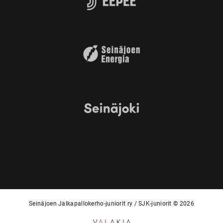
Seinäjoen Jalkapallokerho-juniorit ry / SJK-juniorit © 2026