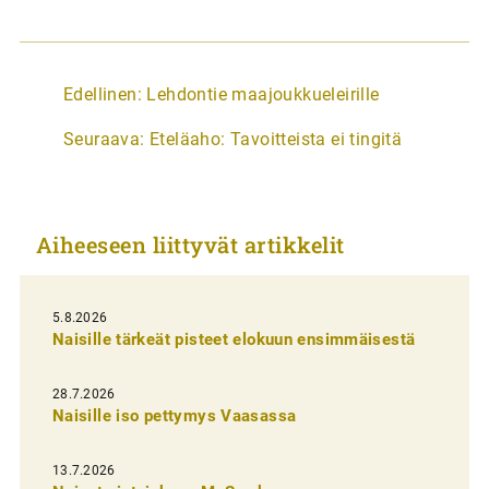
A
Edellinen:
Lehdontie maajoukkueleirille
r
Seuraava:
Eteläaho: Tavoitteista ei tingitä
t
i
k
Aiheeseen liittyvät artikkelit
k
e
l
5.8.2026
Naisille tärkeät pisteet elokuun ensimmäisestä
i
e
28.7.2026
n
Naisille iso pettymys Vaasassa
s
13.7.2026
e