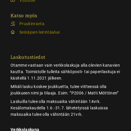
Youtube
Katso myös
Pruukinranta
Seinäjoen leirintäalue
Laskutustiedot
Otamme vastaan vain verkkolaskuja alla olevien kanavien
kautta. Toimistolle tulleita sähköposti- tai paperilaskuja ei
käsitellä 1.11.2021 jälkeen.
Mikäli lasku koskee joukkuetta, tulee viitteessä olla
joukkueen nimi ja tilaaja. Esim. ”P2006 / Matti Möttönen”
Laskuilla tulee olla maksuaika vähintään 14vrk.
Kesälomakaudella 1.6.-31.7. lähetetyissä laskuissa
maksuaika tulee olla vähintään 21vrk.
Verkkolaskuna