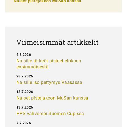
Naiset pistejakoon MuSan kanssa
l
a
u
s
Viimeisimmät artikkelit
5.8.2026
Naisille tärkeät pisteet elokuun
ensimmäisestä
28.7.2026
Naisille iso pettymys Vaasassa
13.7.2026
Naiset pistejakoon MuSan kanssa
13.7.2026
HPS vahvempi Suomen Cupissa
7.7.2026