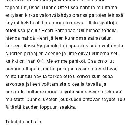
tapahtuu”, lisäsi Dunne.Ottelussa nähtiin muutama
erityisen kirkas valonvälähdys oranssipaitojen leirissä
ja yksi heistä oli ilman muuta mestarillisia syöttöjä
ottelussa jaellut Henri Saranpää.”Oli hienoa todella
hienoa nähdä Henri jälleen kunnossa sairastelun
jälkeen. Anssi Syrjämäki tuli upeasti sisään vaihdosta.
Nuorten pelaajien asenne ja ilme olivat erinomaiset.
kaikki on ihan OK. Me emme panikoi. Osa on ollut
hieman allapäin, mutta jalkapallossa on tiedettävä,
miltä tuntuu hävitä tärkeä ottelu ennen kuin osaa
arvostaa jälleen voittamista oikealla tavalla ja
huomata millainen määrä työtä sen eteen on tehtävä”,
muistutti Dunne luvaten joukkueen antavan täydet 100
% tästä kauden loppuun saakka.
Takaisin uutisiin