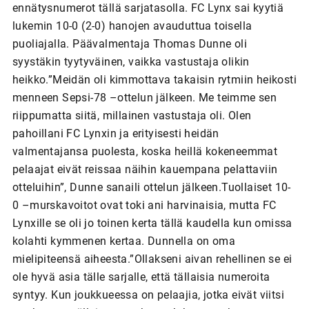
ennätysnumerot tällä sarjatasolla. FC Lynx sai kyytiä
lukemin 10-0 (2-0) hanojen avauduttua toisella
puoliajalla. Päävalmentaja Thomas Dunne oli
syystäkin tyytyväinen, vaikka vastustaja olikin
heikko.”Meidän oli kimmottava takaisin rytmiin heikosti
menneen Sepsi-78 –ottelun jälkeen. Me teimme sen
riippumatta siitä, millainen vastustaja oli. Olen
pahoillani FC Lynxin ja erityisesti heidän
valmentajansa puolesta, koska heillä kokeneemmat
pelaajat eivät reissaa näihin kauempana pelattaviin
otteluihin”, Dunne sanaili ottelun jälkeen.Tuollaiset 10-
0 –murskavoitot ovat toki ani harvinaisia, mutta FC
Lynxille se oli jo toinen kerta tällä kaudella kun omissa
kolahti kymmenen kertaa. Dunnella on oma
mielipiteensä aiheesta.”Ollakseni aivan rehellinen se ei
ole hyvä asia tälle sarjalle, että tällaisia numeroita
syntyy. Kun joukkueessa on pelaajia, jotka eivät viitsi