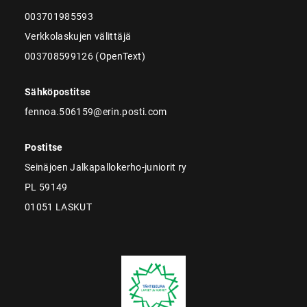
003701985593
Verkkolaskujen välittäjä
003708599126 (OpenText)
Sähköpostitse
fennoa.506159@erin.posti.com
Postitse
Seinäjoen Jalkapallokerho-juniorit ry
PL 59149
01051 LASKUT