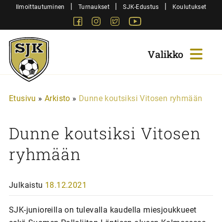
Siirry
|
|
|
Ilmoittautuminen
Turnaukset
SJK-Edustus
Koulutukset
sisältöön
Facebook
Instagram
Twitter
Youtube
Sjk-
Juniorit
Etusivu
»
Arkisto
»
Dunne koutsiksi Vitosen ryhmään
Dunne koutsiksi Vitosen
ryhmään
Julkaistu
18.12.2021
SJK-junioreilla on tulevalla kaudella miesjoukkueet