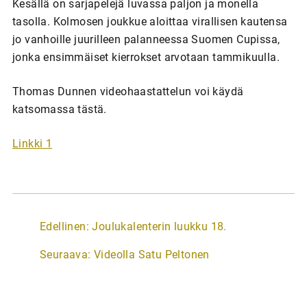
Kesällä on sarjapelejä luvassa paljon ja monella
tasolla. Kolmosen joukkue aloittaa virallisen kautensa
jo vanhoille juurilleen palanneessa Suomen Cupissa,
jonka ensimmäiset kierrokset arvotaan tammikuulla.
Thomas Dunnen videohaastattelun voi käydä
katsomassa tästä.
Linkki 1
A
Edellinen:
Joulukalenterin luukku 18.
r
Seuraava:
Videolla Satu Peltonen
t
i
k