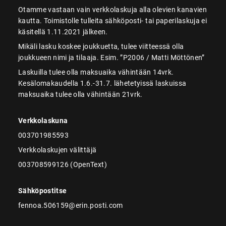
Otamme vastaan vain verkkolaskuja alla olevien kanavien
kautta. Toimistolle tulleita sähköposti- tai paperilaskuja ei
käsitellä 1.11.2021 jälkeen.
Mikäli lasku koskee joukkuetta, tulee viitteessä olla
joukkueen nimi ja tilaaja. Esim. ”P2006 / Matti Möttönen”
Laskuilla tulee olla maksuaika vähintään 14vrk.
Kesälomakaudella 1.6.-31.7. lähetetyissä laskuissa
maksuaika tulee olla vähintään 21vrk.
Verkkolaskuna
003701985593
Verkkolaskujen välittäjä
003708599126 (OpenText)
Sähköpostitse
fennoa.506159@erin.posti.com