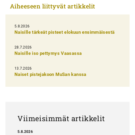
Aiheeseen liittyvät artikkelit
k
e
l
5.8.2026
Naisille tärkeät pisteet elokuun ensimmäisestä
i
e
28.7.2026
n
Naisille iso pettymys Vaasassa
s
13.7.2026
e
Naiset pistejakoon MuSan kanssa
l
a
u
s
Viimeisimmät artikkelit
5.8.2026