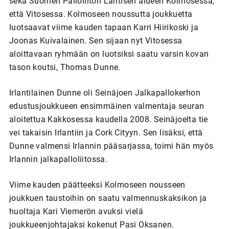
sekä Suomen Palloliiton Läntisen alueen Kolmosessa,
että Vitosessa. Kolmoseen noussutta joukkuetta
luotsaavat viime kauden tapaan Karri Hiirikoski ja
Joonas Kuivalainen. Sen sijaan nyt Vitosessa
aloittavaan ryhmään on luotsiksi saatu varsin kovan
tason koutsi, Thomas Dunne.
Irlantilainen Dunne oli Seinäjoen Jalkapallokerhon
edustusjoukkueen ensimmäinen valmentaja seuran
aloitettua Kakkosessa kaudella 2008. Seinäjoelta tie
vei takaisin Irlantiin ja Cork Cityyn. Sen lisäksi, että
Dunne valmensi Irlannin pääsarjassa, toimi hän myös
Irlannin jalkapalloliitossa.
Viime kauden päätteeksi Kolmoseen nousseen
joukkuen taustoihin on saatu valmennuskaksikon ja
huoltaja Kari Viemerön avuksi vielä
joukkueenjohtajaksi kokenut Pasi Oksanen.