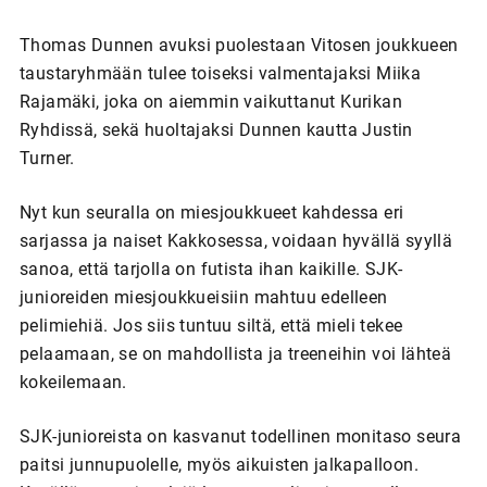
Thomas Dunnen avuksi puolestaan Vitosen joukkueen
taustaryhmään tulee toiseksi valmentajaksi Miika
Rajamäki, joka on aiemmin vaikuttanut Kurikan
Ryhdissä, sekä huoltajaksi Dunnen kautta Justin
Turner.
Nyt kun seuralla on miesjoukkueet kahdessa eri
sarjassa ja naiset Kakkosessa, voidaan hyvällä syyllä
sanoa, että tarjolla on futista ihan kaikille. SJK-
junioreiden miesjoukkueisiin mahtuu edelleen
pelimiehiä. Jos siis tuntuu siltä, että mieli tekee
pelaamaan, se on mahdollista ja treeneihin voi lähteä
kokeilemaan.
SJK-junioreista on kasvanut todellinen monitaso seura
paitsi junnupuolelle, myös aikuisten jalkapalloon.