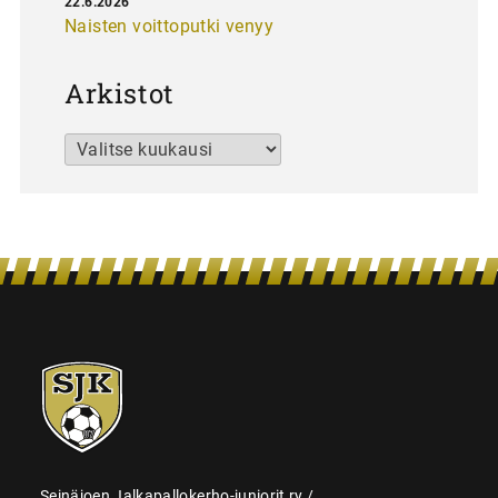
22.6.2026
Naisten voittoputki venyy
Arkistot
Arkistot
SJK-
juniorit
Seinäjoen Jalkapallokerho-juniorit ry /