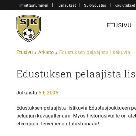
Siirry
|
|
|
Ilmoittautuminen
Turnaukset
SJK-Edustus
Koulutukset
sisältöön
Sjk-
ETUSIVU
Juniorit
Etusivu
»
Arkisto
»
Edustuksen pelaajista lisäkuvia
Edustuksen pelaajista li
Julkaistu
5.6.2005
Edustuksen pelaajista lisäkuvia Edustusjoukkueen pela
pelaajan kuvagalleriaan. Myös historiasivuille on al
eteenpäin.Tervemenoa tutustumaan!