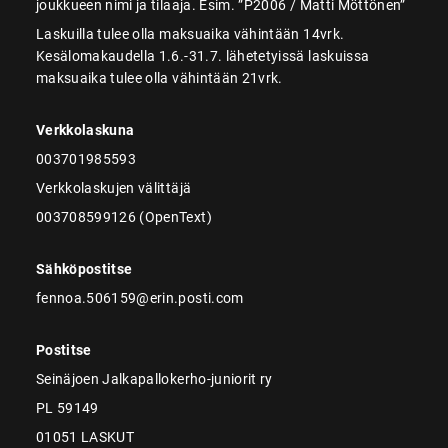
joukkueen nimi ja tilaaja. Esim. ”P2006 / Matti Möttönen”
Laskuilla tulee olla maksuaika vähintään 14vrk.
Kesälomakaudella 1.6.-31.7. lähetetyissä laskuissa
maksuaika tulee olla vähintään 21vrk.
Verkkolaskuna
003701985593
Verkkolaskujen välittäjä
003708599126 (OpenText)
Sähköpostitse
fennoa.506159@erin.posti.com
Postitse
Seinäjoen Jalkapallokerho-juniorit ry
PL 59149
01051 LASKUT