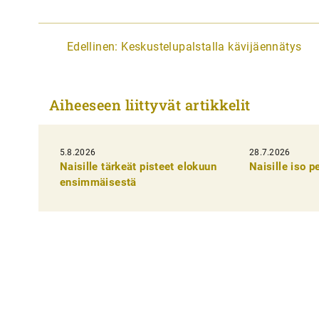
A
Edellinen:
Keskustelupalstalla kävijäennätys
r
t
Aiheeseen liittyvät artikkelit
i
k
5.8.2026
k
28.7.2026
Naisille tärkeät pisteet elokuun
Naisille iso 
e
ensimmäisestä
l
i
e
n
s
e