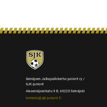
l
a
u
s
SJK-
juniorit
Seinäjoen Jalkapallokerho-juniorit ry /
SJK-juniorit
Alaseinäjoenkatu 9 B, 60220 Seinäjoki
toimisto@sjk-juniorit.fi