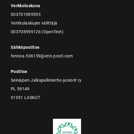
Verkkolaskuna
003701985593
Verkkolaskujen välittäjä
003708599126 (OpenText)
Sähköpostitse
fennoa.506159@erin.posti.com
Postitse
Seinäjoen Jalkapallokerho-juniorit ry
PL 59149
01051 LASKUT