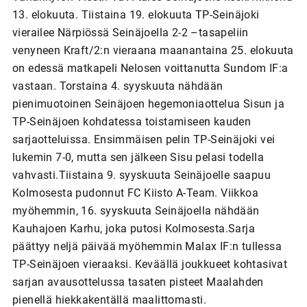
13. elokuuta. Tiistaina 19. elokuuta TP-Seinäjoki
vierailee Närpiössä Seinäjoella 2-2 –tasapeliin
venyneen Kraft/2:n vieraana maanantaina 25. elokuuta
on edessä matkapeli Nelosen voittanutta Sundom IF:a
vastaan. Torstaina 4. syyskuuta nähdään
pienimuotoinen Seinäjoen hegemoniaottelua Sisun ja
TP-Seinäjoen kohdatessa toistamiseen kauden
sarjaotteluissa. Ensimmäisen pelin TP-Seinäjoki vei
lukemin 7-0, mutta sen jälkeen Sisu pelasi todella
vahvasti.Tiistaina 9. syyskuuta Seinäjoelle saapuu
Kolmosesta pudonnut FC Kiisto A-Team. Viikkoa
myöhemmin, 16. syyskuuta Seinäjoella nähdään
Kauhajoen Karhu, joka putosi Kolmosesta.Sarja
päättyy neljä päivää myöhemmin Malax IF:n tullessa
TP-Seinäjoen vieraaksi. Keväällä joukkueet kohtasivat
sarjan avausottelussa tasaten pisteet Maalahden
pienellä hiekkakentällä maalittomasti.