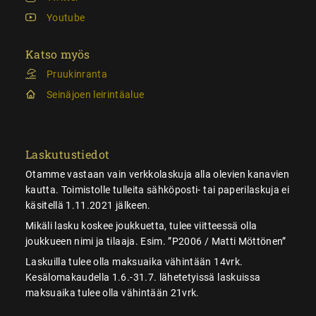
Youtube
Katso myös
Pruukinranta
Seinäjoen leirintäalue
Laskutustiedot
Otamme vastaan vain verkkolaskuja alla olevien kanavien
kautta. Toimistolle tulleita sähköposti- tai paperilaskuja ei
käsitellä 1.11.2021 jälkeen.
Mikäli lasku koskee joukkuetta, tulee viitteessä olla
joukkueen nimi ja tilaaja. Esim. ”P2006 / Matti Möttönen”
Laskuilla tulee olla maksuaika vähintään 14vrk.
Kesälomakaudella 1.6.-31.7. lähetetyissä laskuissa
maksuaika tulee olla vähintään 21vrk.