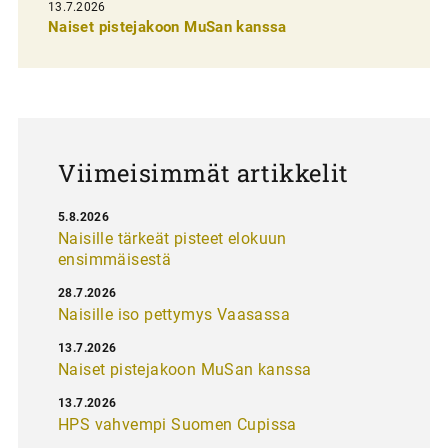
13.7.2026
e
Naiset pistejakoon MuSan kanssa
l
a
u
s
Viimeisimmät artikkelit
5.8.2026
Naisille tärkeät pisteet elokuun
ensimmäisestä
28.7.2026
Naisille iso pettymys Vaasassa
13.7.2026
Naiset pistejakoon MuSan kanssa
13.7.2026
HPS vahvempi Suomen Cupissa