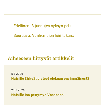
A
Edellinen:
B-junnujen syksyn pelit
r
Seuraava:
Vanhempien leiri takana
t
i
k
Aiheeseen liittyvät artikkelit
k
e
l
5.8.2026
Naisille tärkeät pisteet elokuun ensimmäisestä
i
e
28.7.2026
n
Naisille iso pettymys Vaasassa
s