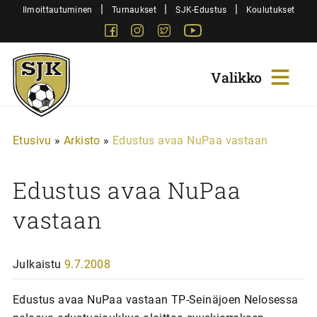
Siirry
|
|
|
Ilmoittautuminen
Turnaukset
SJK-Edustus
Koulutukset
sisältöön
Facebook
Instagram
Twitter
Youtube
Sjk-
Juniorit
Etusivu
»
Arkisto
»
Edustus avaa NuPaa vastaan
Edustus avaa NuPaa
vastaan
Julkaistu
9.7.2008
Edustus avaa NuPaa vastaan TP-Seinäjoen Nelosessa