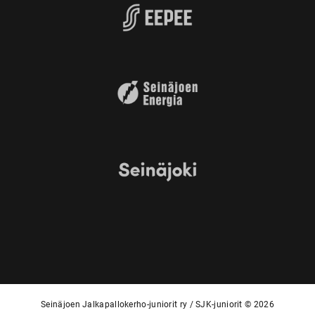
Seinäjoen Jalkapallokerho-juniorit ry / SJK-juniorit © 2026