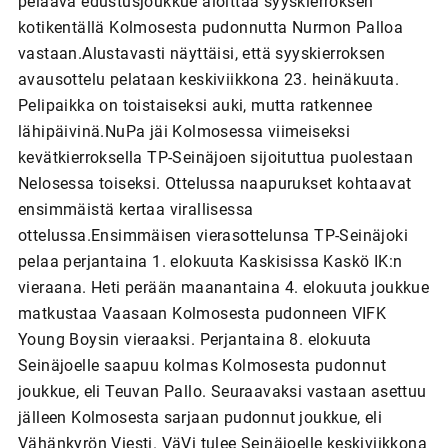
pelaava edustusjoukkue aloittaa syyskierroksen
kotikentällä Kolmosesta pudonnutta Nurmon Palloa
vastaan.Alustavasti näyttäisi, että syyskierroksen
avausottelu pelataan keskiviikkona 23. heinäkuuta.
Pelipaikka on toistaiseksi auki, mutta ratkennee
lähipäivinä.NuPa jäi Kolmosessa viimeiseksi
kevätkierroksella TP-Seinäjoen sijoituttua puolestaan
Nelosessa toiseksi. Ottelussa naapurukset kohtaavat
ensimmäistä kertaa virallisessa
ottelussa.Ensimmäisen vierasottelunsa TP-Seinäjoki
pelaa perjantaina 1. elokuuta Kaskisissa Kaskö IK:n
vieraana. Heti perään maanantaina 4. elokuuta joukkue
matkustaa Vaasaan Kolmosesta pudonneen VIFK
Young Boysin vieraaksi. Perjantaina 8. elokuuta
Seinäjoelle saapuu kolmas Kolmosesta pudonnut
joukkue, eli Teuvan Pallo. Seuraavaksi vastaan asettuu
jälleen Kolmosesta sarjaan pudonnut joukkue, eli
Vähänkyrön Viesti. VäVi tulee Seinäjoelle keskiviikkona