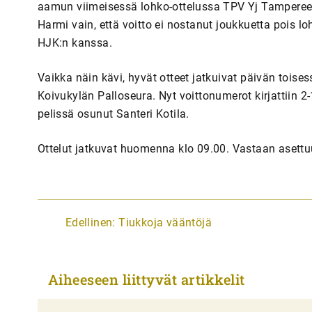
aamun viimeisessä lohko-ottelussa TPV Yj Tampereel
Harmi vain, että voitto ei nostanut joukkuetta pois l
HJK:n kanssa.
Vaikka näin kävi, hyvät otteet jatkuivat päivän toise
Koivukylän Palloseura. Nyt voittonumerot kirjattiin 2-
pelissä osunut Santeri Kotila.
Ottelut jatkuvat huomenna klo 09.00. Vastaan asett
A
Edellinen:
Tiukkoja vääntöjä
r
t
Aiheeseen liittyvät artikkelit
i
k