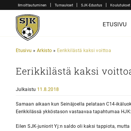
Siirry
|
|
|
Ilmoittautuminen
Turnaukset
SJK-Edustus
Koulutukset
sisältöön
Sjk-
ETUSIVU
Juniorit
Etusivu
»
Arkisto
»
Eerikkilästä kaksi voittoa
Eerikkilästä kaksi voitto
Julkaistu
11.8.2018
Samaan aikaan kun Seinäjoella pelataan C14-ikäluo
Eerikkilässä ykköstason vastaavaa tapahtumaa HJK
Eilen SJK-juniorit Yj:n saldo oli kaksi tappiota, mutt