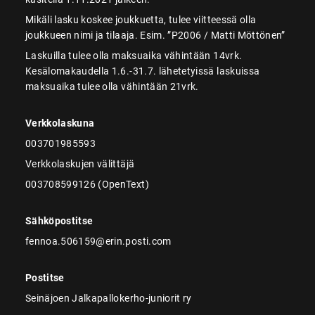
Mikäli lasku koskee joukkuetta, tulee viitteessä olla
joukkueen nimi ja tilaaja. Esim. ”P2006 / Matti Möttönen”
Laskuilla tulee olla maksuaika vähintään 14vrk.
Kesälomakaudella 1.6.-31.7. lähetetyissä laskuissa
maksuaika tulee olla vähintään 21vrk.
Verkkolaskuna
003701985593
Verkkolaskujen välittäjä
003708599126 (OpenText)
Sähköpostitse
fennoa.506159@erin.posti.com
Postitse
Seinäjoen Jalkapallokerho-juniorit ry