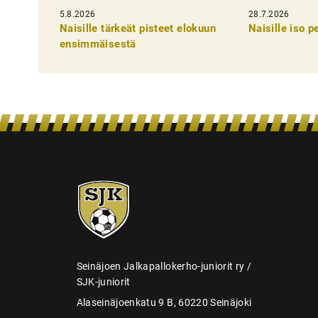
5.8.2026
k
28.7.2026
Naisille tärkeät pisteet elokuun
Naisille iso 
e
ensimmäisestä
l
i
e
n
s
e
SJK-
l
juniorit
a
u
s
Seinäjoen Jalkapallokerho-juniorit ry /
SJK-juniorit
Alaseinäjoenkatu 9 B, 60220 Seinäjoki