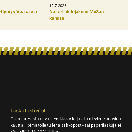
13.7.2026
pettymys Vaasassa
Naiset pistejakoon MuSan
kanssa
Laskutustiedot
Otamme vastaan vain verkkolaskuja alla olevien kanavien
kautta. Toimistolle tulleita sähköposti- tai paperilaskuja ei
käsitellä 1.11.2021 jälkeen.