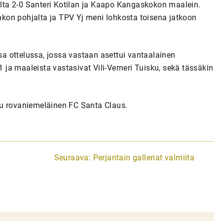
ta 2-0 Santeri Kotilan ja Kaapo Kangaskokon maalein.
ohkon pohjalta ja TPV Yj meni lohkosta toisena jatkoon
ssa ottelussa, jossa vastaan asettui vantaalainen
1 ja maaleista vastasivat Vili-Verneri Tuisku, sekä tässäkin
uu rovaniemeläinen FC Santa Claus.
Seuraava:
Perjantain galleriat valmiita