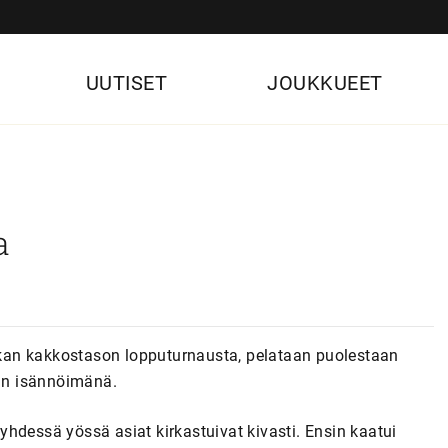
UUTISET
JOUKKUEET
a
kan kakkostason lopputurnausta, pelataan puolestaan
:n isännöimänä.
a yhdessä yössä asiat kirkastuivat kivasti. Ensin kaatui