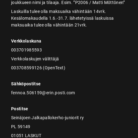
joukkueen nimi ja tilaaja. Esim. ”P2006 / Matti Möttönen”
Laskuilla tulee olla maksuaika vähintään 14vrk.
Kesälomakaudella 1.6.-31.7. lähetetyissä laskuissa
maksuaika tulee olla vähintään 21vrk.
Verkkolaskuna
003701985593
Verkkolaskujen välittäjä
003708599126 (OpenText)
Sähköpostitse
fennoa.506159@erin.posti.com
Postitse
Seinäjoen Jalkapallokerho-juniorit ry
PL 59149
01051 LASKUT