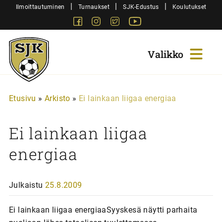
Siirry
|
|
|
Ilmoittautuminen
Turnaukset
SJK-Edustus
Koulutukset
sisältöön
Facebook
Instagram
Twitter
Youtube
Sjk-
Juniorit
Etusivu
»
Arkisto
»
Ei lainkaan liigaa energiaa
Ei lainkaan liigaa
energiaa
Julkaistu
25.8.2009
Ei lainkaan liigaa energiaaSyyskesä näytti parhaita