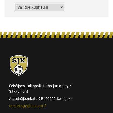
Arkistot
SJK-
juniorit
Seinäjoen Jalkapallokerho-juniorit ry /
SJK-juniorit
Alaseinäjoenkatu 9 B, 60220 Seinäjoki
toimisto@sjk-juniorit.fi