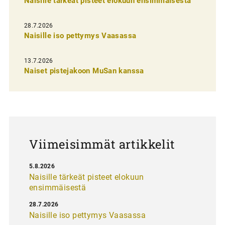
Naisille tärkeät pisteet elokuun ensimmäisestä
i
e
28.7.2026
n
Naisille iso pettymys Vaasassa
s
13.7.2026
e
Naiset pistejakoon MuSan kanssa
l
a
u
s
Viimeisimmät artikkelit
5.8.2026
Naisille tärkeät pisteet elokuun
ensimmäisestä
28.7.2026
Naisille iso pettymys Vaasassa