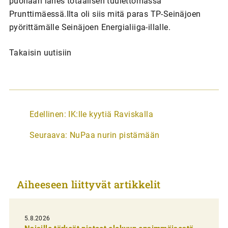
puoliaan lähes totaalisen tuulettomassa
Prunttimäessä.Ilta oli siis mitä paras TP-Seinäjoen
pyörittämälle Seinäjoen Energialiiga-illalle.
Takaisin uutisiin
A
Edellinen:
IK:lle kyytiä Raviskalla
r
Seuraava:
NuPaa nurin pistämään
t
i
k
Aiheeseen liittyvät artikkelit
k
e
l
5.8.2026