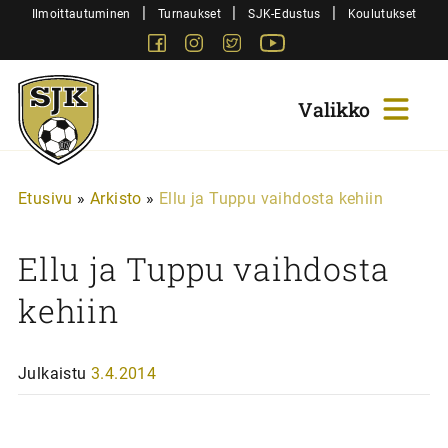
Siirry
|
|
|
Ilmoittautuminen
Turnaukset
SJK-Edustus
Koulutukset
sisältöön
Facebook
Instagram
Twitter
Youtube
Sjk-
Juniorit
Etusivu
»
Arkisto
»
Ellu ja Tuppu vaihdosta kehiin
Ellu ja Tuppu vaihdosta
kehiin
Julkaistu
3.4.2014