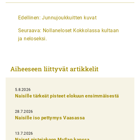
A
Edellinen:
Junnujoukkuitten kuvat
r
Seuraava:
Nollaneloset Kokkolassa kultaan
t
ja neloseksi.
i
k
k
Aiheeseen liittyvät artikkelit
e
l
i
5.8.2026
Naisille tärkeät pisteet elokuun ensimmäisestä
e
n
28.7.2026
Naisille iso pettymys Vaasassa
s
e
13.7.2026
l
Naiset pistejakoon MuSan kanssa