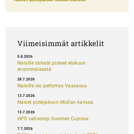
a
u
s
Viimeisimmät artikkelit
5.8.2026
Naisille tärkeät pisteet elokuun
ensimmäisestä
28.7.2026
Naisille iso pettymys Vaasassa
13.7.2026
Naiset pistejakoon MuSan kanssa
13.7.2026
HPS vahvempi Suomen Cupissa
7.7.2026