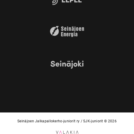
Seinäjoen Jalkapallokerho-juniorit ry / SJK-juniorit © 2026