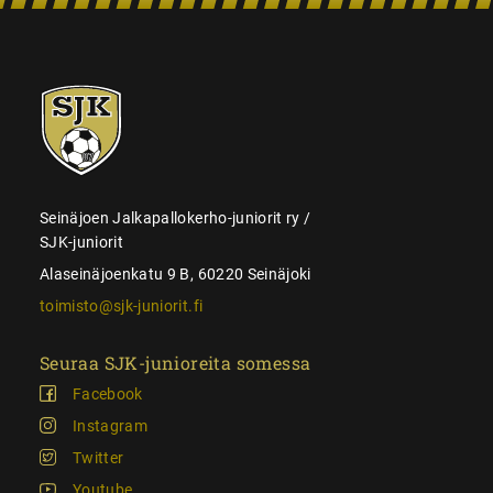
SJK-
juniorit
Seinäjoen Jalkapallokerho-juniorit ry /
SJK-juniorit
Alaseinäjoenkatu 9 B, 60220 Seinäjoki
toimisto@sjk-juniorit.fi
Seuraa SJK-junioreita somessa
Facebook
Instagram
Twitter
Youtube