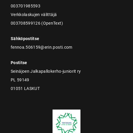
003701985593
Verkkolaskujen välittäjä
003708599126 (OpenText)
Sähköpostitse
fennoa.506159@erin.posti.com
Postitse
Seinäjoen Jalkapallokerho-juniorit ry
PL 59149
01051 LASKUT