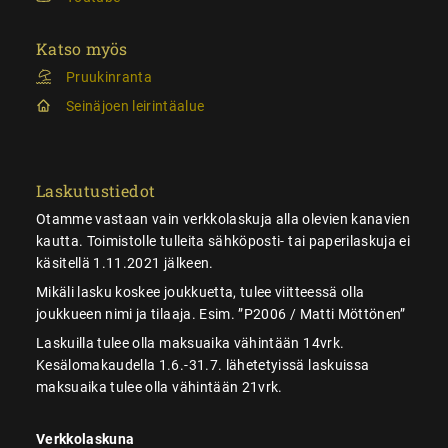
Katso myös
Pruukinranta
Seinäjoen leirintäalue
Laskutustiedot
Otamme vastaan vain verkkolaskuja alla olevien kanavien
kautta. Toimistolle tulleita sähköposti- tai paperilaskuja ei
käsitellä 1.11.2021 jälkeen.
Mikäli lasku koskee joukkuetta, tulee viitteessä olla
joukkueen nimi ja tilaaja. Esim. ”P2006 / Matti Möttönen”
Laskuilla tulee olla maksuaika vähintään 14vrk.
Kesälomakaudella 1.6.-31.7. lähetetyissä laskuissa
maksuaika tulee olla vähintään 21vrk.
Verkkolaskuna