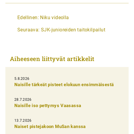
A
Edellinen:
Niku videolla
r
Seuraava:
SJK-junioreiden taitokilpailut
t
i
k
Aiheeseen liittyvät artikkelit
k
e
l
5.8.2026
Naisille tärkeät pisteet elokuun ensimmäisestä
i
e
28.7.2026
n
Naisille iso pettymys Vaasassa
s
13.7.2026
e
Naiset pistejakoon MuSan kanssa
l