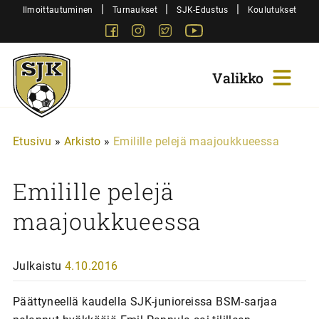
Siirry
|
|
|
Ilmoittautuminen
Turnaukset
SJK-Edustus
Koulutukset
sisältöön
Facebook
Instagram
Twitter
Youtube
Sjk-
Juniorit
Etusivu
»
Arkisto
»
Emilille pelejä maajoukkueessa
Emilille pelejä
maajoukkueessa
Julkaistu
4.10.2016
Päättyneellä kaudella SJK-junioreissa BSM-sarjaa