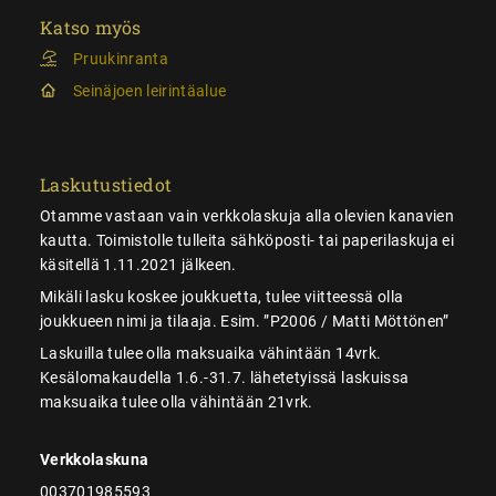
Katso myös
Pruukinranta
Seinäjoen leirintäalue
Laskutustiedot
Otamme vastaan vain verkkolaskuja alla olevien kanavien
kautta. Toimistolle tulleita sähköposti- tai paperilaskuja ei
käsitellä 1.11.2021 jälkeen.
Mikäli lasku koskee joukkuetta, tulee viitteessä olla
joukkueen nimi ja tilaaja. Esim. ”P2006 / Matti Möttönen”
Laskuilla tulee olla maksuaika vähintään 14vrk.
Kesälomakaudella 1.6.-31.7. lähetetyissä laskuissa
maksuaika tulee olla vähintään 21vrk.
Verkkolaskuna
003701985593