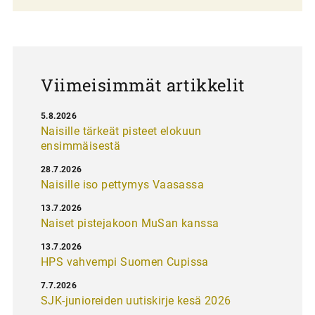
a
u
s
Viimeisimmät artikkelit
5.8.2026
Naisille tärkeät pisteet elokuun
ensimmäisestä
28.7.2026
Naisille iso pettymys Vaasassa
13.7.2026
Naiset pistejakoon MuSan kanssa
13.7.2026
HPS vahvempi Suomen Cupissa
7.7.2026
SJK-junioreiden uutiskirje kesä 2026