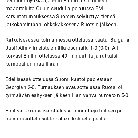
pelannut hyökkääjä Emil Pannula sai tililleen
maaotteluita Oulun seudulla pelatussa EM-
karsintaturnauksessa Suomen selvitettyä tiensä
jatkokarsintaan lohkokakkosena Ruotsin jälkeen.
Ratkaisevassa kolmannessa ottelussa kaatui Bulgaria
Jusif Alin viimeistelemällä osumalla 1-0 (0-0). Ali
korvasi Emilin ottelussa 49. minuutilla ja ratkaisi
kamppailun maalillaan.
Edellisessä ottelussa Suomi kaatoi puolestaan
Georgian 2-0. Turnauksen avausottelussa Ruotsi oli
tyrmäävän esityksen jälkeen liian vahva numeroin 5-0.
Emil sai jokaisessa ottelussa minuutteja tililleen ja
näin maaottelu saldo koheni kolmella pelillä.