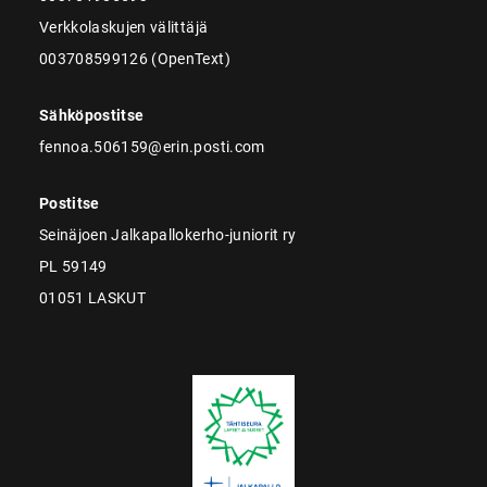
Verkkolaskujen välittäjä
003708599126 (OpenText)
Sähköpostitse
fennoa.506159@erin.posti.com
Postitse
Seinäjoen Jalkapallokerho-juniorit ry
PL 59149
01051 LASKUT