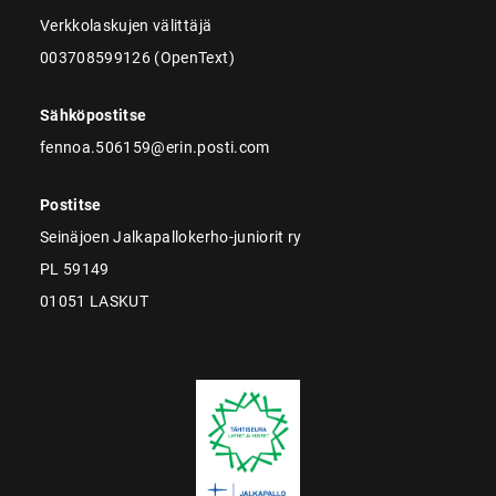
Verkkolaskujen välittäjä
003708599126 (OpenText)
Sähköpostitse
fennoa.506159@erin.posti.com
Postitse
Seinäjoen Jalkapallokerho-juniorit ry
PL 59149
01051 LASKUT