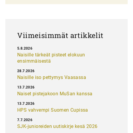
a
u
s
Viimeisimmät artikkelit
5.8.2026
Naisille tärkeät pisteet elokuun
ensimmäisestä
28.7.2026
Naisille iso pettymys Vaasassa
13.7.2026
Naiset pistejakoon MuSan kanssa
13.7.2026
HPS vahvempi Suomen Cupissa
7.7.2026
SJK-junioreiden uutiskirje kesä 2026