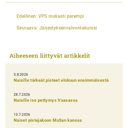
A
Edellinen:
VPS niukasti parempi
r
Seuraava:
Järjestyksenvalvontakurssi
t
i
k
Aiheeseen liittyvät artikkelit
k
e
l
5.8.2026
Naisille tärkeät pisteet elokuun ensimmäisestä
i
e
28.7.2026
n
Naisille iso pettymys Vaasassa
s
13.7.2026
e
Naiset pistejakoon MuSan kanssa
l