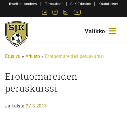
Siirry
|
|
|
Ilmoittautuminen
Turnaukset
SJK-Edustus
Koulutukset
sisältöön
Facebook
Instagram
Twitter
Youtube
Sjk-
Juniorit
Etusivu
»
Arkisto
»
Erotuomareiden peruskurssi
Erotuomareiden
peruskurssi
Julkaistu
27.3.2013