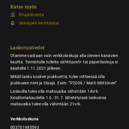
Katso myös
Pruukinranta
Seinäjoen leirintäalue
Laskutustiedot
Otamme vastaan vain verkkolaskuja alla olevien kanavien
kautta. Toimistolle tulleita sähköposti- tai paperilaskuja ei
käsitellä 1.11.2021 jälkeen.
Mikäli lasku koskee joukkuetta, tulee viitteessä olla
joukkueen nimi ja tilaaja. Esim. ”P2006 / Matti Möttönen”
Laskuilla tulee olla maksuaika vähintään 14vrk.
Kesälomakaudella 1.6.-31.7. lähetetyissä laskuissa
maksuaika tulee olla vähintään 21vrk.
Verkkolaskuna
003701985593