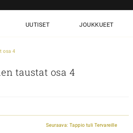
UUTISET
JOUKKUEET
t osa 4
den taustat osa 4
Seuraava:
Tappio tuli Tervareille