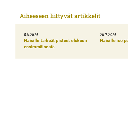
r
t
Aiheeseen liittyvät artikkelit
i
k
5.8.2026
k
28.7.2026
Naisille tärkeät pisteet elokuun
Naisille iso 
e
ensimmäisestä
l
i
e
n
s
e
l
a
u