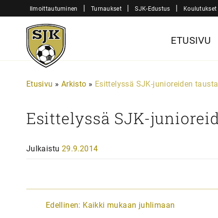
Siirry
|
|
|
Ilmoittautuminen
Turnaukset
SJK-Edustus
Koulutukset
sisältöön
Sjk-
ETUSIVU
Juniorit
Etusivu
»
Arkisto
»
Esittelyssä SJK-junioreiden tausta
Esittelyssä SJK-juniorei
Julkaistu
29.9.2014
A
Edellinen:
Kaikki mukaan juhlimaan