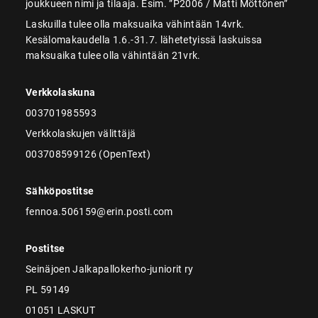
joukkueen nimi ja tilaaja. Esim. ”P2006 / Matti Möttönen”
Laskuilla tulee olla maksuaika vähintään 14vrk.
Kesälomakaudella 1.6.-31.7. lähetetyissä laskuissa
maksuaika tulee olla vähintään 21vrk.
Verkkolaskuna
003701985593
Verkkolaskujen välittäjä
003708599126 (OpenText)
Sähköpostitse
fennoa.506159@erin.posti.com
Postitse
Seinäjoen Jalkapallokerho-juniorit ry
PL 59149
01051 LASKUT