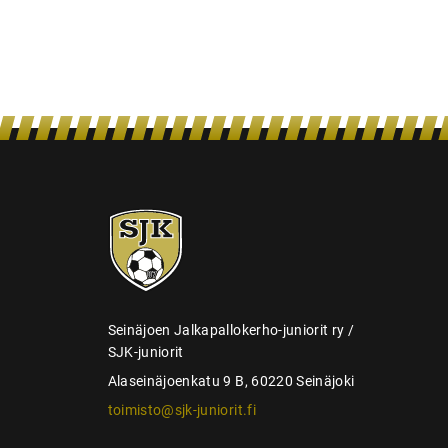
s
SJK-
juniorit
Seinäjoen Jalkapallokerho-juniorit ry /
SJK-juniorit
Alaseinäjoenkatu 9 B, 60220 Seinäjoki
toimisto@sjk-juniorit.fi