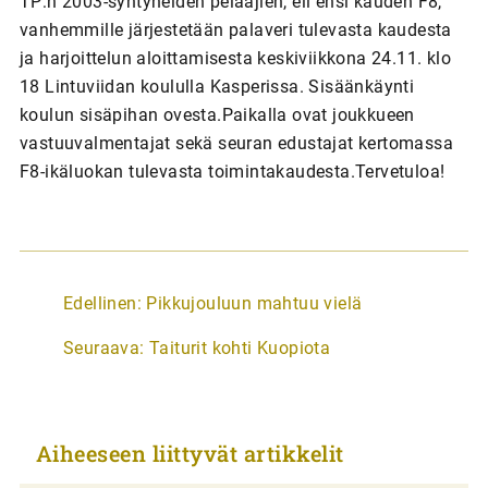
TP:n 2003-syntyneiden pelaajien, eli ensi kauden F8,
vanhemmille järjestetään palaveri tulevasta kaudesta
ja harjoittelun aloittamisesta keskiviikkona 24.11. klo
18 Lintuviidan koululla Kasperissa. Sisäänkäynti
koulun sisäpihan ovesta.Paikalla ovat joukkueen
vastuuvalmentajat sekä seuran edustajat kertomassa
F8-ikäluokan tulevasta toimintakaudesta.Tervetuloa!
A
Edellinen:
Pikkujouluun mahtuu vielä
r
Seuraava:
Taiturit kohti Kuopiota
t
i
k
Aiheeseen liittyvät artikkelit
k