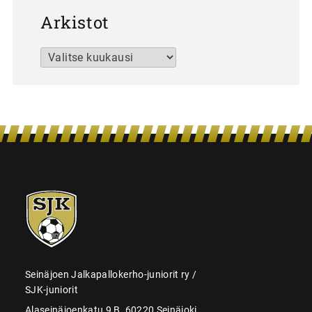
Arkistot
Arkistot
SJK-
juniorit
Seinäjoen Jalkapallokerho-juniorit ry /
SJK-juniorit
Alaseinäjoenkatu 9 B, 60220 Seinäjoki