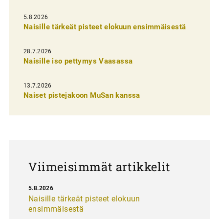
e
l
5.8.2026
Naisille tärkeät pisteet elokuun ensimmäisestä
i
e
28.7.2026
n
Naisille iso pettymys Vaasassa
s
13.7.2026
e
Naiset pistejakoon MuSan kanssa
l
a
u
s
Viimeisimmät artikkelit
5.8.2026
Naisille tärkeät pisteet elokuun
ensimmäisestä