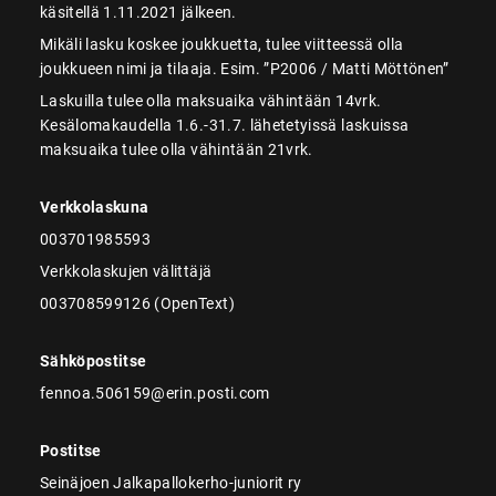
käsitellä 1.11.2021 jälkeen.
Mikäli lasku koskee joukkuetta, tulee viitteessä olla
joukkueen nimi ja tilaaja. Esim. ”P2006 / Matti Möttönen”
Laskuilla tulee olla maksuaika vähintään 14vrk.
Kesälomakaudella 1.6.-31.7. lähetetyissä laskuissa
maksuaika tulee olla vähintään 21vrk.
Verkkolaskuna
003701985593
Verkkolaskujen välittäjä
003708599126 (OpenText)
Sähköpostitse
fennoa.506159@erin.posti.com
Postitse
Seinäjoen Jalkapallokerho-juniorit ry