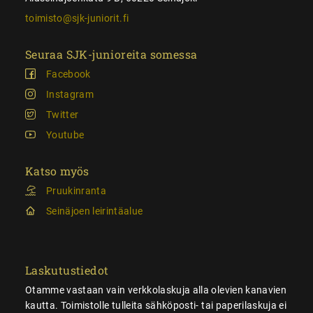
toimisto@sjk-juniorit.fi
Seuraa SJK-junioreita somessa
Facebook
Instagram
Twitter
Youtube
Katso myös
Pruukinranta
Seinäjoen leirintäalue
Laskutustiedot
Otamme vastaan vain verkkolaskuja alla olevien kanavien
kautta. Toimistolle tulleita sähköposti- tai paperilaskuja ei