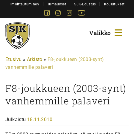
Siirry
|
|
|
Ilmoittautuminen
Turnaukset
SJK-Edustus
Koulutukset
sisältöön
Facebook
Instagram
Twitter
Youtube
Sjk-
Juniorit
Etusivu
»
Arkisto
»
F8-joukkueen (2003-synt)
vanhemmille palaveri
F8-joukkueen (2003-synt)
vanhemmille palaveri
Julkaistu
18.11.2010