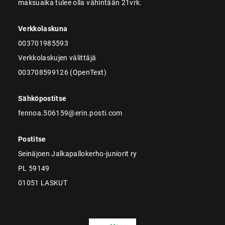
maksuaika tulee olla vähintään 21vrk.
Verkkolaskuna
003701985593
Verkkolaskujen välittäjä
003708599126 (OpenText)
Sähköpostitse
fennoa.506159@erin.posti.com
Postitse
Seinäjoen Jalkapallokerho-juniorit ry
PL 59149
01051 LASKUT