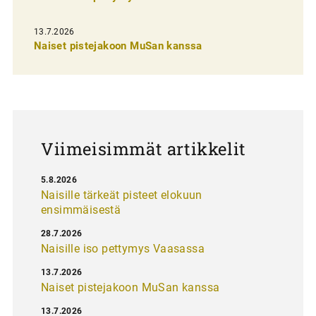
s
e
13.7.2026
l
Naiset pistejakoon MuSan kanssa
a
u
s
Viimeisimmät artikkelit
5.8.2026
Naisille tärkeät pisteet elokuun
ensimmäisestä
28.7.2026
Naisille iso pettymys Vaasassa
13.7.2026
Naiset pistejakoon MuSan kanssa
13.7.2026