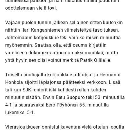
tilanteessa paitsion ja näin tasoitusmaalia jouduttiin
odottelemaan vielä tovi.
Vajaan puolen tunnin jälkeen sellainen sitten kuitenkin
nähtiin Ilari Kangasniemen viimeisteltyä tasoituksen.
Johtomaalin kotijoukkue teki vain kolmisen minuuttia
myöhemmin. Saattaa olla, että osuma kirjattiin
viralliseen dokumentaatioon omaksi maaliksi, mutta
yhtä hyvin sen olisi voinut merkitä Patrik Ollilalle.
Toisella puoliajalla kotijoukkue otti ohjat ja Hermanni
Honkola sijoitti läpiajonsa päätteeksi verkkoon. Lisää
tuli kun SJK-juniorit iski kahdesti reilun kahden
minuutin sisään. Ensin Eetu Suopuro teki 53. minuutilla
4-1 ja seuraavaksi Eero Pöyhönen 55. minuutilla
lukemiksi 5-1.
Vierasjoukkueen onnistui kaventaa vielä ottelun lopulla