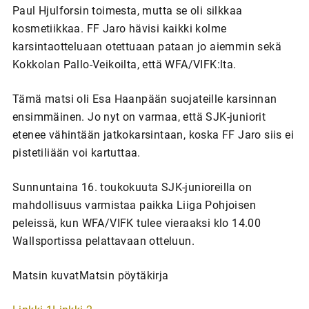
Paul Hjulforsin toimesta, mutta se oli silkkaa
kosmetiikkaa. FF Jaro hävisi kaikki kolme
karsintaotteluaan otettuaan pataan jo aiemmin sekä
Kokkolan Pallo-Veikoilta, että WFA/VIFK:lta.
Tämä matsi oli Esa Haanpään suojateille karsinnan
ensimmäinen. Jo nyt on varmaa, että SJK-juniorit
etenee vähintään jatkokarsintaan, koska FF Jaro siis ei
pistetiliään voi kartuttaa.
Sunnuntaina 16. toukokuuta SJK-junioreilla on
mahdollisuus varmistaa paikka Liiga Pohjoisen
peleissä, kun WFA/VIFK tulee vieraaksi klo 14.00
Wallsportissa pelattavaan otteluun.
Matsin kuvatMatsin pöytäkirja