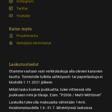
Instagram
Twitter
Youtube
Katso myös
Pruukinranta
Seinäjoen leirintäalue
Laskutustiedot
Otamme vastaan vain verkkolaskuja alla olevien kanavien
kautta. Toimistolle tulleita sähköposti- tai paperilaskuja ei
käsitellä 1.11.2021 jälkeen.
Mikäli lasku koskee joukkuetta, tulee viitteessä olla
joukkueen nimi ja tilaaja. Esim. ”P2006 / Matti Möttönen”
Laskuilla tulee olla maksuaika vähintään 14vrk.
Kesälomakaudella 1.6.-31.7. lähetetyissä laskuissa