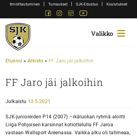
Siirry
|
|
|
Ilmoittautuminen
Turnaukset
SJK-Edustus
Koulutukset
sisältöön
Facebook
Instagram
Twitter
Youtube
Sjk-
Juniorit
Etusivu
»
Arkisto
»
FF Jaro jäi jalkoihin
FF Jaro jäi jalkoihin
Julkaistu
13.5.2021
SJK-junioreiden P14 (2007) –ikäluokan ryhmä aloitti
Liiga Pohjoisen karsinnat kotiottelulla FF Jaroa
vastaan Wallsport Areenassa. Vaikka alku oli tahmeaa,