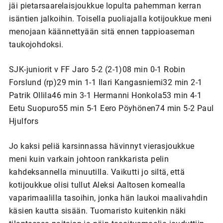
jäi pietarsaarelaisjoukkue lopulta pahemman kerran
isäntien jalkoihin. Toisella puoliajalla kotijoukkue meni
menojaan käännettyään sitä ennen tappioaseman
taukojohdoksi.
SJK-juniorit v FF Jaro 5-2 (2-1)08 min 0-1 Robin
Forslund (rp)29 min 1-1 Ilari Kangasniemi32 min 2-1
Patrik Ollila46 min 3-1 Hermanni Honkola53 min 4-1
Eetu Suopuro55 min 5-1 Eero Pöyhönen74 min 5-2 Paul
Hjulfors
Jo kaksi peliä karsinnassa hävinnyt vierasjoukkue
meni kuin varkain johtoon rankkarista pelin
kahdeksannella minuutilla. Vaikutti jo siltä, että
kotijoukkue olisi tullut Aleksi Aaltosen komealla
vaparimaalilla tasoihin, jonka hän laukoi maalivahdin
käsien kautta sisään. Tuomaristo kuitenkin näki