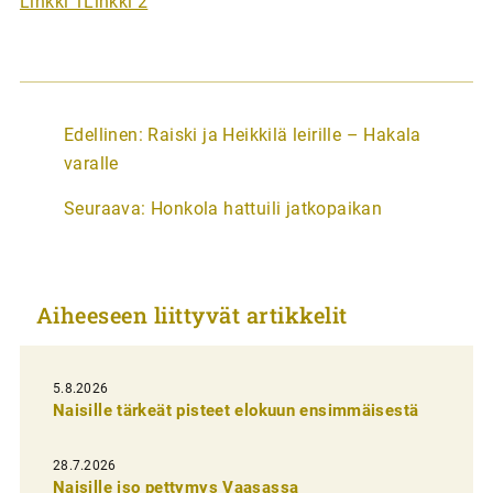
Linkki 1
Linkki 2
A
Edellinen:
Raiski ja Heikkilä leirille – Hakala
r
varalle
t
Seuraava:
Honkola hattuili jatkopaikan
i
k
k
Aiheeseen liittyvät artikkelit
e
l
i
5.8.2026
Naisille tärkeät pisteet elokuun ensimmäisestä
e
n
28.7.2026
Naisille iso pettymys Vaasassa