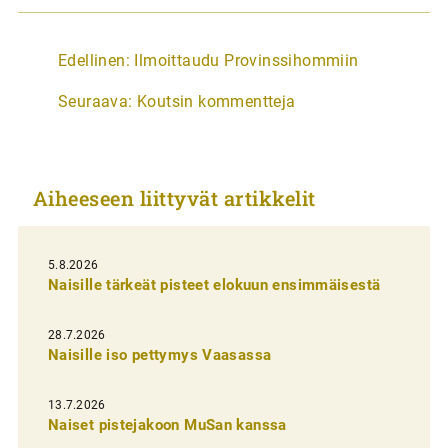
A
Edellinen:
Ilmoittaudu Provinssihommiin
r
Seuraava:
Koutsin kommentteja
t
i
k
Aiheeseen liittyvät artikkelit
k
e
l
5.8.2026
Naisille tärkeät pisteet elokuun ensimmäisestä
i
e
28.7.2026
n
Naisille iso pettymys Vaasassa
s
13.7.2026
e
Naiset pistejakoon MuSan kanssa