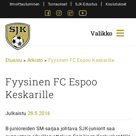
Siirry
|
|
|
Ilmoittautuminen
Turnaukset
SJK-Edustus
Koulutukset
sisältöön
Facebook
Instagram
Twitter
Youtube
Sjk-
Juniorit
Etusivu
»
Arkisto
»
Fyysinen FC Espoo Keskarille
Fyysinen FC Espoo
Keskarille
Julkaistu
28.5.2016
B-junioreiden SM-sarjaa johtava SJK-juniorit saa