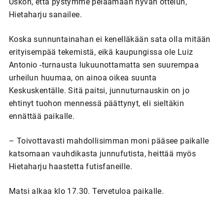
Uskon, että pystymme pelaamaan hyvän ottelun,
Hietaharju sanailee.
Koska sunnuntainahan ei kenelläkään sata olla mitään
erityisempää tekemistä, eikä kaupungissa ole Luiz
Antonio -turnausta lukuunottamatta sen suurempaa
urheilun huumaa, on ainoa oikea suunta
Keskuskentälle. Sitä paitsi, junnuturnauskin on jo
ehtinyt tuohon mennessä päättynyt, eli sieltäkin
ennättää paikalle.
– Toivottavasti mahdollisimman moni pääsee paikalle
katsomaan vauhdikasta junnufutista, heittää myös
Hietaharju haastetta futisfaneille.
Matsi alkaa klo 17.30. Tervetuloa paikalle.