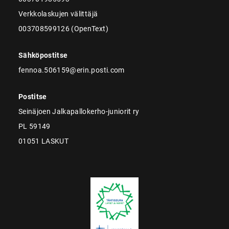
Verkkolaskujen välittäjä
003708599126 (OpenText)
Sähköpostitse
fennoa.506159@erin.posti.com
Postitse
Seinäjoen Jalkapallokerho-juniorit ry
PL 59149
01051 LASKUT