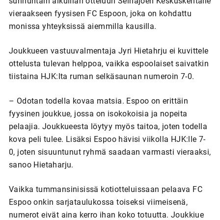
sunnuntain alkuillan otteluun Seinäjoen Keskuskentälle
vieraakseen fyysisen FC Espoon, joka on kohdattu
monissa yhteyksissä aiemmilla kausilla.
Joukkueen vastuuvalmentaja Jyri Hietahrju ei kuvittele
ottelusta tulevan helppoa, vaikka espoolaiset saivatkin
tiistaina HJK:lta ruman selkäsaunan numeroin 7-0.
– Odotan todella kovaa matsia. Espoo on erittäin
fyysinen joukkue, jossa on isokokoisia ja nopeita
pelaajia. Joukkueesta löytyy myös taitoa, joten todella
kova peli tulee. Lisäksi Espoo hävisi viikolla HJK:lle 7-
0, joten sisuuntunut ryhmä saadaan varmasti vieraaksi,
sanoo Hietaharju.
Vaikka tummansinisissä kotiotteluissaan pelaava FC
Espoo onkin sarjataulukossa toiseksi viimeisenä,
numerot eivät aina kerro ihan koko totuutta. Joukkiue