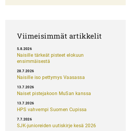
l
a
u
s
Viimeisimmät artikkelit
5.8.2026
Naisille tärkeät pisteet elokuun
ensimmäisestä
28.7.2026
Naisille iso pettymys Vaasassa
13.7.2026
Naiset pistejakoon MuSan kanssa
13.7.2026
HPS vahvempi Suomen Cupissa
7.7.2026
SJK-junioreiden uutiskirje kesä 2026