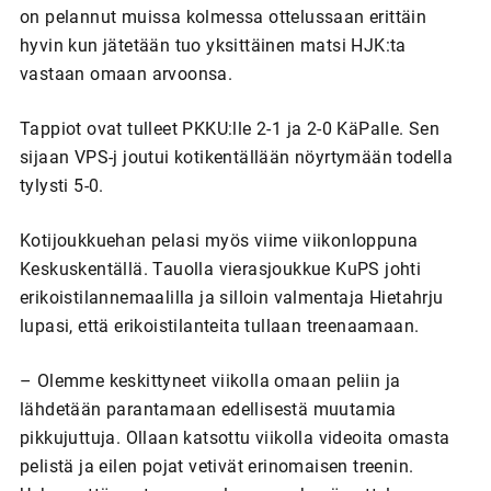
on pelannut muissa kolmessa ottelussaan erittäin
hyvin kun jätetään tuo yksittäinen matsi HJK:ta
vastaan omaan arvoonsa.
Tappiot ovat tulleet PKKU:lle 2-1 ja 2-0 KäPalle. Sen
sijaan VPS-j joutui kotikentällään nöyrtymään todella
tylysti 5-0.
Kotijoukkuehan pelasi myös viime viikonloppuna
Keskuskentällä. Tauolla vierasjoukkue KuPS johti
erikoistilannemaalilla ja silloin valmentaja Hietahrju
lupasi, että erikoistilanteita tullaan treenaamaan.
– Olemme keskittyneet viikolla omaan peliin ja
lähdetään parantamaan edellisestä muutamia
pikkujuttuja. Ollaan katsottu viikolla videoita omasta
pelistä ja eilen pojat vetivät erinomaisen treenin.