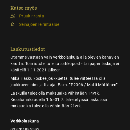
Katso myös
Pruukinranta
Seinäjoen leirintäalue
Laskutustiedot
Otamme vastaan vain verkkolaskuja alla olevien kanavien
kautta. Toimistolle tulleita sähköposti- tai paperilaskuja ei
käsitellä 1.11.2021 jälkeen.
Mikäli lasku koskee joukkuetta, tulee viitteessä olla
joukkueen nimi ja tilaaja. Esim. ”P2006 / Matti Möttönen”
Laskuilla tulee olla maksuaika vähintään 14vrk.
Kesälomakaudella 1.6.-31.7. lähetetyissä laskuissa
maksuaika tulee olla vähintään 21vrk.
Verkkolaskuna
003701985593