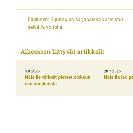
A
Edellinen:
B-junnujen sarjapaikka varmistui
r
selvällä voitolla
t
i
Aiheeseen liittyvät artikkelit
k
k
5.8.2026
28.7.2026
e
Naisille tärkeät pisteet elokuun
Naisille iso 
l
ensimmäisestä
i
e
n
s
e