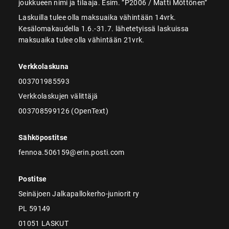
joukkueen nimi ja tilaaja. Esim. ”P2006 / Matti Möttönen”
Laskuilla tulee olla maksuaika vähintään 14vrk.
Kesälomakaudella 1.6.-31.7. lähetetyissä laskuissa
maksuaika tulee olla vähintään 21vrk.
Verkkolaskuna
003701985593
Verkkolaskujen välittäjä
003708599126 (OpenText)
Sähköpostitse
fennoa.506159@erin.posti.com
Postitse
Seinäjoen Jalkapallokerho-juniorit ry
PL 59149
01051 LASKUT