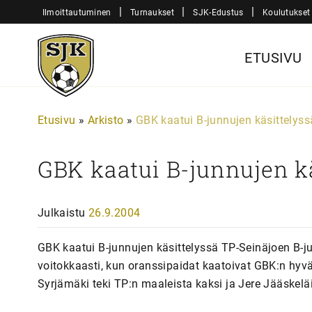
Siirry
|
|
|
Ilmoittautuminen
Turnaukset
SJK-Edustus
Koulutukset
sisältöön
Sjk-
ETUSIVU
Juniorit
Etusivu
»
Arkisto
»
GBK kaatui B-junnujen käsittelyss
GBK kaatui B-junnujen k
Julkaistu
26.9.2004
GBK kaatui B-junnujen käsittelyssä TP-Seinäjoen B-j
voitokkaasti, kun oranssipaidat kaatoivat GBK:n hyvä
Syrjämäki teki TP:n maaleista kaksi ja Jere Jääskelä