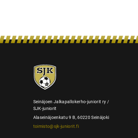
l
a
u
s
SJK-
juniorit
Seinäjoen Jalkapallokerho-juniorit ry /
SJK-juniorit
Alaseinäjoenkatu 9 B, 60220 Seinäjoki
toimisto@sjk-juniorit.fi