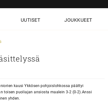
UUTISET
JOUKKUEET
ä
äsittelyssä
uniorien kausi Ykkösen pohjoislohkossa päättyi
n toisen puoliajan ansiosta maalein 3-2 (0-2).Anssi
inen yhden.