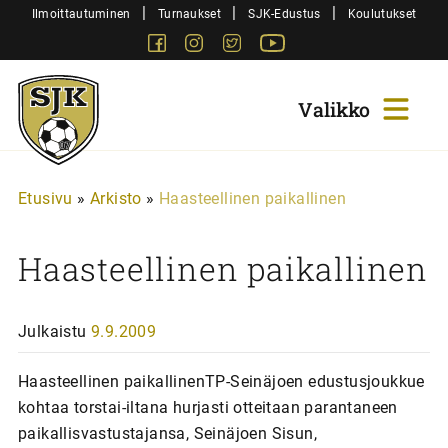
Siirry
|
|
|
Ilmoittautuminen
Turnaukset
SJK-Edustus
Koulutukset
sisältöön
Facebook
Instagram
Twitter
Youtube
Sjk-
Juniorit
Etusivu
»
Arkisto
»
Haasteellinen paikallinen
Haasteellinen paikallinen
Julkaistu
9.9.2009
Haasteellinen paikallinenTP-Seinäjoen edustusjoukkue
kohtaa torstai-iltana hurjasti otteitaan parantaneen
paikallisvastustajansa, Seinäjoen Sisun,