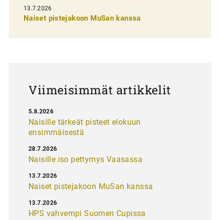
13.7.2026
e
Naiset pistejakoon MuSan kanssa
l
a
u
s
Viimeisimmät artikkelit
5.8.2026
Naisille tärkeät pisteet elokuun
ensimmäisestä
28.7.2026
Naisille iso pettymys Vaasassa
13.7.2026
Naiset pistejakoon MuSan kanssa
13.7.2026
HPS vahvempi Suomen Cupissa