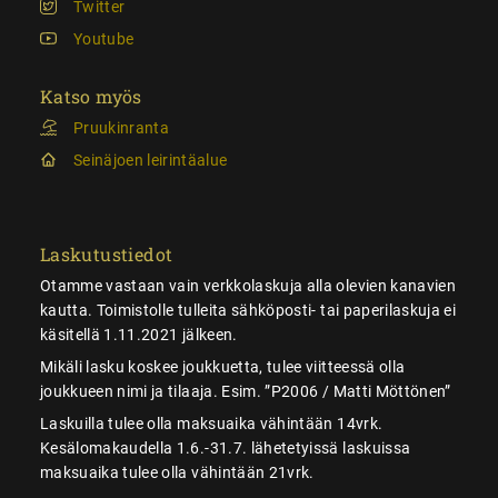
Twitter
Youtube
Katso myös
Pruukinranta
Seinäjoen leirintäalue
Laskutustiedot
Otamme vastaan vain verkkolaskuja alla olevien kanavien
kautta. Toimistolle tulleita sähköposti- tai paperilaskuja ei
käsitellä 1.11.2021 jälkeen.
Mikäli lasku koskee joukkuetta, tulee viitteessä olla
joukkueen nimi ja tilaaja. Esim. ”P2006 / Matti Möttönen”
Laskuilla tulee olla maksuaika vähintään 14vrk.
Kesälomakaudella 1.6.-31.7. lähetetyissä laskuissa
maksuaika tulee olla vähintään 21vrk.