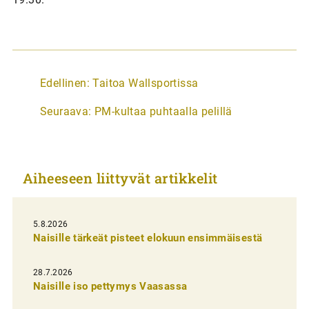
A
Edellinen:
Taitoa Wallsportissa
r
Seuraava:
PM-kultaa puhtaalla pelillä
t
i
k
Aiheeseen liittyvät artikkelit
k
e
l
5.8.2026
Naisille tärkeät pisteet elokuun ensimmäisestä
i
e
28.7.2026
n
Naisille iso pettymys Vaasassa
s