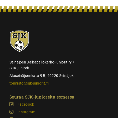
SJK-
juniorit
Seinäjoen Jalkapallokerho-juniorit ry /
SJK-juniorit
Alaseinäjoenkatu 9 B, 60220 Seinäjoki
toimisto@sjk-juniorit.fi
Seuraa SJK-junioreita somessa
Facebook
Instagram