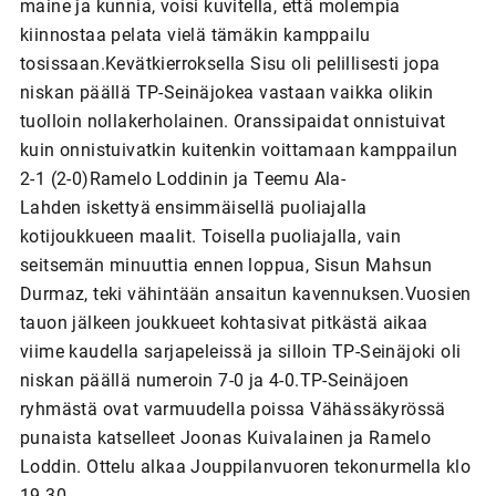
maine ja kunnia, voisi kuvitella, että molempia
kiinnostaa pelata vielä tämäkin kamppailu
tosissaan.Kevätkierroksella Sisu oli pelillisesti jopa
niskan päällä TP-Seinäjokea vastaan vaikka olikin
tuolloin nollakerholainen. Oranssipaidat onnistuivat
kuin onnistuivatkin kuitenkin voittamaan kamppailun
2-1 (2-0)Ramelo Loddinin ja Teemu Ala-
Lahden iskettyä ensimmäisellä puoliajalla
kotijoukkueen maalit. Toisella puoliajalla, vain
seitsemän minuuttia ennen loppua, Sisun Mahsun
Durmaz, teki vähintään ansaitun kavennuksen.Vuosien
tauon jälkeen joukkueet kohtasivat pitkästä aikaa
viime kaudella sarjapeleissä ja silloin TP-Seinäjoki oli
niskan päällä numeroin 7-0 ja 4-0.TP-Seinäjoen
ryhmästä ovat varmuudella poissa Vähässäkyrössä
punaista katselleet Joonas Kuivalainen ja Ramelo
Loddin. Ottelu alkaa Jouppilanvuoren tekonurmella klo
19.30.