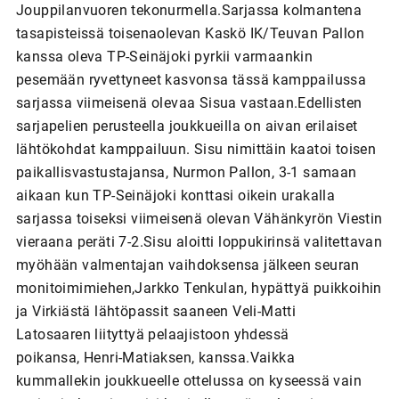
Jouppilanvuoren tekonurmella.Sarjassa kolmantena
tasapisteissä toisenaolevan Kaskö IK/Teuvan Pallon
kanssa oleva TP-Seinäjoki pyrkii varmaankin
pesemään ryvettyneet kasvonsa tässä kamppailussa
sarjassa viimeisenä olevaa Sisua vastaan.Edellisten
sarjapelien perusteella joukkueilla on aivan erilaiset
lähtökohdat kamppailuun. Sisu nimittäin kaatoi toisen
paikallisvastustajansa, Nurmon Pallon, 3-1 samaan
aikaan kun TP-Seinäjoki konttasi oikein urakalla
sarjassa toiseksi viimeisenä olevan Vähänkyrön Viestin
vieraana peräti 7-2.Sisu aloitti loppukirinsä valitettavan
myöhään valmentajan vaihdoksensa jälkeen seuran
monitoimimiehen,Jarkko Tenkulan, hypättyä puikkoihin
ja Virkiästä lähtöpassit saaneen Veli-Matti
Latosaaren liityttyä pelaajistoon yhdessä
poikansa, Henri-Matiaksen, kanssa.Vaikka
kummallekin joukkueelle ottelussa on kyseessä vain