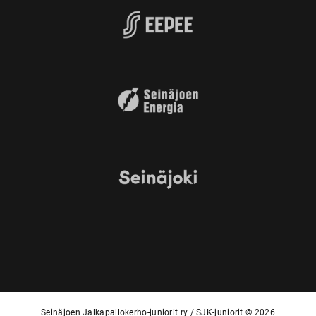
Seinäjoen Jalkapallokerho-juniorit ry / SJK-juniorit © 2026