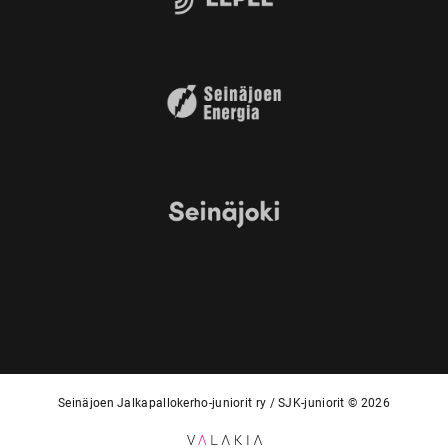
Seinäjoen Jalkapallokerho-juniorit ry / SJK-juniorit © 2026