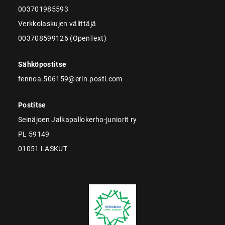
003701985593
Verkkolaskujen välittäjä
003708599126 (OpenText)
Sähköpostitse
fennoa.506159@erin.posti.com
Postitse
Seinäjoen Jalkapallokerho-juniorit ry
PL 59149
01051 LASKUT