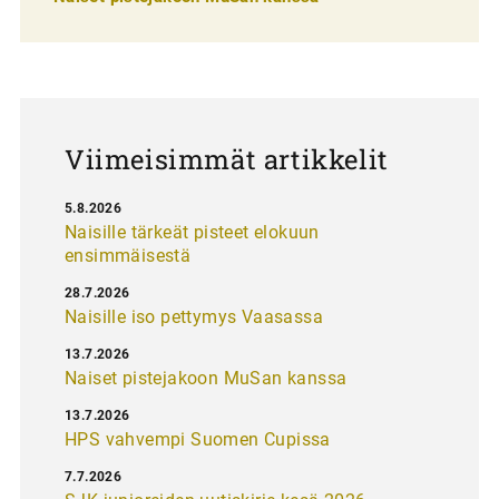
l
a
u
s
Viimeisimmät artikkelit
5.8.2026
Naisille tärkeät pisteet elokuun
ensimmäisestä
28.7.2026
Naisille iso pettymys Vaasassa
13.7.2026
Naiset pistejakoon MuSan kanssa
13.7.2026
HPS vahvempi Suomen Cupissa
7.7.2026