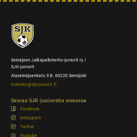
SJK-
juniorit
Seinäjoen Jalkapallokerho-juniorit ry /
SJK-juniorit
Alaseinäjoenkatu 9 B, 60220 Seinäjoki
toimisto@sjk-juniorit.fi
Seuraa SJK-junioreita somessa
Facebook
Instagram
Twitter
Youtube