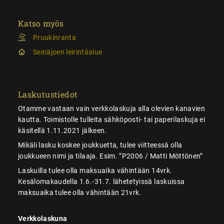
Katso myös
Pruukinranta
Seinäjoen leirintäalue
Laskutustiedot
Otamme vastaan vain verkkolaskuja alla olevien kanavien
kautta. Toimistolle tulleita sähköposti- tai paperilaskuja ei
käsitellä 1.11.2021 jälkeen.
Mikäli lasku koskee joukkuetta, tulee viitteessä olla
joukkueen nimi ja tilaaja. Esim. ”P2006 / Matti Möttönen”
Laskuilla tulee olla maksuaika vähintään 14vrk.
Kesälomakaudella 1.6.-31.7. lähetetyissä laskuissa
maksuaika tulee olla vähintään 21vrk.
Verkkolaskuna