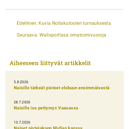
A
Edellinen:
Kuvia Nollakutosten turnauksesta
r
Seuraava:
Wallsportissa omatoimivuoroja
t
i
k
Aiheeseen liittyvät artikkelit
k
e
l
5.8.2026
Naisille tärkeät pisteet elokuun ensimmäisestä
i
e
28.7.2026
n
Naisille iso pettymys Vaasassa
s
13.7.2026
e
Naiset pistejakoon MuSan kanssa