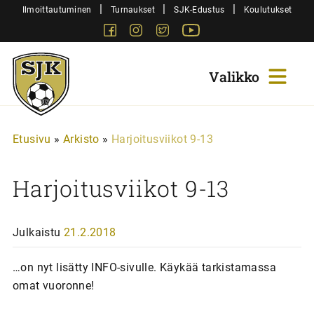
Siirry
|
|
|
Ilmoittautuminen
Turnaukset
SJK-Edustus
Koulutukset
sisältöön
Facebook
Instagram
Twitter
Youtube
Sjk-
Juniorit
Etusivu
»
Arkisto
»
Harjoitusviikot 9-13
Harjoitusviikot 9-13
Julkaistu
21.2.2018
…on nyt lisätty INFO-sivulle. Käykää tarkistamassa
omat vuoronne!