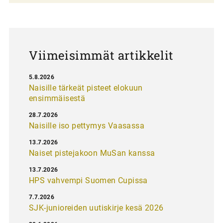
u
s
Viimeisimmät artikkelit
5.8.2026
Naisille tärkeät pisteet elokuun
ensimmäisestä
28.7.2026
Naisille iso pettymys Vaasassa
13.7.2026
Naiset pistejakoon MuSan kanssa
13.7.2026
HPS vahvempi Suomen Cupissa
7.7.2026
SJK-junioreiden uutiskirje kesä 2026