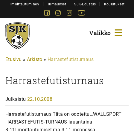
Siirry
|
|
|
Ilmoittautuminen
Turnaukset
SJK-Edustus
Koulutukset
sisältöön
Facebook
Instagram
Twitter
Youtube
Sjk-
Juniorit
Etusivu
»
Arkisto
»
Harrastefutisturnaus
Harrastefutisturnaus
Julkaistu
22.10.2008
Harrastefutisturnaus Tätä on odotettu…WALLSPORT
HARRASTEFUTIS-TURNAUS lauantaina
8.11Ilmoittautumiset ma 3.11 mennessä.