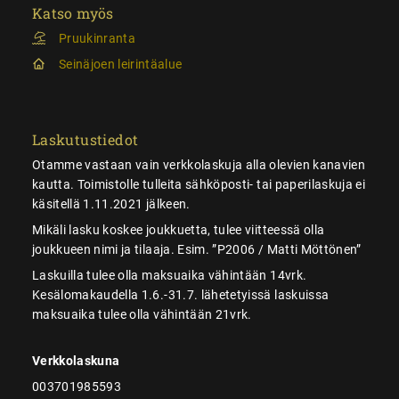
Katso myös
Pruukinranta
Seinäjoen leirintäalue
Laskutustiedot
Otamme vastaan vain verkkolaskuja alla olevien kanavien
kautta. Toimistolle tulleita sähköposti- tai paperilaskuja ei
käsitellä 1.11.2021 jälkeen.
Mikäli lasku koskee joukkuetta, tulee viitteessä olla
joukkueen nimi ja tilaaja. Esim. ”P2006 / Matti Möttönen”
Laskuilla tulee olla maksuaika vähintään 14vrk.
Kesälomakaudella 1.6.-31.7. lähetetyissä laskuissa
maksuaika tulee olla vähintään 21vrk.
Verkkolaskuna
003701985593