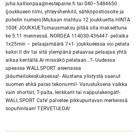
juha.kallionpaa@nestepaine.fi tai 040–5484650
(joukkueen nimi, yhteyshenkilö, sähköpostiosoite ja
puhelin numero)Mukaan mahtuu 12 joukkuetta.HINTA
100€ JOUKKUETurnausmaksu pitää olla maksettuna
ke 5.11 mennessä. NORDEA 114030-436447- peliaika
1x25min – pelaajamäärä 7+1- joukkueessa voi pelata
kaksi II div tai sitä ylempänä pelaavaa pelaajaa yhtä
aikaa kentällä.Ai missäkö pelataan…?- Uudessa
upeassa WALLSPORT areenassa
jääurheilukeskuksessa!- Alustana ylistystä saanut
suomen ehkä paras tekonurmi!- Varustuksena vaikka
vain shortsit, T-paita, lenkkarit tai nappulakengät!-
WALLSPORT Cafe’ palvelee pikkupurtavan merkeissä
sopuhintaan! TERVETULOA!