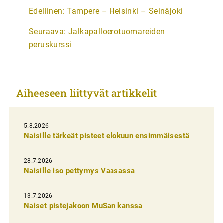
A
Edellinen:
Tampere – Helsinki – Seinäjoki
r
Seuraava:
Jalkapalloerotuomareiden
t
peruskurssi
i
k
k
Aiheeseen liittyvät artikkelit
e
l
i
5.8.2026
Naisille tärkeät pisteet elokuun ensimmäisestä
e
n
28.7.2026
Naisille iso pettymys Vaasassa
s
e
13.7.2026
l
Naiset pistejakoon MuSan kanssa
a