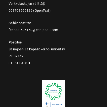
Verkkolaskujen välittäjä
003708599126 (OpenText)
Sähköpostitse
fennoa.506159@erin.posti.com
Postitse
Seinäjoen Jalkapallokerho-juniorit ry
PL 59149
01051 LASKUT