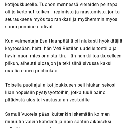
kotijoukkueelle. Tuohon mennessä vieraiden pelitapa
oli jo kertonut kaiken… repimistä ja raastamista, jonka
seurauksena myös tuo rankkari ja myöhemmin myös
suora punainen tulivat.
Kun valmentaja Esa Haanpäällä oli niukasti hyökkääjiä
käytössään, heitti hän Veti Ristilän uudelle tontilla ja
hyvin nuori mies onnistuikin. Hän hankki joukkueelleen
pilkun, aiheutti ulosajon ja teki siinä sivussa kaksi
maalia ennen puoliaikaa.
Toisella puoliajalla kotijoukkueen peli hiukan sekosi
liian nopeisiin pystysyöttöihin, jotka tuuli painoi
päädystä ulos tai vastustajan veskarille.
Samuli Vuorela pääsi kuitenkin iskemään kolmen
minuutin välein kahdesti ja näin saatiin aikaiseksi