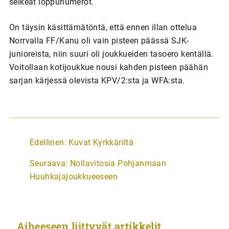
selkeät loppunumerot.
On täysin käsittämätöntä, että ennen illan ottelua
Norrvalla FF/Kanu oli vain pisteen päässä SJK-
junioreista, niin suuri oli joukkueiden tasoero kentällä.
Voitollaan kotijoukkue nousi kahden pisteen päähän
sarjan kärjessä olevista KPV/2:sta ja WFA:sta.
A
Edellinen:
Kuvat Kyrkkäriltä
r
Seuraava:
Nollavitosia Pohjanmaan
t
Huuhkajajoukkueeseen
i
k
k
Aiheeseen liittyvät artikkelit