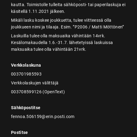
kautta. Toimistolle tulleita sähköposti- tai paperilaskuja ei
käsitellä 1.11.2021 jälkeen.
Mikäli lasku koskee joukkuetta, tulee viitteessä olla
joukkueen nimi ja tilaaja. Esim. ”P2006 / Matti Möttönen”
Laskuilla tulee olla maksuaika vähintään 14vrk.
Kesälomakaudella 1.6.-31.7. lähetetyissä laskuissa
maksuaika tulee olla vähintään 21vrk.
Verkkolaskuna
003701985593
Verkkolaskujen välittäjä
003708599126 (OpenText)
Sähköpostitse
fennoa.506159@erin.posti.com
Postitse