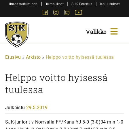
Siirry
|
|
|
Ilmoittautuminen
Turnaukset
SJK-Edustus
Koulutukset
sisältöön
Facebook
Instagram
Twitter
Youtube
Sjk-
Juniorit
Etusivu
»
Arkisto
»
Helppo voitto hyisessä tuulessa
Helppo voitto hyisessä
tuulessa
Julkaistu
29.5.2019
SJK-juniorit v Norrvalla FF/Kanu YJ 5-0 (3-0)04 min 1-0