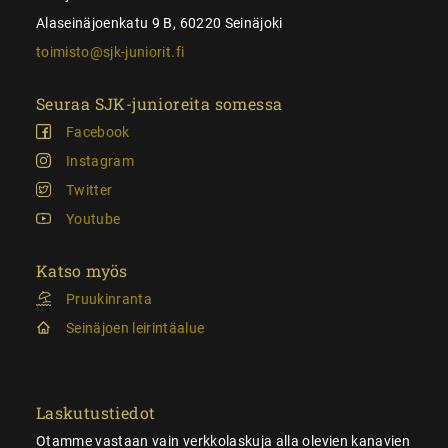
Alaseinäjoenkatu 9 B, 60220 Seinäjoki
toimisto@sjk-juniorit.fi
Seuraa SJK-junioreita somessa
Facebook
Instagram
Twitter
Youtube
Katso myös
Pruukinranta
Seinäjoen leirintäalue
Laskutustiedot
Otamme vastaan vain verkkolaskuja alla olevien kanavien