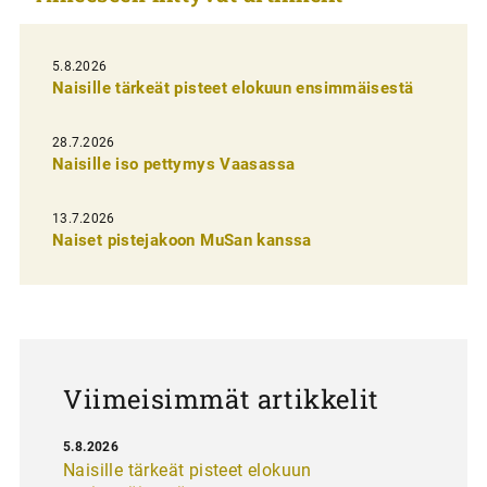
e
l
i
5.8.2026
Naisille tärkeät pisteet elokuun ensimmäisestä
e
n
28.7.2026
Naisille iso pettymys Vaasassa
s
e
13.7.2026
l
Naiset pistejakoon MuSan kanssa
a
u
s
Viimeisimmät artikkelit
5.8.2026
Naisille tärkeät pisteet elokuun