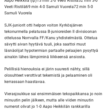
Aapo Heikkilä (rp)13 min 2-0 Veeti Ristilä32 min 3-0
Veeti Ristilä69 min 4-0 Samuli Vuorela72 min 5-0
Samuli Vuorela
SJK-juniorit otti helpon voiton Kyrkösjärven
tekonurmella pelatussa B-junioreiden II divisioonan
ottelussa Norrvalla FF/Kanu yhdistelmästä. Ottelua
sävytti aivan hyytävä tuuli, joka saattoi muut
läsnäolijat hypotermian partaalle pelaajien pysyttyä
ainakin lähes lämpiminä liikkeensä ansiosta.
Pelillisiä hienouksia ei järin suuresti nähty, sillä
olosuhteet verottivat tekemistä ja pelaaminen oli
kerrassaan haastavaa.
Vierasjoukkue sai ensimmäisen tekopaikkansa jo noin
minuutin pelin jälkeen, mutta alle viiden minuutin
numerot olivat jo 1-0 Aapo Heikkilän rankkarilla