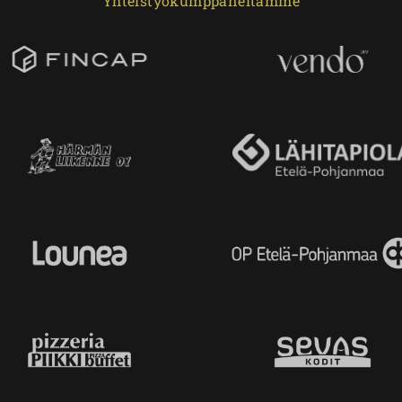
Yhteistyökumppaneitamme