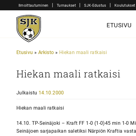
Siirry
|
|
|
Ilmoittautuminen
Turnaukset
SJK-Edustus
Koulutukset
sisältöön
Sjk-
ETUSIVU
Juniorit
Etusivu
»
Arkisto
»
Hiekan maali ratkaisi
Hiekan maali ratkaisi
Julkaistu
14.10.2000
Hiekan maali ratkaisi
14.10. TP-Seinäjoki – Kraft FF 1-0 (1-0)45 min 1-0 
Seinäjoen sarjapaikan saletiksi Närpiön Kraftia vast