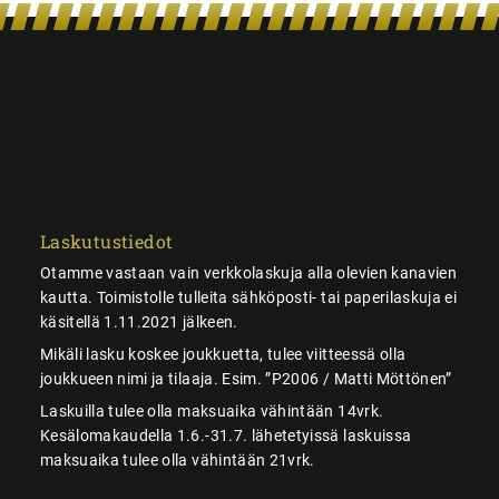
Laskutustiedot
Otamme vastaan vain verkkolaskuja alla olevien kanavien
kautta. Toimistolle tulleita sähköposti- tai paperilaskuja ei
käsitellä 1.11.2021 jälkeen.
Mikäli lasku koskee joukkuetta, tulee viitteessä olla
joukkueen nimi ja tilaaja. Esim. ”P2006 / Matti Möttönen”
Laskuilla tulee olla maksuaika vähintään 14vrk.
Kesälomakaudella 1.6.-31.7. lähetetyissä laskuissa
maksuaika tulee olla vähintään 21vrk.