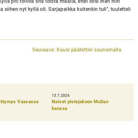
lä piti toivoa sitä toista maalia, ettei olisi ihan niin
 siihen nyt kyllä oli. Sarjapaikka kuitenkin tuli", tuuletteli
Seuraava:
Kausi päätettiin saunomalla
13.7.2026
pettymys Vaasassa
Naiset pistejakoon MuSan
kanssa