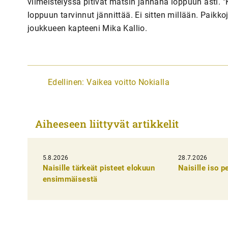
viimeistelyssä pitivät matsin jännänä loppuun asti. "Kyl
loppuun tarvinnut jännittää. Ei sitten millään. Paikkoja
joukkueen kapteeni Mika Kallio.
A
Edellinen:
Vaikea voitto Nokialla
r
t
Aiheeseen liittyvät artikkelit
i
k
5.8.2026
k
28.7.2026
Naisille tärkeät pisteet elokuun
Naisille iso 
e
ensimmäisestä
l
i
e