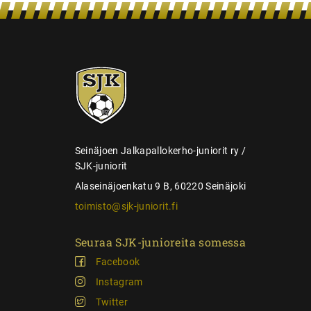
n
s
e
SJK-
l
juniorit
a
u
s
Seinäjoen Jalkapallokerho-juniorit ry /
SJK-juniorit
Alaseinäjoenkatu 9 B, 60220 Seinäjoki
toimisto@sjk-juniorit.fi
Seuraa SJK-junioreita somessa
Facebook
Instagram
Twitter