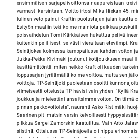
ensimmäisen sarjapelivoittonsa naapureistaan kreivi
varmasti karsintaan. Voitto irtosi Mika Hiekan 45. mi
tulinen veto painui Kraftin puolustajan jalan kautta o
Esityön maaliin teki kolme mainiota paikkaa puskui
poisvaihdetun Tomi Kärkkäisen hukattua pelivälineen p
kuitenkin pelillisesti selvästi vieraitaan etevämpi. K
Seinäjokea kolmessa kamppailussa kahden voiton ja ta
Jukka-Pekka Kivimäki joutunut kotijoukkueen maalill
käsittämätöntä, miten heikko Kraft oli kauden tär
loppusarjan jyräämällä kolme voittoa, mutta sen jäl
voittoja. TP-Seinäjoki puolestaan osoitti kunnonajoi
viimeisestä ottelusta TP hävisi vain yhden. "Kyllä K
joukkue ja mielestäni ansaitsimme voiton. On tämä o
pinnan pakkovoitoista", naurahti Asko Ristimäki huo
Saarinen piti matsin varsin kelvollisesti hyppysissään
pilkkua Sergei Zamorskin kaatuiltua. Vain Arto Jalasv
siistinä. Ottelussa TP-Seinäjoella oli nippu erinomais