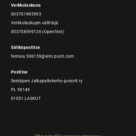
Verkkolaskuna
003701985593
Verkkolaskujen välittäjä
003708599126 (OpenText)
Sähköpostitse
fennoa.506159@erin.posti.com
Postitse
Seinäjoen Jalkapallokerho-juniorit ry
PL 59149
01051 LASKUT