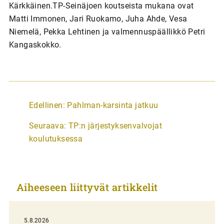
Kärkkäinen.TP-Seinäjoen koutseista mukana ovat
Matti Immonen, Jari Ruokamo, Juha Ahde, Vesa
Niemelä, Pekka Lehtinen ja valmennuspäällikkö Petri
Kangaskokko.
A
Edellinen:
Pahlman-karsinta jatkuu
r
Seuraava:
TP:n järjestyksenvalvojat
t
koulutuksessa
i
k
k
Aiheeseen liittyvät artikkelit
e
l
i
5.8.2026