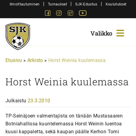
Siirry
|
|
|
Ilmoittautuminen
Turnaukset
SJK-Edustus
Koulutukset
sisältöön
Facebook
Instagram
Twitter
Youtube
Sjk-
Juniorit
Etusivu
»
Arkisto
»
Horst Weinia kuulemassa
Horst Weinia kuulemassa
Julkaistu
23.3.2010
TP-Seinäjoen valmentajista on tänään Mustasaaren
Botniahallissa kuuntelemassa Horst Weinin luentoa
kuusi kappaletta, sekä kaupan päälle Kerhon Tomi