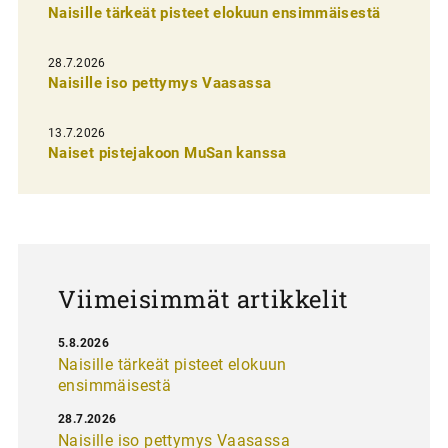
Naisille tärkeät pisteet elokuun ensimmäisestä
e
n
28.7.2026
Naisille iso pettymys Vaasassa
s
e
13.7.2026
l
Naiset pistejakoon MuSan kanssa
a
u
s
Viimeisimmät artikkelit
5.8.2026
Naisille tärkeät pisteet elokuun
ensimmäisestä
28.7.2026
Naisille iso pettymys Vaasassa