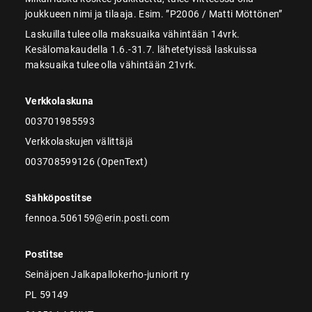
joukkueen nimi ja tilaaja. Esim. ”P2006 / Matti Möttönen”
Laskuilla tulee olla maksuaika vähintään 14vrk.
Kesälomakaudella 1.6.-31.7. lähetetyissä laskuissa
maksuaika tulee olla vähintään 21vrk.
Verkkolaskuna
003701985593
Verkkolaskujen välittäjä
003708599126 (OpenText)
Sähköpostitse
fennoa.506159@erin.posti.com
Postitse
Seinäjoen Jalkapallokerho-juniorit ry
PL 59149