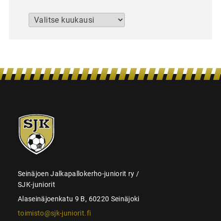
Arkistot
SJK-
juniorit
Seinäjoen Jalkapallokerho-juniorit ry /
SJK-juniorit
Alaseinäjoenkatu 9 B, 60220 Seinäjoki
toimisto@sjk-juniorit.fi