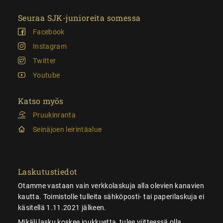
Seuraa SJK-junioreita somessa
Facebook
Instagram
Twitter
Youtube
Katso myös
Pruukinranta
Seinäjoen leirintäalue
Laskutustiedot
Otamme vastaan vain verkkolaskuja alla olevien kanavien
kautta. Toimistolle tulleita sähköposti- tai paperilaskuja ei
käsitellä 1.11.2021 jälkeen.
Mikäli lasku koskee joukkuetta, tulee viitteessä olla