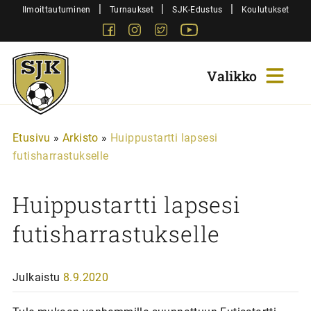
Siirry
|
|
|
Ilmoittautuminen
Turnaukset
SJK-Edustus
Koulutukset
sisältöön
Facebook
Instagram
Twitter
Youtube
Sjk-
Juniorit
Etusivu
»
Arkisto
»
Huippustartti lapsesi
futisharrastukselle
Huippustartti lapsesi
futisharrastukselle
Julkaistu
8.9.2020