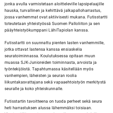
jonka avulla varmistetaan aloitteleville lapsipelaajille
hauska, turvallinen ja kehittävä jalkapalloharrastus,
jossa vanhemmat ovat aktiivisesti mukana. Futisstartti
toteutetaan yhteistyössä Suomen Palloliiton ja sen
pääyhteistyökumppani LähiTapiolan kanssa.
Futisstartti on suunnattu pienten lasten vanhemmille,
jotka ottavat lastensa kanssa ensiaskelia
seuratoiminnassa. Koulutuksessa opitaan muun
muassa SJK-Junioreiden toiminnasta, arvoista ja
työntekijöistä. Tapahtumassa käsitellään myös
vanhempien, läheisten ja seuran roolia
liikuntakasvattajana sekä vapaaehtoistyön merkitystä
seuralle ja koko yhteiskunnalle.
Futisstartin tavoitteena on tuoda perheet sekä seura
heti harrastuksen alussa lähemmäksi toisiaan.