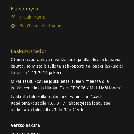
Katso myös
Pruukinranta
Seinäjoen leirintäalue
Laskutustiedot
Otamme vastaan vain verkkolaskuja alla olevien kanavien
kautta. Toimistolle tulleita sähköposti- tai paperilaskuja ei
käsitellä 1.11.2021 jälkeen.
Mikäli lasku koskee joukkuetta, tulee viitteessä olla
joukkueen nimi ja tilaaja. Esim. ”P2006 / Matti Möttönen”
Laskuilla tulee olla maksuaika vähintään 14vrk.
Kesälomakaudella 1.6.-31.7. lähetetyissä laskuissa
maksuaika tulee olla vähintään 21vrk.
Verkkolaskuna
003701985593