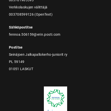
Verkkolaskujen välittäjä
003708599126 (OpenText)
Sähköpostitse
fennoa.506159@erin.posti.com
Postitse
Seinäjoen Jalkapallokerho-juniorit ry
PL 59149
01051 LASKUT