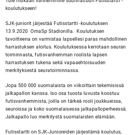
Tule mukaan vanhemmille suunnattuun Futisstartti -
koulutukseen!
SJK-juniorit järjestää Futisstartti -koulutuksen
13.9.2020 OmaSp Stadionilla. Koulutuksen
tavoitteena on varmistaa lapsellesi paras mahdollinen
harrastuksen aloitus. Koulutuksessa kerrotaan seuran
toiminnasta, futisvanhemman roolista lapsen
harrastuksen tukena sekä vapaaehtoisuuden
merkityksestä seuratoiminnassa.
Jopa 500 000 suomalaista on viikoittain tekemisissä
jalkapallon kanssa. Iso osa tuosta luvusta koostuu
futisvanhemmista, joilla on tärkeä rooli joukkueissa,
seuroissa ja koko suomalaisessa jalkapalloperheessä.
Jalkapallo luo merkitystä suomalaisten elämään.
Futisstartti on SJK-Junioreiden järjestämä koulutus,