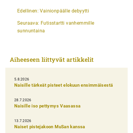
A
Edellinen:
Vainionpäälle debyytti
r
Seuraava:
Futisstartti vanhemmille
t
sunnuntaina
i
k
k
Aiheeseen liittyvät artikkelit
e
l
i
5.8.2026
Naisille tärkeät pisteet elokuun ensimmäisestä
e
n
28.7.2026
Naisille iso pettymys Vaasassa
s
e
13.7.2026
l
Naiset pistejakoon MuSan kanssa