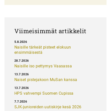
a
u
s
Viimeisimmät artikkelit
5.8.2026
Naisille tärkeät pisteet elokuun
ensimmäisestä
28.7.2026
Naisille iso pettymys Vaasassa
13.7.2026
Naiset pistejakoon MuSan kanssa
13.7.2026
HPS vahvempi Suomen Cupissa
7.7.2026
SJK-junioreiden uutiskirje kesä 2026