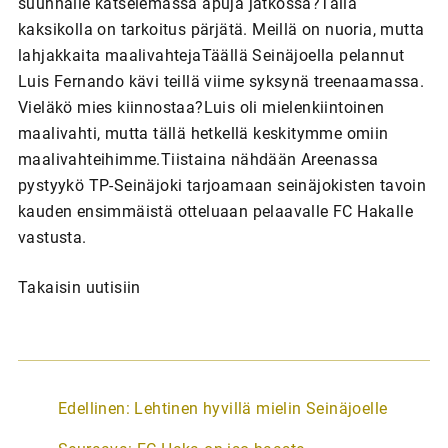
suunnalle katselemassa apuja jatkossa?Tällä
kaksikolla on tarkoitus pärjätä. Meillä on nuoria, mutta
lahjakkaita maalivahtejaTäällä Seinäjoella pelannut
Luis Fernando kävi teillä viime syksynä treenaamassa.
Vieläkö mies kiinnostaa?Luis oli mielenkiintoinen
maalivahti, mutta tällä hetkellä keskitymme omiin
maalivahteihimme.Tiistaina nähdään Areenassa
pystyykö TP-Seinäjoki tarjoamaan seinäjokisten tavoin
kauden ensimmäistä otteluaan pelaavalle FC Hakalle
vastusta.
Takaisin uutisiin
A
Edellinen:
Lehtinen hyvillä mielin Seinäjoelle
r