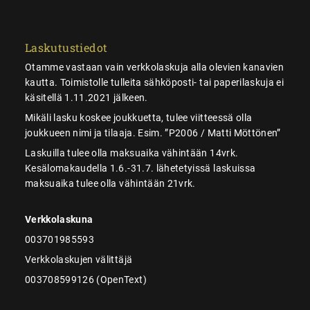
Laskutustiedot
Otamme vastaan vain verkkolaskuja alla olevien kanavien
kautta. Toimistolle tulleita sähköposti- tai paperilaskuja ei
käsitellä 1.11.2021 jälkeen.
Mikäli lasku koskee joukkuetta, tulee viitteessä olla
joukkueen nimi ja tilaaja. Esim. ”P2006 / Matti Möttönen”
Laskuilla tulee olla maksuaika vähintään 14vrk.
Kesälomakaudella 1.6.-31.7. lähetetyissä laskuissa
maksuaika tulee olla vähintään 21vrk.
Verkkolaskuna
003701985593
Verkkolaskujen välittäjä
003708599126 (OpenText)