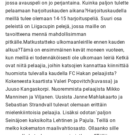
jossa avauspeli on jo perjantaina. Kuinka paljon tulette
pelaamaan harjoituskauden aikana?Harjoituskaudella
meillä tulee olemaan 14-15 harjoituspeliä. Suuri osa
peleistä on Liigacupin pelejä, jossa maille on
tavoitteena mennä mahdollisimman
pitkälle.Matkustatteko ulkomaanleirille ennen kauden
alkua?Tämä on ensimmäinen kevät moneen vuoteen,
kun meillä ei todennäköisesti ole ulkomaan leiriä Ketkä
ovat niitä pelaajia, joihin katsojien kannattaa kiinnittää
huomiota tulevalla kaudella FC Hakan pelaajista?
Kokeneesta kaartista Valeri Popovitch(kuvassa) ja
Juuso Kangaskorpi. Nuoremmista pelaajista Mikko
Manninen ja Viljanen. Uusista Janne Mahlakaarto ja
Sebastian Strandvall tulevat olemaan erittäin
mielenkiintoisia pelaajia. Lisäksi odotan´paljon
Seinäjoen kaksikolta Lehtinen ja Pajula. Teillä on
melko kokematon maalivahtiosasto. Ollaanko sille