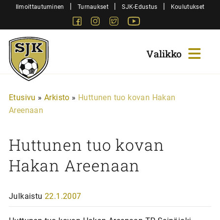
Siirry
|
|
|
Ilmoittautuminen
Turnaukset
SJK-Edustus
Koulutukset
sisältöön
Facebook
Instagram
Twitter
Youtube
Sjk-
Juniorit
Etusivu
»
Arkisto
»
Huttunen tuo kovan Hakan
Areenaan
Huttunen tuo kovan
Hakan Areenaan
Julkaistu
22.1.2007