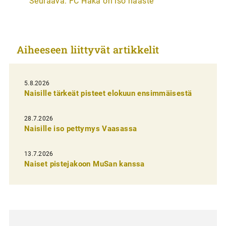
Seuraava:
FC Haka on iso haaste
t
i
k
Aiheeseen liittyvät artikkelit
k
e
l
5.8.2026
Naisille tärkeät pisteet elokuun ensimmäisestä
i
e
28.7.2026
n
Naisille iso pettymys Vaasassa
s
13.7.2026
e
Naiset pistejakoon MuSan kanssa
l
a
u
s