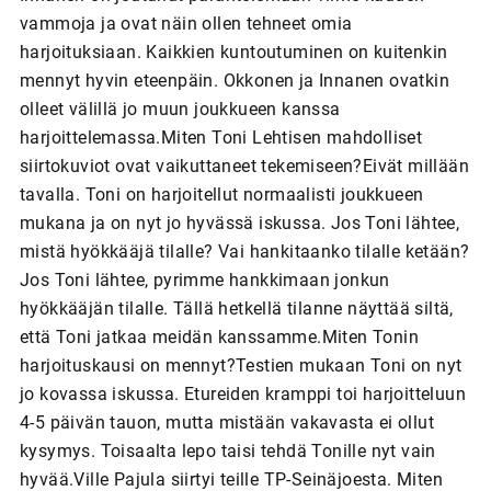
vammoja ja ovat näin ollen tehneet omia
harjoituksiaan. Kaikkien kuntoutuminen on kuitenkin
mennyt hyvin eteenpäin. Okkonen ja Innanen ovatkin
olleet välillä jo muun joukkueen kanssa
harjoittelemassa.Miten Toni Lehtisen mahdolliset
siirtokuviot ovat vaikuttaneet tekemiseen?Eivät millään
tavalla. Toni on harjoitellut normaalisti joukkueen
mukana ja on nyt jo hyvässä iskussa. Jos Toni lähtee,
mistä hyökkääjä tilalle? Vai hankitaanko tilalle ketään?
Jos Toni lähtee, pyrimme hankkimaan jonkun
hyökkääjän tilalle. Tällä hetkellä tilanne näyttää siltä,
että Toni jatkaa meidän kanssamme.Miten Tonin
harjoituskausi on mennyt?Testien mukaan Toni on nyt
jo kovassa iskussa. Etureiden kramppi toi harjoitteluun
4-5 päivän tauon, mutta mistään vakavasta ei ollut
kysymys. Toisaalta lepo taisi tehdä Tonille nyt vain
hyvää.Ville Pajula siirtyi teille TP-Seinäjoesta. Miten