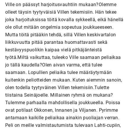
Ville on päässyt harjoitusvauhtiin mukaan?Olemme
olleet täysin tyytyväisiä Villen tekemisiin. Hän tekee
joka harjoituksissa töitä kovalla sykkeellä, eikä hänellä
ole ollut mitään ongelmia sopeutua joukkueeseen.
Mutta töitä pitääkin tehdä, sillä Villen keskivartalon
liikkuvuutta pitää parantaa huomattavasti sekä
kestävyyspuolikin kaipaa vielä pitkäjänteistä
työtä.Miltä vaikuttaa, tuleeko Ville saamaan peliaikaa
jo tällä kaudella?Olen aivan varma, että tulee
saamaan. Lopullien peliaika tulee määräytymään
kuitenkin peliotteiden mukaan. Kuten aiemmin sanoin,
olen todella tyytyväinen Villen tekemisiin.Tulette
tiistaina Seinäjoelle. Millainen ryhmä on mukana?
Tulemme parhaalla mahdollisella joukkueella. Poissa
ovat potilaat Okkonen, Innanen ja Viljanen. Pyrimme
antamaan kaikille peliaikaa ainakin puoliajan verran.
Peli on meille valmistautumista tulevaan Lahti-cupiin,