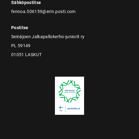
Sähköpostitse
fennoa.506159@erin.posti.com
Postitse
Seinäjoen Jalkapallokerho-juniorit ry
PL 59149
01051 LASKUT