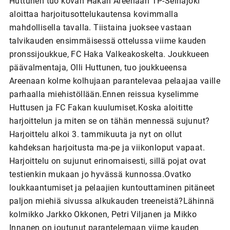
Huttunen tuo kovan Hakan Areenaan TP-Seinäjoki
aloittaa harjoitusottelukautensa kovimmalla
mahdollisella tavalla. Tiistaina juoksee vastaan
talvikauden ensimmäisessä ottelussa viime kauden
pronssijoukkue, FC Haka Valkeakoskelta. Joukkueen
päävalmentaja, Olli Huttunen, tuo joukkueensa
Areenaan kolme kolhujaan parantelevaa pelaajaa vaille
parhaalla miehistöllään.Ennen reissua kyselimme
Huttusen ja FC Fakan kuulumiset.Koska aloititte
harjoittelun ja miten se on tähän mennessä sujunut?
Harjoittelu alkoi 3. tammikuuta ja nyt on ollut
kahdeksan harjoitusta ma-pe ja viikonloput vapaat.
Harjoittelu on sujunut erinomaisesti, sillä pojat ovat
testienkin mukaan jo hyvässä kunnossa.Ovatko
loukkaantumiset ja pelaajien kuntouttaminen pitäneet
paljon miehiä sivussa alkukauden treeneistä?Lähinnä
kolmikko Jarkko Okkonen, Petri Viljanen ja Mikko
Innanen on joutunut parantelemaan viime kauden