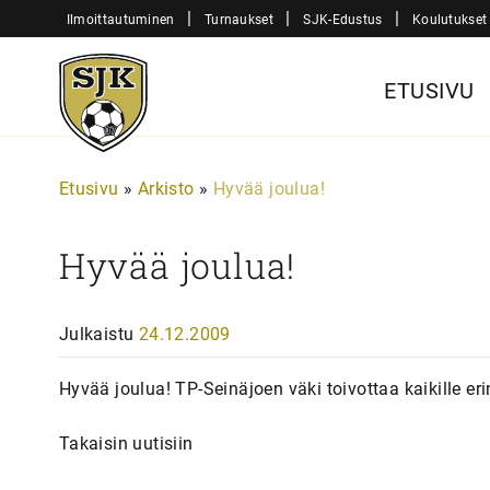
Siirry
|
|
|
Ilmoittautuminen
Turnaukset
SJK-Edustus
Koulutukset
sisältöön
Sjk-
ETUSIVU
Juniorit
Etusivu
»
Arkisto
»
Hyvää joulua!
Hyvää joulua!
Julkaistu
24.12.2009
Hyvää joulua! TP-Seinäjoen väki toivottaa kaikille er
Takaisin uutisiin