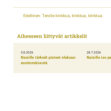
A
Edellinen:
Terolle kinkkua, kinkkua, kinkkua
r
t
Aiheeseen liittyvät artikkelit
i
k
5.8.2026
k
28.7.2026
Naisille tärkeät pisteet elokuun
Naisille iso 
e
ensimmäisestä
l
i
e
n
s
e