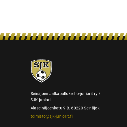
l
a
u
s
SJK-
juniorit
Seinäjoen Jalkapallokerho-juniorit ry /
SJK-juniorit
Alaseinäjoenkatu 9 B, 60220 Seinäjoki
toimisto@sjk-juniorit.fi