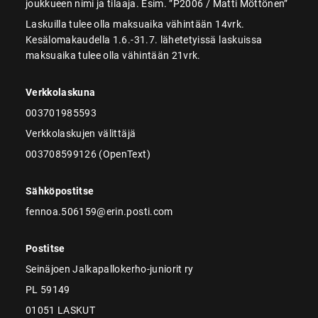
joukkueen nimi ja tilaaja. Esim. ”P2006 / Matti Möttönen”
Laskuilla tulee olla maksuaika vähintään 14vrk.
Kesälomakaudella 1.6.-31.7. lähetetyissä laskuissa
maksuaika tulee olla vähintään 21vrk.
Verkkolaskuna
003701985593
Verkkolaskujen välittäjä
003708599126 (OpenText)
Sähköpostitse
fennoa.506159@erin.posti.com
Postitse
Seinäjoen Jalkapallokerho-juniorit ry
PL 59149
01051 LASKUT