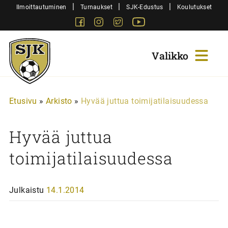
Siirry
|
|
|
Ilmoittautuminen
Turnaukset
SJK-Edustus
Koulutukset
sisältöön
Facebook
Instagram
Twitter
Youtube
Sjk-
Juniorit
Etusivu
»
Arkisto
»
Hyvää juttua toimijatilaisuudessa
Hyvää juttua
toimijatilaisuudessa
Julkaistu
14.1.2014