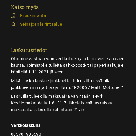
Katso myös
Pruukinranta
Seinäjoen leirintäalue
Laskutustiedot
Otamme vastaan vain verkkolaskuja alla olevien kanavien
kautta. Toimistolle tulleita sähköposti- tai paperilaskuja ei
käsitellä 1.11.2021 jälkeen.
Mikäli lasku koskee joukkuetta, tulee viitteessä olla
joukkueen nimi ja tilaaja. Esim. ”P2006 / Matti Möttönen”
Laskuilla tulee olla maksuaika vähintään 14vrk.
Kesälomakaudella 1.6.-31.7. lähetetyissä laskuissa
maksuaika tulee olla vähintään 21vrk.
Verkkolaskuna
003701985593