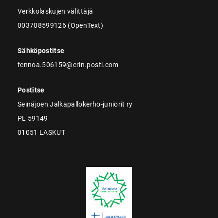
Verkkolaskujen välittäjä
003708599126 (OpenText)
Sähköpostitse
fennoa.506159@erin.posti.com
Postitse
Seinäjoen Jalkapallokerho-juniorit ry
PL 59149
01051 LASKUT