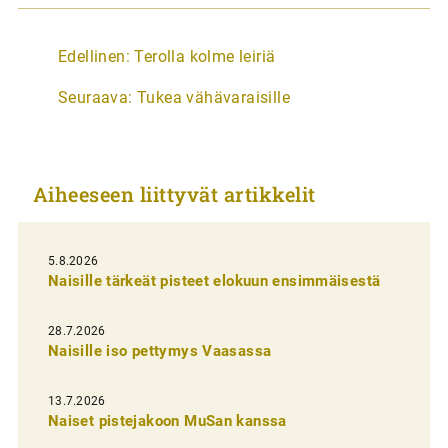
A
Edellinen:
Terolla kolme leiriä
r
Seuraava:
Tukea vähävaraisille
t
i
k
Aiheeseen liittyvät artikkelit
k
e
l
5.8.2026
Naisille tärkeät pisteet elokuun ensimmäisestä
i
e
28.7.2026
n
Naisille iso pettymys Vaasassa
s
13.7.2026
e
Naiset pistejakoon MuSan kanssa
l