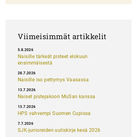
a
u
s
Viimeisimmät artikkelit
5.8.2026
Naisille tärkeät pisteet elokuun
ensimmäisestä
28.7.2026
Naisille iso pettymys Vaasassa
13.7.2026
Naiset pistejakoon MuSan kanssa
13.7.2026
HPS vahvempi Suomen Cupissa
7.7.2026
SJK-junioreiden uutiskirje kesä 2026