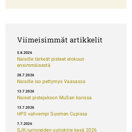
l
a
u
s
Viimeisimmät artikkelit
5.8.2026
Naisille tärkeät pisteet elokuun
ensimmäisestä
28.7.2026
Naisille iso pettymys Vaasassa
13.7.2026
Naiset pistejakoon MuSan kanssa
13.7.2026
HPS vahvempi Suomen Cupissa
7.7.2026
SJK-junioreiden uutiskirje kesä 2026