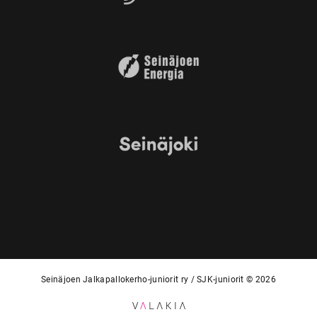
Seinäjoen Jalkapallokerho-juniorit ry / SJK-juniorit © 2026