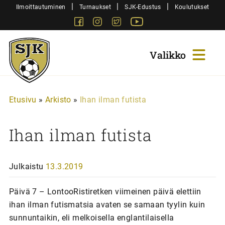
Siirry
|
|
|
Ilmoittautuminen
Turnaukset
SJK-Edustus
Koulutukset
sisältöön
Facebook
Instagram
Twitter
Youtube
Sjk-
Juniorit
Etusivu
»
Arkisto
»
Ihan ilman futista
Ihan ilman futista
Julkaistu
13.3.2019
Päivä 7 – LontooRistiretken viimeinen päivä elettiin
ihan ilman futismatsia avaten se samaan tyylin kuin
sunnuntaikin, eli melkoisella englantilaisella