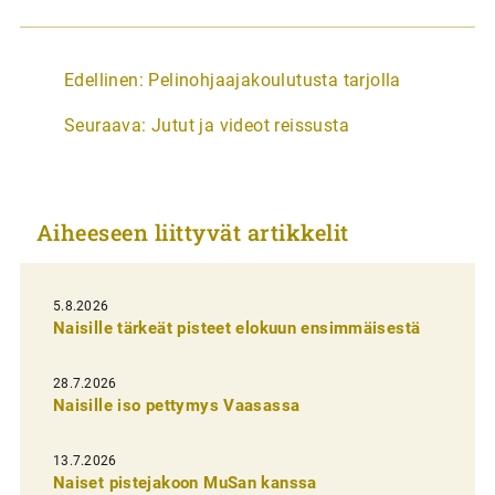
A
Edellinen:
Pelinohjaajakoulutusta tarjolla
r
Seuraava:
Jutut ja videot reissusta
t
i
k
Aiheeseen liittyvät artikkelit
k
e
l
5.8.2026
Naisille tärkeät pisteet elokuun ensimmäisestä
i
e
28.7.2026
n
Naisille iso pettymys Vaasassa
s
13.7.2026
e
Naiset pistejakoon MuSan kanssa