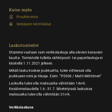
Katso myös
Pruukinranta
Seinäjoen leirintäalue
Laskutustiedot
Otamme vastaan vain verkkolaskuja alla olevien kanavien
kautta. Toimistolle tulleita sähköposti- tai paperilaskuja ei
käsitellä 1.11.2021 jälkeen.
Mikäli lasku koskee joukkuetta, tulee viitteessä olla
joukkueen nimi ja tilaaja. Esim. ”P2006 / Matti Möttönen”
Laskuilla tulee olla maksuaika vähintään 14vrk.
Kesälomakaudella 1.6.-31.7. lähetetyissä laskuissa
maksuaika tulee olla vähintään 21vrk.
Verkkolaskuna