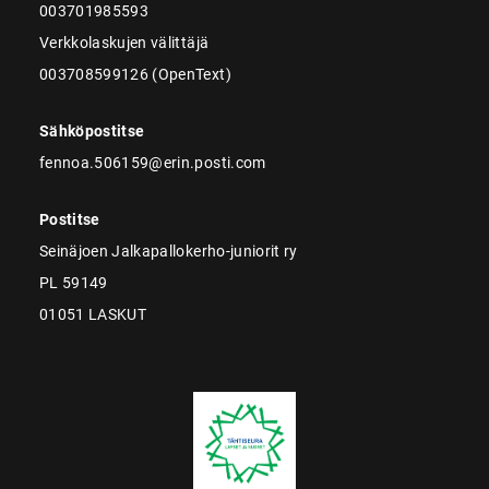
003701985593
Verkkolaskujen välittäjä
003708599126 (OpenText)
Sähköpostitse
fennoa.506159@erin.posti.com
Postitse
Seinäjoen Jalkapallokerho-juniorit ry
PL 59149
01051 LASKUT