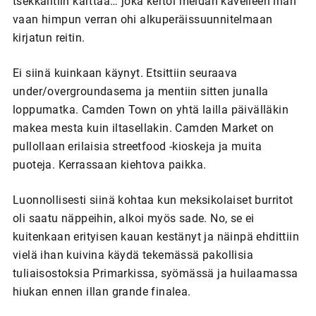
tsekkailtiin karttaa… joka kertoi meidän kävelleen ihan
vaan himpun verran ohi alkuperäissuunnitelmaan
kirjatun reitin.
Ei siinä kuinkaan käynyt. Etsittiin seuraava
under/overgroundasema ja mentiin sitten junalla
loppumatka. Camden Town on yhtä lailla päivälläkin
makea mesta kuin iltasellakin. Camden Market on
pullollaan erilaisia streetfood -kioskeja ja muita
puoteja. Kerrassaan kiehtova paikka.
Luonnollisesti siinä kohtaa kun meksikolaiset burritot
oli saatu näppeihin, alkoi myös sade. No, se ei
kuitenkaan erityisen kauan kestänyt ja näinpä ehdittiin
vielä ihan kuivina käydä tekemässä pakollisia
tuliaisostoksia Primarkissa, syömässä ja huilaamassa
hiukan ennen illan grande finalea.