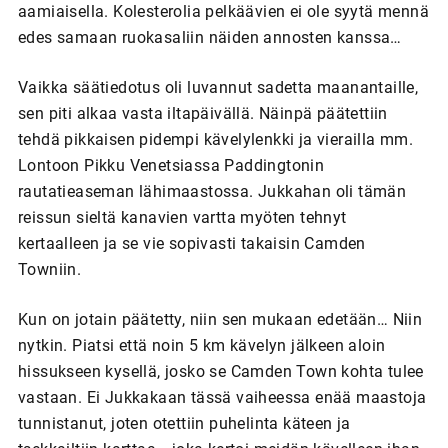
aamiaisella. Kolesterolia pelkäävien ei ole syytä mennä
edes samaan ruokasaliin näiden annosten kanssa…
Vaikka säätiedotus oli luvannut sadetta maanantaille,
sen piti alkaa vasta iltapäivällä. Näinpä päätettiin
tehdä pikkaisen pidempi kävelylenkki ja vierailla mm.
Lontoon Pikku Venetsiassa Paddingtonin
rautatieaseman lähimaastossa. Jukkahan oli tämän
reissun sieltä kanavien vartta myöten tehnyt
kertaalleen ja se vie sopivasti takaisin Camden
Towniin.
Kun on jotain päätetty, niin sen mukaan edetään… Niin
nytkin. Piatsi että noin 5 km kävelyn jälkeen aloin
hissukseen kysellä, josko se Camden Town kohta tulee
vastaan. Ei Jukkakaan tässä vaiheessa enää maastoja
tunnistanut, joten otettiin puhelinta käteen ja