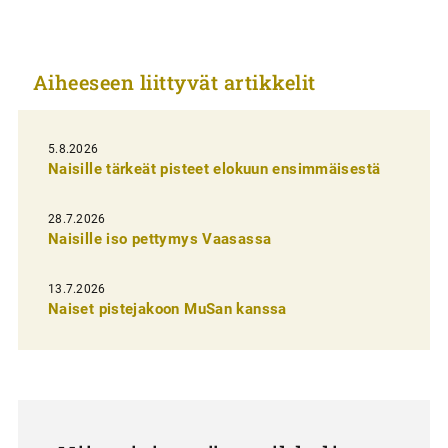
i
k
Aiheeseen liittyvät artikkelit
k
e
l
5.8.2026
Naisille tärkeät pisteet elokuun ensimmäisestä
i
e
28.7.2026
n
Naisille iso pettymys Vaasassa
s
13.7.2026
e
Naiset pistejakoon MuSan kanssa
l
a
u
s