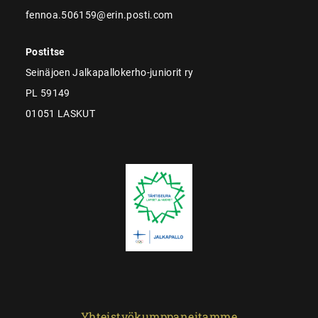
fennoa.506159@erin.posti.com
Postitse
Seinäjoen Jalkapallokerho-juniorit ry
PL 59149
01051 LASKUT
Yhteistyökumppaneitamme