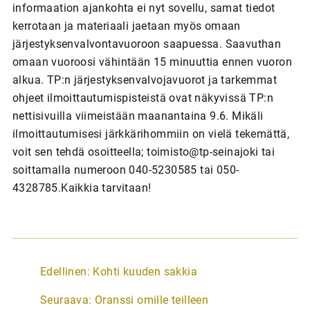
informaation ajankohta ei nyt sovellu, samat tiedot
kerrotaan ja materiaali jaetaan myös omaan
järjestyksenvalvontavuoroon saapuessa. Saavuthan
omaan vuoroosi vähintään 15 minuuttia ennen vuoron
alkua. TP:n järjestyksenvalvojavuorot ja tarkemmat
ohjeet ilmoittautumispisteistä ovat näkyvissä TP:n
nettisivuilla viimeistään maanantaina 9.6. Mikäli
ilmoittautumisesi järkkärihommiin on vielä tekemättä,
voit sen tehdä osoitteella; toimisto@tp-seinajoki tai
soittamalla numeroon 040-5230585 tai 050-
4328785.Kaikkia tarvitaan!
A
Edellinen:
Kohti kuuden sakkia
r
Seuraava:
Oranssi omille teilleen
t