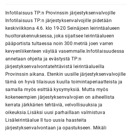
Infotilaisuus TP:n Provinssin järjestyksenvalvojille
Infotilaisuus TP:n järjestyksenvalvojille pidetään
keskiviikkona 4.6. klo 19-20 Seinäjoen leirintäalueen
huoltorakennuksessa, joka sijaitsee leirintäalueen
pääportista tultaessa noin 300 metriä joen varren
kevyenliikenteen väylää vasemmalle.Infotilaisuudessa
annetaan ohjeita ja evästystä TP:n
järjestyksenvalvontatehtävistä leirintäalueilla
Provinssin aikana. Etenkin uusille järjestyksenvalvojille
tämä on hyvä tilaisuus kuulla toimintaperiaatteista ja
samalla myös esittää kysymyksiä. Mutta myös
kokeneempien järjestyksenvalvojien on aiheellista
kerrata järkkärien tehtäviä, velvollisuuksia ja
oikeuksia.Lisäksi uusi parhaillaan valmistuva
Lisäleirintäalue II tuo uusia haasteita
järjestyksenvalvontaan ja opastukseen. Mikäli