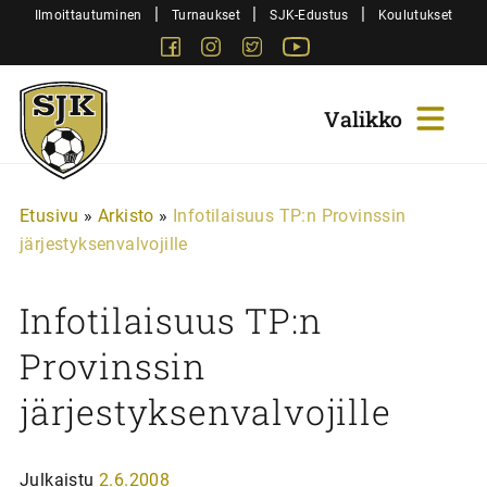
Siirry
|
|
|
Ilmoittautuminen
Turnaukset
SJK-Edustus
Koulutukset
sisältöön
Facebook
Instagram
Twitter
Youtube
Sjk-
Juniorit
Etusivu
»
Arkisto
»
Infotilaisuus TP:n Provinssin
järjestyksenvalvojille
Infotilaisuus TP:n
Provinssin
järjestyksenvalvojille
Julkaistu
2.6.2008