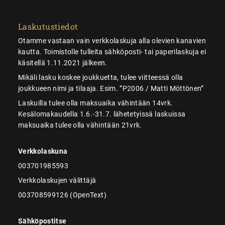
Laskutustiedot
Otamme vastaan vain verkkolaskuja alla olevien kanavien
kautta. Toimistolle tulleita sähköposti- tai paperilaskuja ei
käsitellä 1.11.2021 jälkeen.
Mikäli lasku koskee joukkuetta, tulee viitteessä olla
joukkueen nimi ja tilaaja. Esim. ”P2006 / Matti Möttönen”
Laskuilla tulee olla maksuaika vähintään 14vrk.
Kesälomakaudella 1.6.-31.7. lähetetyissä laskuissa
maksuaika tulee olla vähintään 21vrk.
Verkkolaskuna
003701985593
Verkkolaskujen välittäjä
003708599126 (OpenText)
Sähköpostitse