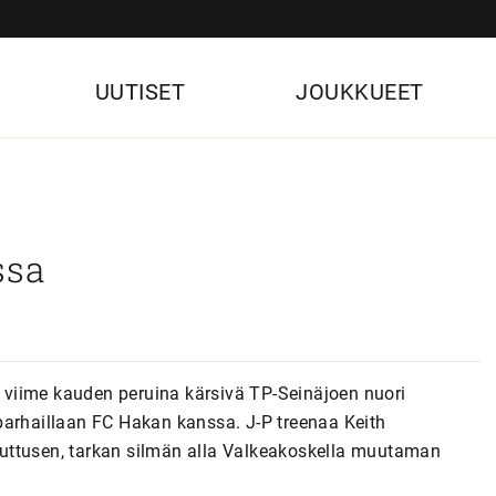
UUTISET
JOUKKUEET
ssa
oa viime kauden peruina kärsivä TP-Seinäjoen nuori
parhaillaan FC Hakan kanssa. J-P treenaa Keith
uttusen, tarkan silmän alla Valkeakoskella muutaman