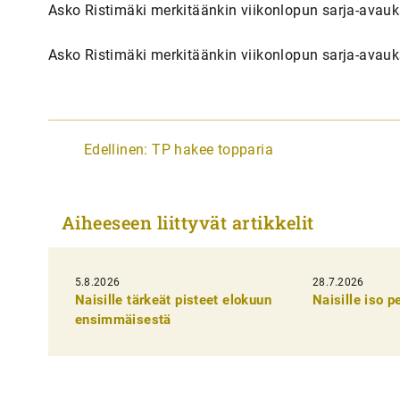
Asko Ristimäki merkitäänkin viikonlopun sarja-avauk
Asko Ristimäki merkitäänkin viikonlopun sarja-avauk
A
Edellinen:
TP hakee topparia
r
t
Aiheeseen liittyvät artikkelit
i
k
5.8.2026
k
28.7.2026
Naisille tärkeät pisteet elokuun
Naisille iso 
e
ensimmäisestä
l
i
e