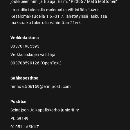
joukkueen nimi ja tilaaja. Esim. ”P2006 / Matti Möttönen”
Laskuilla tulee olla maksuaika vähintään 14vrk.
Kesälomakaudella 1.6.-31.7. lähetetyissä laskuissa
maksuaika tulee olla vähintään 21vrk.
Verkkolaskuna
003701985593
Verkkolaskujen välittäjä
003708599126 (OpenText)
Sähköpostitse
fennoa.506159@erin.posti.com
Postitse
Seinäjoen Jalkapallokerho-juniorit ry
PL 59149
01051 LASKUT