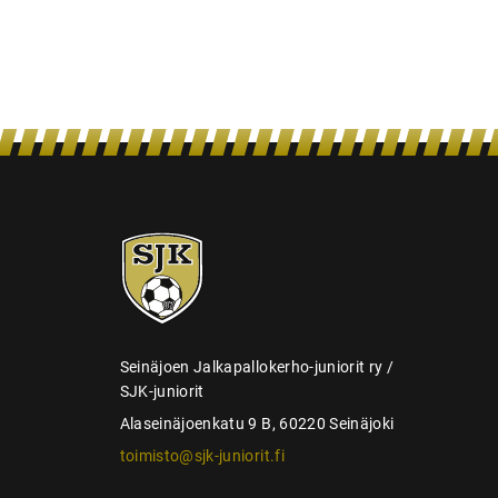
n
s
e
l
a
u
s
SJK-
juniorit
Seinäjoen Jalkapallokerho-juniorit ry /
SJK-juniorit
Alaseinäjoenkatu 9 B, 60220 Seinäjoki
toimisto@sjk-juniorit.fi