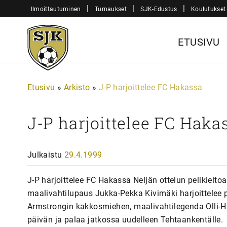
Siirry
|
|
|
Ilmoittautuminen
Turnaukset
SJK-Edustus
Koulutukset
sisältöön
Sjk-
ETUSIVU
Juniorit
Etusivu
»
Arkisto
»
J-P harjoittelee FC Hakassa
J-P harjoittelee FC Haka
Julkaistu
29.4.1999
J-P harjoittelee FC Hakassa Neljän ottelun pelikielt
maalivahtilupaus Jukka-Pekka Kivimäki harjoittelee 
Armstrongin kakkosmiehen, maalivahtilegenda Olli-H
päivän ja palaa jatkossa uudelleen Tehtaankentälle.