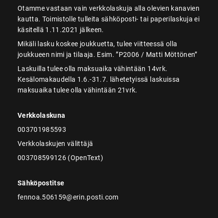
Otamme vastaan vain verkkolaskuja alla olevien kanavien
kautta. Toimistolle tulleita sähköposti- tai paperilaskuja ei
käsitellä 1.11.2021 jälkeen.
Mikäli lasku koskee joukkuetta, tulee viitteessä olla
joukkueen nimi ja tilaaja. Esim. ”P2006 / Matti Möttönen”
Laskuilla tulee olla maksuaika vähintään 14vrk.
Kesälomakaudella 1.6.-31.7. lähetetyissä laskuissa
maksuaika tulee olla vähintään 21vrk.
Verkkolaskuna
003701985593
Verkkolaskujen välittäjä
003708599126 (OpenText)
Sähköpostitse
fennoa.506159@erin.posti.com