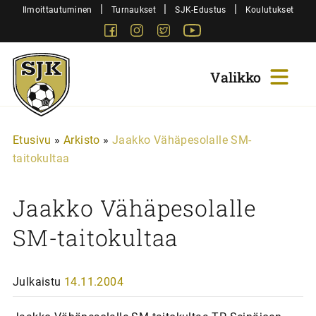
Siirry
|
|
|
Ilmoittautuminen
Turnaukset
SJK-Edustus
Koulutukset
sisältöön
Facebook
Instagram
Twitter
Youtube
Sjk-
Juniorit
Etusivu
»
Arkisto
»
Jaakko Vähäpesolalle SM-
taitokultaa
Jaakko Vähäpesolalle
SM-taitokultaa
Julkaistu
14.11.2004