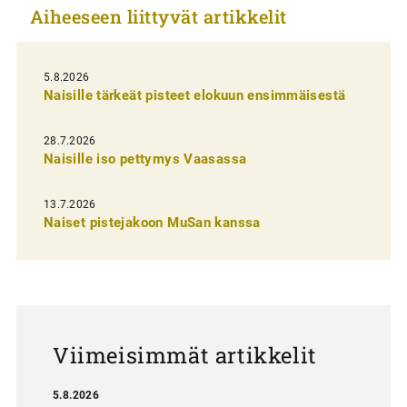
Aiheeseen liittyvät artikkelit
e
l
i
5.8.2026
Naisille tärkeät pisteet elokuun ensimmäisestä
e
n
28.7.2026
Naisille iso pettymys Vaasassa
s
e
13.7.2026
l
Naiset pistejakoon MuSan kanssa
a
u
s
Viimeisimmät artikkelit
5.8.2026