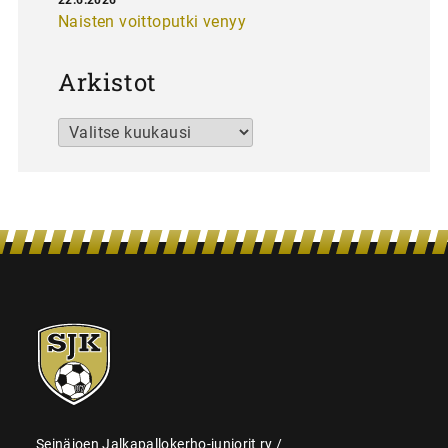
Naisten voittoputki venyy
Arkistot
Arkistot
SJK-
juniorit
Seinäjoen Jalkapallokerho-juniorit ry /