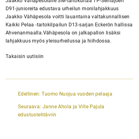
Jaakko Vähäpesolalle SM-taitokultaa TP-Seinäjoen
D91-junioreita edustava urheilun monilahjakkuus
Jaakko Vähäpesola voitti lauantaina valtakunnallisen
Kaikki Pelaa -taitokilpailun D13-sarjan Eckerön hallissa
Ahvenanmaalla.Vähäpesola on jalkapallon lisäksi
lahjakkuus myös yleisurheilussa ja hiihdossa.
Takaisin uutisiin
A
Edellinen:
Tuomo Nuojua vuoden pelaaja
r
Seuraava:
Janne Ahola ja Ville Pajula
t
edustustehtäviin
i
k
k