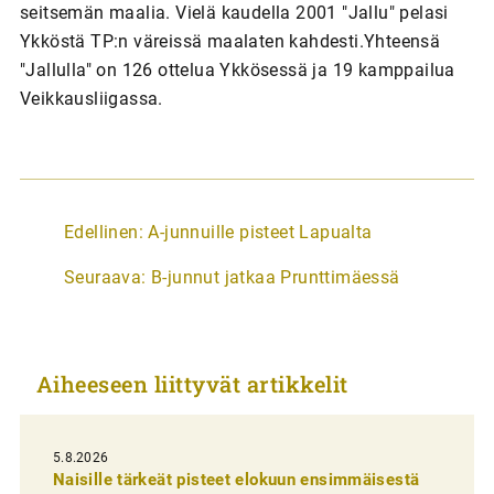
seitsemän maalia. Vielä kaudella 2001 "Jallu" pelasi
Ykköstä TP:n väreissä maalaten kahdesti.Yhteensä
"Jallulla" on 126 ottelua Ykkösessä ja 19 kamppailua
Veikkausliigassa.
A
Edellinen:
A-junnuille pisteet Lapualta
r
Seuraava:
B-junnut jatkaa Prunttimäessä
t
i
k
Aiheeseen liittyvät artikkelit
k
e
l
5.8.2026
Naisille tärkeät pisteet elokuun ensimmäisestä
i