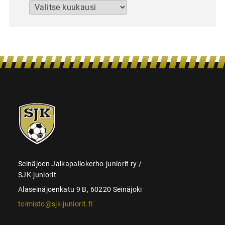
Arkistot
SJK-
juniorit
Seinäjoen Jalkapallokerho-juniorit ry /
SJK-juniorit
Alaseinäjoenkatu 9 B, 60220 Seinäjoki
toimisto@sjk-juniorit.fi