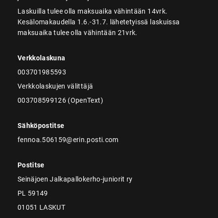
Laskuilla tulee olla maksuaika vähintään 14vrk.
Kesälomakaudella 1.6.-31.7. lähetetyissä laskuissa
maksuaika tulee olla vähintään 21vrk.
Verkkolaskuna
003701985593
Verkkolaskujen välittäjä
003708599126 (OpenText)
Sähköpostitse
fennoa.506159@erin.posti.com
Postitse
Seinäjoen Jalkapallokerho-juniorit ry
PL 59149
01051 LASKUT