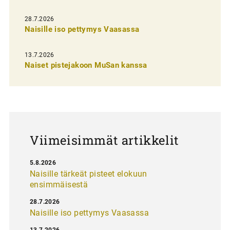
e
28.7.2026
n
Naisille iso pettymys Vaasassa
s
13.7.2026
e
Naiset pistejakoon MuSan kanssa
l
a
u
s
Viimeisimmät artikkelit
5.8.2026
Naisille tärkeät pisteet elokuun
ensimmäisestä
28.7.2026
Naisille iso pettymys Vaasassa
13.7.2026