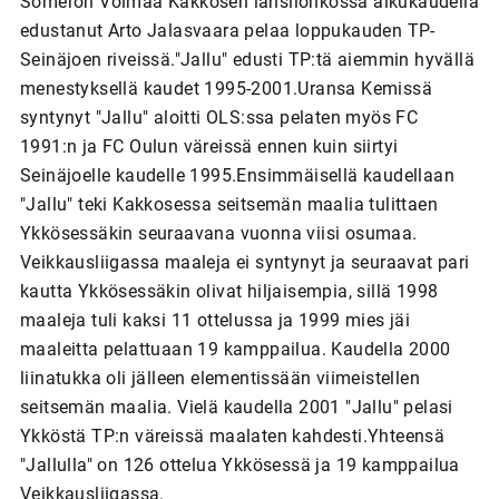
Someron Voimaa Kakkosen länsilohkossa alkukaudella
edustanut Arto Jalasvaara pelaa loppukauden TP-
Seinäjoen riveissä."Jallu" edusti TP:tä aiemmin hyvällä
menestyksellä kaudet 1995-2001.Uransa Kemissä
syntynyt "Jallu" aloitti OLS:ssa pelaten myös FC
1991:n ja FC Oulun väreissä ennen kuin siirtyi
Seinäjoelle kaudelle 1995.Ensimmäisellä kaudellaan
"Jallu" teki Kakkosessa seitsemän maalia tulittaen
Ykkösessäkin seuraavana vuonna viisi osumaa.
Veikkausliigassa maaleja ei syntynyt ja seuraavat pari
kautta Ykkösessäkin olivat hiljaisempia, sillä 1998
maaleja tuli kaksi 11 ottelussa ja 1999 mies jäi
maaleitta pelattuaan 19 kamppailua. Kaudella 2000
liinatukka oli jälleen elementissään viimeistellen
seitsemän maalia. Vielä kaudella 2001 "Jallu" pelasi
Ykköstä TP:n väreissä maalaten kahdesti.Yhteensä
"Jallulla" on 126 ottelua Ykkösessä ja 19 kamppailua
Veikkausliigassa.