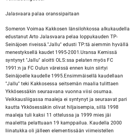
Jalasvaara palaa oranssipaitaan
Someron Voimaa Kakkosen länsilohkossa alkukaudella
edustanut Arto Jalasvaara pelaa loppukauden TP-
Seinäjoen riveissä."Jallu" edusti TP:tä aiemmin hyvällä
menestyksellä kaudet 1995-2001.Uransa Kemissä
syntynyt "Jallu" aloitti OLS:ssa pelaten myös FC
1991:n ja FC Oulun väreissä ennen kuin siirtyi
Seinäjoelle kaudelle 1995.Ensimmäisellä kaudellaan
"Jallu" teki Kakkosessa seitsemän maalia tulittaen
Ykkösessäkin seuraavana vuonna viisi osumaa.
Veikkausliigassa maaleja ei syntynyt ja seuraavat pari
kautta Ykkösessäkin olivat hiljaisempia, sillä 1998
maaleja tuli kaksi 11 ottelussa ja 1999 mies jäi
maaleitta pelattuaan 19 kamppailua. Kaudella 2000
liinatukka oli jälleen elementissään viimeistellen