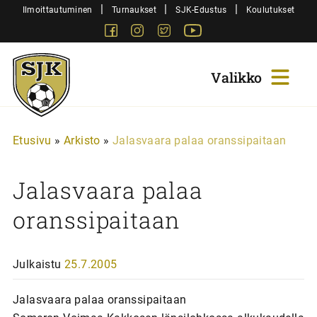
Siirry
|
|
|
Ilmoittautuminen
Turnaukset
SJK-Edustus
Koulutukset
sisältöön
Facebook
Instagram
Twitter
Youtube
Sjk-
Juniorit
Etusivu
»
Arkisto
»
Jalasvaara palaa oranssipaitaan
Jalasvaara palaa
oranssipaitaan
Julkaistu
25.7.2005
Jalasvaara palaa oranssipaitaan