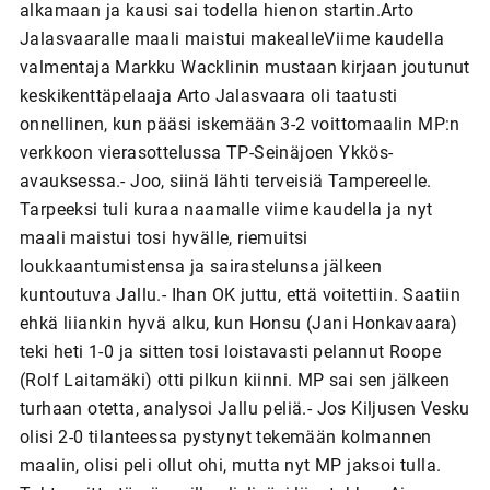
alkamaan ja kausi sai todella hienon startin.Arto
Jalasvaaralle maali maistui makealleViime kaudella
valmentaja Markku Wacklinin mustaan kirjaan joutunut
keskikenttäpelaaja Arto Jalasvaara oli taatusti
onnellinen, kun pääsi iskemään 3-2 voittomaalin MP:n
verkkoon vierasottelussa TP-Seinäjoen Ykkös-
avauksessa.- Joo, siinä lähti terveisiä Tampereelle.
Tarpeeksi tuli kuraa naamalle viime kaudella ja nyt
maali maistui tosi hyvälle, riemuitsi
loukkaantumistensa ja sairastelunsa jälkeen
kuntoutuva Jallu.- Ihan OK juttu, että voitettiin. Saatiin
ehkä liiankin hyvä alku, kun Honsu (Jani Honkavaara)
teki heti 1-0 ja sitten tosi loistavasti pelannut Roope
(Rolf Laitamäki) otti pilkun kiinni. MP sai sen jälkeen
turhaan otetta, analysoi Jallu peliä.- Jos Kiljusen Vesku
olisi 2-0 tilanteessa pystynyt tekemään kolmannen
maalin, olisi peli ollut ohi, mutta nyt MP jaksoi tulla.