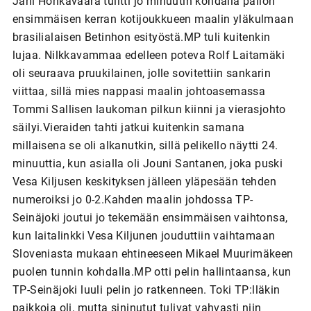
Jani Honkavaara tulitti jo minuutin kohdalla pallon
ensimmäisen kerran kotijoukkueen maalin yläkulmaan
brasilialaisen Betinhon esityöstä.MP tuli kuitenkin
lujaa. Nilkkavammaa edelleen poteva Rolf Laitamäki
oli seuraava pruukilainen, jolle sovitettiin sankarin
viittaa, sillä mies nappasi maalin johtoasemassa
Tommi Sallisen laukoman pilkun kiinni ja vierasjohto
säilyi.Vieraiden tahti jatkui kuitenkin samana
millaisena se oli alkanutkin, sillä pelikello näytti 24.
minuuttia, kun asialla oli Jouni Santanen, joka puski
Vesa Kiljusen keskityksen jälleen yläpesään tehden
numeroiksi jo 0-2.Kahden maalin johdossa TP-
Seinäjoki joutui jo tekemään ensimmäisen vaihtonsa,
kun laitalinkki Vesa Kiljunen jouduttiin vaihtamaan
Sloveniasta mukaan ehtineeseen Mikael Muurimäkeen
puolen tunnin kohdalla.MP otti pelin hallintaansa, kun
TP-Seinäjoki luuli pelin jo ratkenneen. Toki TP:lläkin
paikkoja oli, mutta sininutut tulivat vahvasti niin