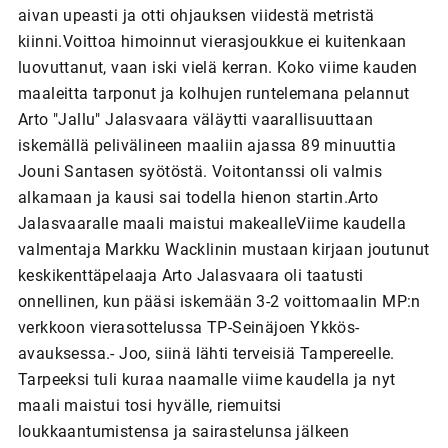
aivan upeasti ja otti ohjauksen viidestä metristä
kiinni.Voittoa himoinnut vierasjoukkue ei kuitenkaan
luovuttanut, vaan iski vielä kerran. Koko viime kauden
maaleitta tarponut ja kolhujen runtelemana pelannut
Arto "Jallu" Jalasvaara väläytti vaarallisuuttaan
iskemällä pelivälineen maaliin ajassa 89 minuuttia
Jouni Santasen syötöstä. Voitontanssi oli valmis
alkamaan ja kausi sai todella hienon startin.Arto
Jalasvaaralle maali maistui makealleViime kaudella
valmentaja Markku Wacklinin mustaan kirjaan joutunut
keskikenttäpelaaja Arto Jalasvaara oli taatusti
onnellinen, kun pääsi iskemään 3-2 voittomaalin MP:n
verkkoon vierasottelussa TP-Seinäjoen Ykkös-
avauksessa.- Joo, siinä lähti terveisiä Tampereelle.
Tarpeeksi tuli kuraa naamalle viime kaudella ja nyt
maali maistui tosi hyvälle, riemuitsi
loukkaantumistensa ja sairastelunsa jälkeen