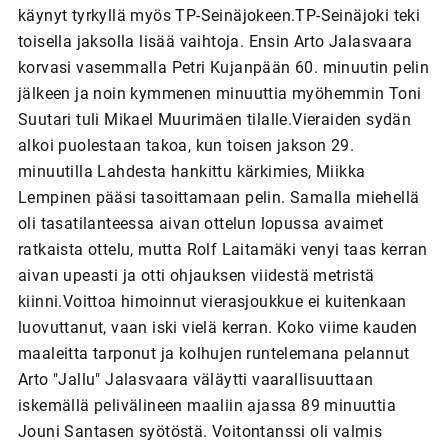
käynyt tyrkyllä myös TP-Seinäjokeen.TP-Seinäjoki teki
toisella jaksolla lisää vaihtoja. Ensin Arto Jalasvaara
korvasi vasemmalla Petri Kujanpään 60. minuutin pelin
jälkeen ja noin kymmenen minuuttia myöhemmin Toni
Suutari tuli Mikael Muurimäen tilalle.Vieraiden sydän
alkoi puolestaan takoa, kun toisen jakson 29.
minuutilla Lahdesta hankittu kärkimies, Miikka
Lempinen pääsi tasoittamaan pelin. Samalla miehellä
oli tasatilanteessa aivan ottelun lopussa avaimet
ratkaista ottelu, mutta Rolf Laitamäki venyi taas kerran
aivan upeasti ja otti ohjauksen viidestä metristä
kiinni.Voittoa himoinnut vierasjoukkue ei kuitenkaan
luovuttanut, vaan iski vielä kerran. Koko viime kauden
maaleitta tarponut ja kolhujen runtelemana pelannut
Arto "Jallu" Jalasvaara väläytti vaarallisuuttaan
iskemällä pelivälineen maaliin ajassa 89 minuuttia
Jouni Santasen syötöstä. Voitontanssi oli valmis