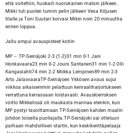
että voitettiin, huokaili nuorukainen matsin jälkeen.
Mikki tuli puolen tunnin pelin jälkeen Vesa Kiljusen
tilalle ja Toni Suutari korvasi Mikin noin 20 minuuttia
ennen loppua.
Jallu ampui avauspisteet kotiin
MP – TP-Seinäjoki 2-3 (1-2)01 min 0-1 Jani
Honkavaara23 min 0-2 Jouni Santanen31 min 1-2 Olli
Kangaslahti74 min 2-2 Miikka Lempinen89 min 2-3
Arto JalasvaaraTP-Seinäjoen Ykkösen avaus sujui
viikkoa aikaisemmin pelattuun kenraaliharjoitukseen
verrattuna kerrassaan loistavasti. Avauskierroksen
voitto Mikkelissä oli maukasta mannaa etenkin, kun
MP pystyi tasoittamaan TP-Seinäjoen kahden maalin
johdon toisella puoliajalla.TP-Seinäjoki sai otteluun
parhaan mahdollisen startin, kun keskikenttäpelaaja