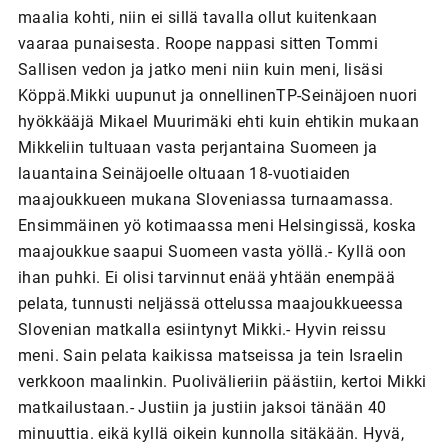
maalia kohti, niin ei sillä tavalla ollut kuitenkaan
vaaraa punaisesta. Roope nappasi sitten Tommi
Sallisen vedon ja jatko meni niin kuin meni, lisäsi
Köppä.Mikki uupunut ja onnellinenTP-Seinäjoen nuori
hyökkääjä Mikael Muurimäki ehti kuin ehtikin mukaan
Mikkeliin tultuaan vasta perjantaina Suomeen ja
lauantaina Seinäjoelle oltuaan 18-vuotiaiden
maajoukkueen mukana Sloveniassa turnaamassa.
Ensimmäinen yö kotimaassa meni Helsingissä, koska
maajoukkue saapui Suomeen vasta yöllä.- Kyllä oon
ihan puhki. Ei olisi tarvinnut enää yhtään enempää
pelata, tunnusti neljässä ottelussa maajoukkueessa
Slovenian matkalla esiintynyt Mikki.- Hyvin reissu
meni. Sain pelata kaikissa matseissa ja tein Israelin
verkkoon maalinkin. Puolivälieriin päästiin, kertoi Mikki
matkailustaan.- Justiin ja justiin jaksoi tänään 40
minuuttia. eikä kyllä oikein kunnolla sitäkään. Hyvä,