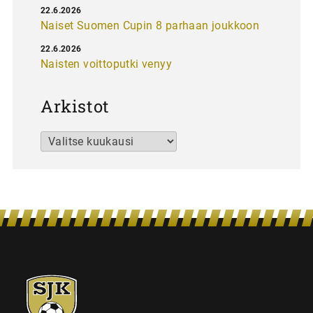
22.6.2026
Naiset Suomen Cupin 8 parhaan joukkoon
22.6.2026
Naisten voittoputki venyy
Arkistot
Arkistot
SJK-
juniorit