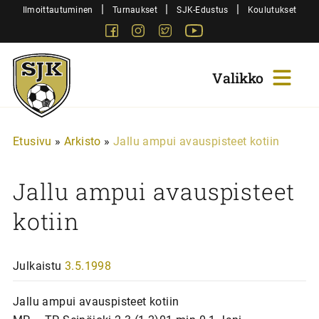
Siirry
|
|
|
Ilmoittautuminen
Turnaukset
SJK-Edustus
Koulutukset
sisältöön
Facebook
Instagram
Twitter
Youtube
Sjk-
Juniorit
Etusivu
»
Arkisto
»
Jallu ampui avauspisteet kotiin
Jallu ampui avauspisteet
kotiin
Julkaistu
3.5.1998
Jallu ampui avauspisteet kotiin