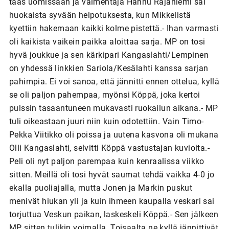
taas uomissaan ja valmentaja Hannu Rajaniemi sai
huokaista syvään helpotuksesta, kun Mikkelistä
kyettiin hakemaan kaikki kolme pistettä.- Ihan varmasti
oli kaikista vaikein paikka aloittaa sarja. MP on tosi
hyvä joukkue ja sen kärkipari Kangaslahti/Lempinen
on yhdessä linkkien Sariola/Kesälahti kanssa sarjan
pahimpia. Ei voi sanoa, että jännitti ennen ottelua, kyllä
se oli paljon pahempaa, myönsi Köppä, joka kertoi
pulssin tasaantuneen mukavasti ruokailun aikana.- MP
tuli oikeastaan juuri niin kuin odotettiin. Vain Timo-
Pekka Viitikko oli poissa ja uutena kasvona oli mukana
Olli Kangaslahti, selvitti Köppä vastustajan kuvioita.-
Peli oli nyt paljon parempaa kuin kenraalissa viikko
sitten. Meillä oli tosi hyvät saumat tehdä vaikka 4-0 jo
ekalla puoliajalla, mutta Jonen ja Markin puskut
menivät hiukan yli ja kuin ihmeen kaupalla veskari sai
torjuttua Veskun paikan, laskeskeli Köppä.- Sen jälkeen
MP sitten tulikin voimalla. Toisaalta ne kyllä jännittivät