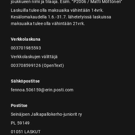
joukkueen nimi ja tilaaja. Esim. ”P2006 / Matti Möttönen”
Laskuilla tulee olla maksuaika vähintään 14vrk.
Kesälomakaudella 1.6.-31.7. lähetetyissä laskuissa
maksuaika tulee olla vähintään 21vrk.
Verkkolaskuna
003701985593
Verkkolaskujen välittäjä
003708599126 (OpenText)
Sähköpostitse
fennoa.506159@erin.posti.com
Postitse
Seinäjoen Jalkapallokerho-juniorit ry
PL 59149
01051 LASKUT