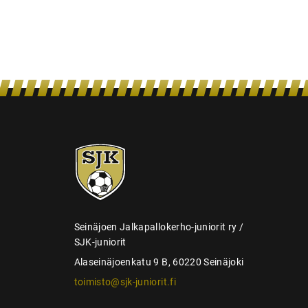
s
SJK-
juniorit
Seinäjoen Jalkapallokerho-juniorit ry /
SJK-juniorit
Alaseinäjoenkatu 9 B, 60220 Seinäjoki
toimisto@sjk-juniorit.fi