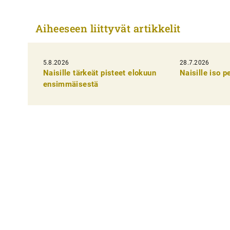
r
t
Aiheeseen liittyvät artikkelit
i
k
5.8.2026
k
28.7.2026
Naisille tärkeät pisteet elokuun
Naisille iso 
e
ensimmäisestä
l
i
e
n
s
e
l
a
u