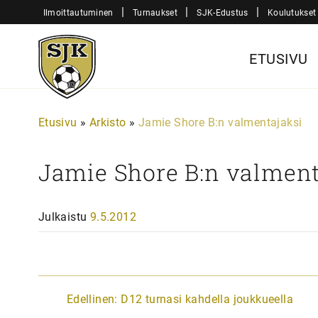
Siirry
|
|
|
Ilmoittautuminen
Turnaukset
SJK-Edustus
Koulutukset
sisältöön
Sjk-
ETUSIVU
Juniorit
Etusivu
»
Arkisto
»
Jamie Shore B:n valmentajaksi
Jamie Shore B:n valment
Julkaistu
9.5.2012
A
Edellinen:
D12 turnasi kahdella joukkueella