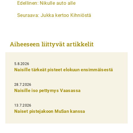
Edellinen:
Nikulle auto alle
r
Seuraava:
Jukka kertoo Kihniöstä
t
i
k
Aiheeseen liittyvät artikkelit
k
e
l
5.8.2026
Naisille tärkeät pisteet elokuun ensimmäisestä
i
e
28.7.2026
n
Naisille iso pettymys Vaasassa
s
13.7.2026
e
Naiset pistejakoon MuSan kanssa
l
a