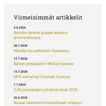
u
s
Viimeisimmät artikkelit
5.8.2026
Naisille tärkeät pisteet elokuun
ensimmäisestä
28.7.2026
Naisille iso pettymys Vaasassa
13.7.2026
Naiset pistejakoon MuSan kanssa
13.7.2026
HPS vahvempi Suomen Cupissa
7.7.2026
SJK-junioreiden uutiskirje kesä 2026
30.6.2026
Naiset valmiina historialliseen otteluun