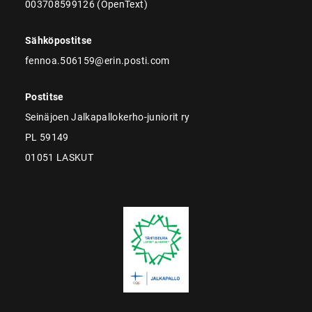
003708599126 (OpenText)
Sähköpostitse
fennoa.506159@erin.posti.com
Postitse
Seinäjoen Jalkapallokerho-juniorit ry
PL 59149
01051 LASKUT