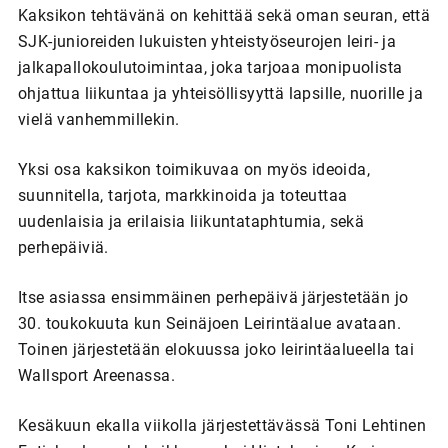
Kaksikon tehtävänä on kehittää sekä oman seuran, että
SJK-junioreiden lukuisten yhteistyöseurojen leiri- ja
jalkapallokoulutoimintaa, joka tarjoaa monipuolista
ohjattua liikuntaa ja yhteisöllisyyttä lapsille, nuorille ja
vielä vanhemmillekin.
Yksi osa kaksikon toimikuvaa on myös ideoida,
suunnitella, tarjota, markkinoida ja toteuttaa
uudenlaisia ja erilaisia liikuntataphtumia, sekä
perhepäiviä.
Itse asiassa ensimmäinen perhepäivä järjestetään jo
30. toukokuuta kun Seinäjoen Leirintäalue avataan.
Toinen järjestetään elokuussa joko leirintäalueella tai
Wallsport Areenassa.
Kesäkuun ekalla viikolla järjestettävässä Toni Lehtinen