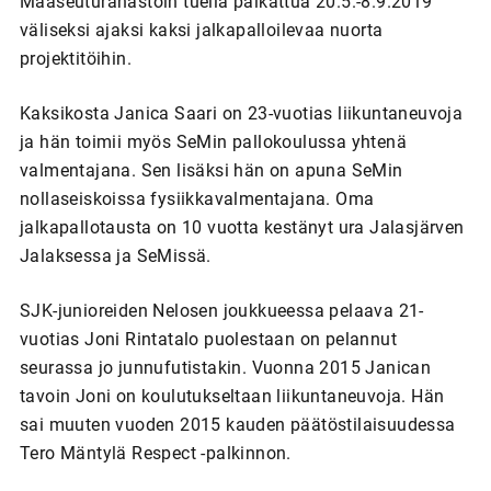
Maaseuturahastoin tuella palkattua 20.5.-8.9.2019
väliseksi ajaksi kaksi jalkapalloilevaa nuorta
projektitöihin.
Kaksikosta Janica Saari on 23-vuotias liikuntaneuvoja
ja hän toimii myös SeMin pallokoulussa yhtenä
valmentajana. Sen lisäksi hän on apuna SeMin
nollaseiskoissa fysiikkavalmentajana. Oma
jalkapallotausta on 10 vuotta kestänyt ura Jalasjärven
Jalaksessa ja SeMissä.
SJK-junioreiden Nelosen joukkueessa pelaava 21-
vuotias Joni Rintatalo puolestaan on pelannut
seurassa jo junnufutistakin. Vuonna 2015 Janican
tavoin Joni on koulutukseltaan liikuntaneuvoja. Hän
sai muuten vuoden 2015 kauden päätöstilaisuudessa
Tero Mäntylä Respect -palkinnon.