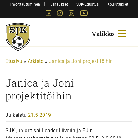
Siirry
|
|
|
Ilmoittautuminen
Turnaukset
SJK-Edustus
Koulutukset
sisältöön
Facebook
Instagram
Twitter
Youtube
Sjk-
Juniorit
Etusivu
»
Arkisto
»
Janica ja Joni projektitöihin
Janica ja Joni
projektitöihin
Julkaistu
21.5.2019
SJK-juniorit sai Leader Liiverin ja EU:n