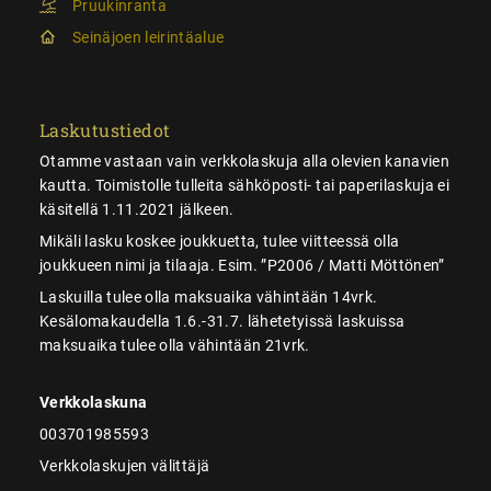
Pruukinranta
Seinäjoen leirintäalue
Laskutustiedot
Otamme vastaan vain verkkolaskuja alla olevien kanavien
kautta. Toimistolle tulleita sähköposti- tai paperilaskuja ei
käsitellä 1.11.2021 jälkeen.
Mikäli lasku koskee joukkuetta, tulee viitteessä olla
joukkueen nimi ja tilaaja. Esim. ”P2006 / Matti Möttönen”
Laskuilla tulee olla maksuaika vähintään 14vrk.
Kesälomakaudella 1.6.-31.7. lähetetyissä laskuissa
maksuaika tulee olla vähintään 21vrk.
Verkkolaskuna
003701985593
Verkkolaskujen välittäjä