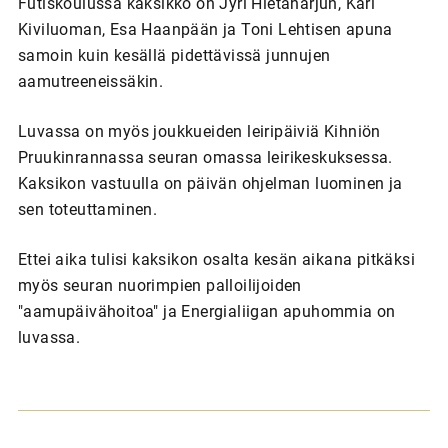
Futiskoulussa kaksikko on Jyri Hietaharjun, Kari
Kiviluoman, Esa Haanpään ja Toni Lehtisen apuna
samoin kuin kesällä pidettävissä junnujen
aamutreeneissäkin.
Luvassa on myös joukkueiden leiripäiviä Kihniön
Pruukinrannassa seuran omassa leirikeskuksessa.
Kaksikon vastuulla on päivän ohjelman luominen ja
sen toteuttaminen.
Ettei aika tulisi kaksikon osalta kesän aikana pitkäksi
myös seuran nuorimpien palloilijoiden
"aamupäivähoitoa" ja Energialiigan apuhommia on
luvassa.
A