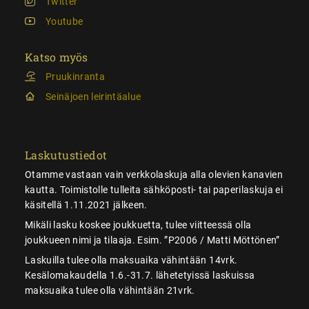
Twitter
Youtube
Katso myös
Pruukinranta
Seinäjoen leirintäalue
Laskutustiedot
Otamme vastaan vain verkkolaskuja alla olevien kanavien
kautta. Toimistolle tulleita sähköposti- tai paperilaskuja ei
käsitellä 1.11.2021 jälkeen.
Mikäli lasku koskee joukkuetta, tulee viitteessä olla
joukkueen nimi ja tilaaja. Esim. ”P2006 / Matti Möttönen”
Laskuilla tulee olla maksuaika vähintään 14vrk.
Kesälomakaudella 1.6.-31.7. lähetetyissä laskuissa
maksuaika tulee olla vähintään 21vrk.