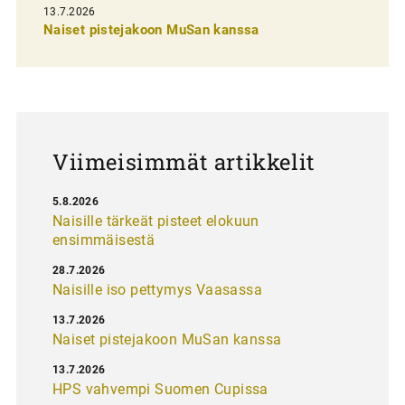
e
13.7.2026
l
Naiset pistejakoon MuSan kanssa
a
u
s
Viimeisimmät artikkelit
5.8.2026
Naisille tärkeät pisteet elokuun
ensimmäisestä
28.7.2026
Naisille iso pettymys Vaasassa
13.7.2026
Naiset pistejakoon MuSan kanssa
13.7.2026
HPS vahvempi Suomen Cupissa