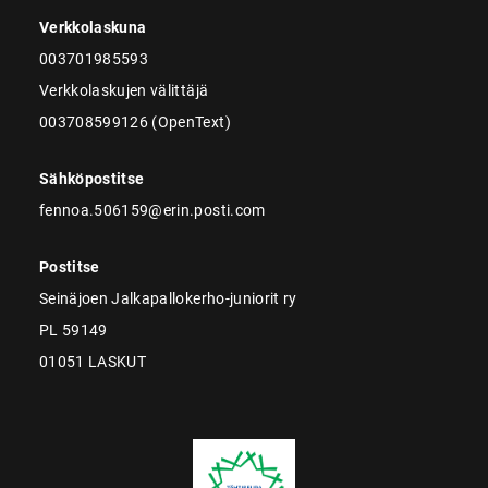
Verkkolaskuna
003701985593
Verkkolaskujen välittäjä
003708599126 (OpenText)
Sähköpostitse
fennoa.506159@erin.posti.com
Postitse
Seinäjoen Jalkapallokerho-juniorit ry
PL 59149
01051 LASKUT