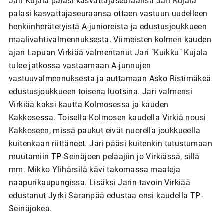
Jari Kujala palasi kasvattajaseuraansa Jari Kujala
palasi kasvattajaseuraansa ottaen vastuun uudelleen
henkiinherätetyistä A-junioreista ja edustusjoukkueen
maalivahtivalmennuksesta. Viimeisten kolmen kauden
ajan Lapuan Virkiää valmentanut Jari "Kuikku" Kujala
tulee jatkossa vastaamaan A-junnujen
vastuuvalmennuksesta ja auttamaan Asko Ristimäkeä
edustusjoukkueen toisena luotsina. Jari valmensi
Virkiää kaksi kautta Kolmosessa ja kauden
Kakkosessa. Toisella Kolmosen kaudella Virkiä nousi
Kakkoseen, missä paukut eivät nuorella joukkueella
kuitenkaan riittäneet. Jari pääsi kuitenkin tutustumaan
muutamiin TP-Seinäjoen pelaajiin jo Virkiässä, sillä
mm. Mikko Ylihärsilä kävi takomassa maaleja
naapurikaupungissa. Lisäksi Jarin tavoin Virkiää
edustanut Jyrki Saranpää edustaa ensi kaudella TP-
Seinäjokea.