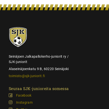
SJK-
juniorit
Seinäjoen Jalkapallokerho-juniorit ry /
SJK-juniorit
Alaseinäjoenkatu 9 B, 60220 Seinäjoki
toimisto@sjk-juniorit.fi
Seuraa SJK-junioreita somessa
Facebook
Instagram