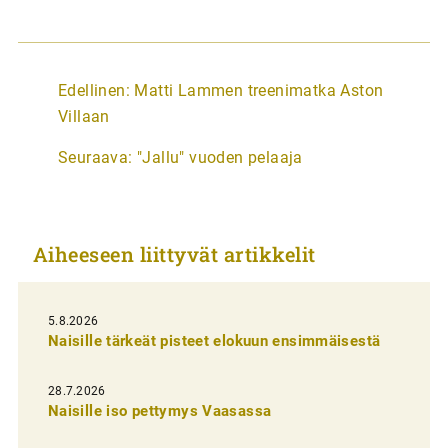
A
Edellinen:
Matti Lammen treenimatka Aston
r
Villaan
t
Seuraava:
"Jallu" vuoden pelaaja
i
k
k
Aiheeseen liittyvät artikkelit
e
l
i
5.8.2026
Naisille tärkeät pisteet elokuun ensimmäisestä
e
n
28.7.2026
Naisille iso pettymys Vaasassa
s