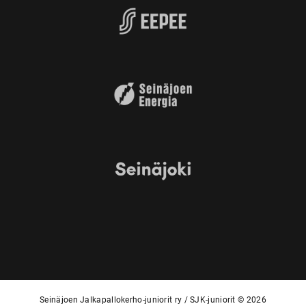
Seinäjoen Jalkapallokerho-juniorit ry / SJK-juniorit © 2026