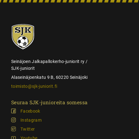
SJK-
juniorit
Seinäjoen Jalkapallokerho-juniorit ry /
SJK-juniorit
Alaseinäjoenkatu 9 B, 60220 Seinäjoki
toimisto@sjk-juniorit.fi
Seuraa SJK-junioreita somessa
Facebook
Instagram
Twitter
Youtube