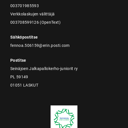
003701985593
Verkkolaskujen välittäjä
003708599126 (OpenText)
Sähköpostitse
fennoa.506159@erin.posti.com
Postitse
Seinäjoen Jalkapallokerho-juniorit ry
PL 59149
01051 LASKUT