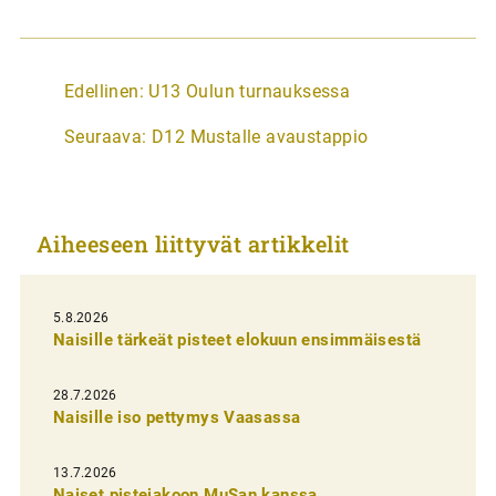
A
Edellinen:
U13 Oulun turnauksessa
r
Seuraava:
D12 Mustalle avaustappio
t
i
k
Aiheeseen liittyvät artikkelit
k
e
l
5.8.2026
Naisille tärkeät pisteet elokuun ensimmäisestä
i
e
28.7.2026
n
Naisille iso pettymys Vaasassa
s
13.7.2026
e
Naiset pistejakoon MuSan kanssa