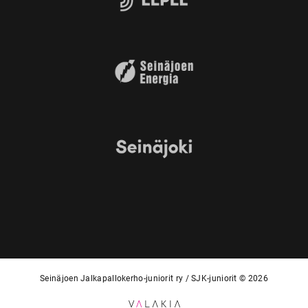
Seinäjoen Jalkapallokerho-juniorit ry / SJK-juniorit © 2026