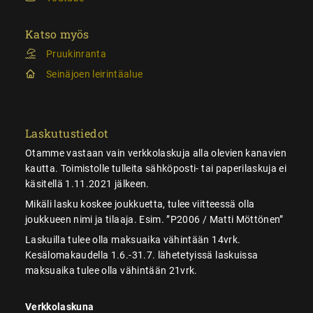
Katso myös
Pruukinranta
Seinäjoen leirintäalue
Laskutustiedot
Otamme vastaan vain verkkolaskuja alla olevien kanavien
kautta. Toimistolle tulleita sähköposti- tai paperilaskuja ei
käsitellä 1.11.2021 jälkeen.
Mikäli lasku koskee joukkuetta, tulee viitteessä olla
joukkueen nimi ja tilaaja. Esim. ”P2006 / Matti Möttönen”
Laskuilla tulee olla maksuaika vähintään 14vrk.
Kesälomakaudella 1.6.-31.7. lähetetyissä laskuissa
maksuaika tulee olla vähintään 21vrk.
Verkkolaskuna