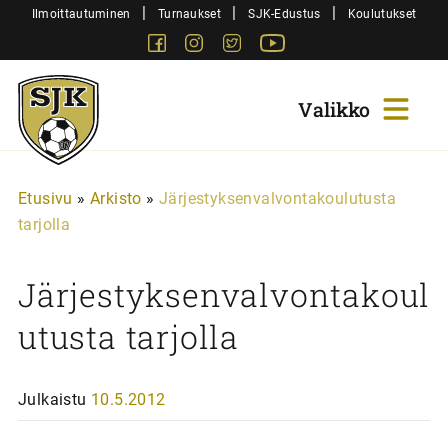
Siirry
|
|
|
Ilmoittautuminen
Turnaukset
SJK-Edustus
Koulutukset
sisältöön
Facebook
Instagram
Twitter
Youtube
Sjk-
Juniorit
Etusivu
»
Arkisto
»
Järjestyksenvalvontakoulutusta
tarjolla
Järjestyksenvalvontakoul
utusta tarjolla
Julkaistu
10.5.2012