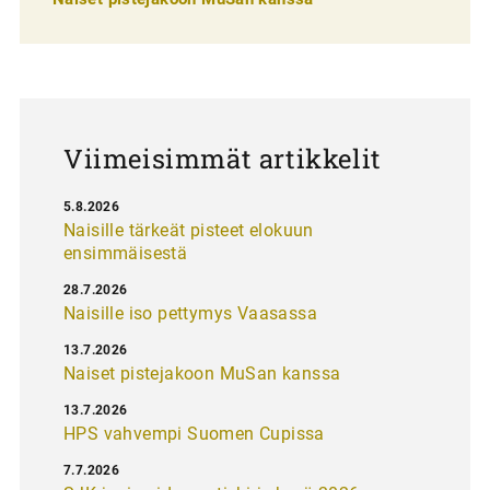
l
a
u
s
Viimeisimmät artikkelit
5.8.2026
Naisille tärkeät pisteet elokuun
ensimmäisestä
28.7.2026
Naisille iso pettymys Vaasassa
13.7.2026
Naiset pistejakoon MuSan kanssa
13.7.2026
HPS vahvempi Suomen Cupissa
7.7.2026