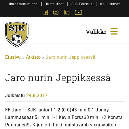
Siirry
|
|
|
Ilmoittautuminen
Turnaukset
SJK-Edustus
Koulutukset
sisältöön
Facebook
Instagram
Twitter
Youtube
Sjk-
Juniorit
Etusivu
»
Arkisto
»
Jaro nurin Jeppiksessä
Jaro nurin Jeppiksessä
Julkaistu
29.8.2017
FF Jaro – SJK-juniorit 1-2 (0-0)43 min 0-1 Jonny
Lammassaari51 min 1-1 Kevin Forss63 min 1-2 Konsta
PaananenSJK-juniorit haki maistuvanb vierasvoiton