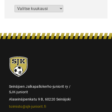
Arkistot
SJK-
juniorit
Seinäjoen Jalkapallokerho-juniorit ry /
SJK-juniorit
Alaseinäjoenkatu 9 B, 60220 Seinäjoki
toimisto@sjk-juniorit.fi