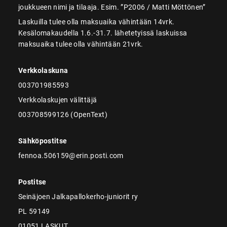
joukkueen nimi ja tilaaja. Esim. ”P2006 / Matti Möttönen”
Laskuilla tulee olla maksuaika vähintään 14vrk.
Kesälomakaudella 1.6.-31.7. lähetetyissä laskuissa
maksuaika tulee olla vähintään 21vrk.
Verkkolaskuna
003701985593
Verkkolaskujen välittäjä
003708599126 (OpenText)
Sähköpostitse
fennoa.506159@erin.posti.com
Postitse
Seinäjoen Jalkapallokerho-juniorit ry
PL 59149
01051 LASKUT