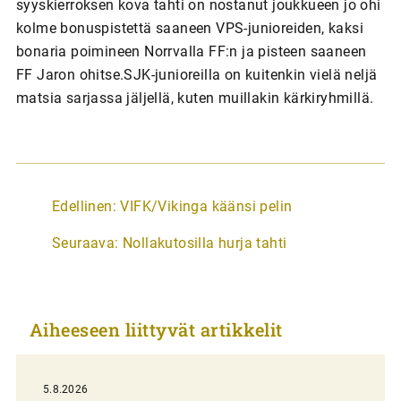
syyskierroksen kova tahti on nostanut joukkueen jo ohi
kolme bonuspistettä saaneen VPS-junioreiden, kaksi
bonaria poimineen Norrvalla FF:n ja pisteen saaneen
FF Jaron ohitse.SJK-junioreilla on kuitenkin vielä neljä
matsia sarjassa jäljellä, kuten muillakin kärkiryhmillä.
A
Edellinen:
VIFK/Vikinga käänsi pelin
r
Seuraava:
Nollakutosilla hurja tahti
t
i
k
Aiheeseen liittyvät artikkelit
k
e
l
5.8.2026