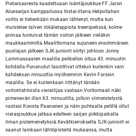
Pietarsaaresta kaadettuaan isäntäjoukkue FF Jaron
Aluesarjan kamppailussa tiistai-iltana.Helpollahan
voitto ei tietenkään mukaan lähtenyt, mutta kun
muistelee talven rökäletappiota treenipelissä, kolme
pinnaa tuntuivat tämän voiton jälkeen vieläkin
maukkaammilta.Maalittomana sujuneen ensimmäisen
puoliajan jälkeen SJK-juniorit siirtyi johtoon Jonny
Lammassaaren maalilla pelikellon oltua 43. minuutin
kohdalla.Punanutut tasoittivat ottelun kuitenkin vain
kahdeksan minuuttia myöhemmin Kevin Forssin
maalilla. Se ei kuitenkaan riittänyt tänään
voitontahtoista vierailijaa vastaan.Voittomaali näki
pimenevän illan 63. minuutilla, jolloin viimeistelystä
vastasi Konsta Paananen ja näin puhtaalla pelillä ollut
vierasjoukkue jatkaa edelleen sarjan piikkipaikalla
ilman pistemenetyksiä.Kevätkierrokselta SJK-juniorit ei
saanut lainkaan lähtöpisteitä mukaansa, mutta