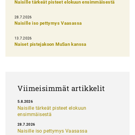
Naisille tärkeät pisteet elokuun ensimmäisestä
i
e
28.7.2026
n
Naisille iso pettymys Vaasassa
s
13.7.2026
e
Naiset pistejakoon MuSan kanssa
l
a
u
s
Viimeisimmät artikkelit
5.8.2026
Naisille tärkeät pisteet elokuun
ensimmäisestä
28.7.2026
Naisille iso pettymys Vaasassa