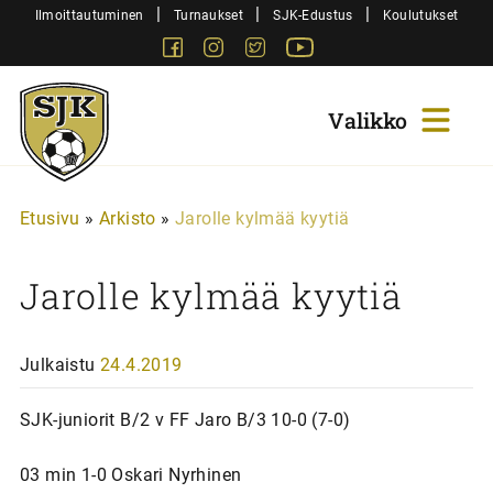
Siirry
|
|
|
Ilmoittautuminen
Turnaukset
SJK-Edustus
Koulutukset
sisältöön
Facebook
Instagram
Twitter
Youtube
Sjk-
Juniorit
Etusivu
»
Arkisto
»
Jarolle kylmää kyytiä
Jarolle kylmää kyytiä
Julkaistu
24.4.2019
SJK-juniorit B/2 v FF Jaro B/3 10-0 (7-0)
03 min 1-0 Oskari Nyrhinen