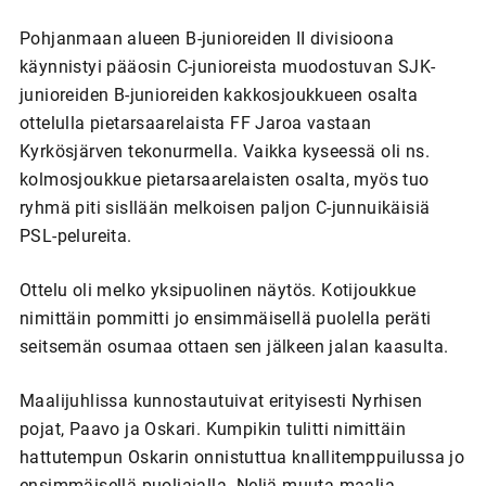
Pohjanmaan alueen B-junioreiden II divisioona
käynnistyi pääosin C-junioreista muodostuvan SJK-
junioreiden B-junioreiden kakkosjoukkueen osalta
ottelulla pietarsaarelaista FF Jaroa vastaan
Kyrkösjärven tekonurmella. Vaikka kyseessä oli ns.
kolmosjoukkue pietarsaarelaisten osalta, myös tuo
ryhmä piti sisllään melkoisen paljon C-junnuikäisiä
PSL-pelureita.
Ottelu oli melko yksipuolinen näytös. Kotijoukkue
nimittäin pommitti jo ensimmäisellä puolella peräti
seitsemän osumaa ottaen sen jälkeen jalan kaasulta.
Maalijuhlissa kunnostautuivat erityisesti Nyrhisen
pojat, Paavo ja Oskari. Kumpikin tulitti nimittäin
hattutempun Oskarin onnistuttua knallitemppuilussa jo
ensimmäisellä puoliajalla. Neljä muuta maalia