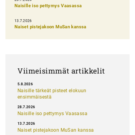
n
Naisille iso pettymys Vaasassa
s
13.7.2026
e
Naiset pistejakoon MuSan kanssa
l
a
u
s
Viimeisimmät artikkelit
5.8.2026
Naisille tärkeät pisteet elokuun
ensimmäisestä
28.7.2026
Naisille iso pettymys Vaasassa
13.7.2026
Naiset pistejakoon MuSan kanssa