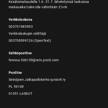
Kesälomakaudella 1.6.-31.7. lähetetyissä laskuissa
maksuaika tulee olla vähintään 21vrk.
Verkkolaskuna
003701985593
Verkkolaskujen välittäjä
003708599126 (OpenText)
Sähköpostitse
fennoa.506159@erin.posti.com
Postitse
Seinäjoen Jalkapallokerho-juniorit ry
PL 59149
01051 LASKUT