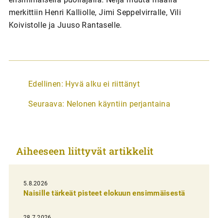
merkittiin Henri Kalliolle, Jimi Seppelvirralle, Vili
Koivistolle ja Juuso Rantaselle.
A
Edellinen:
Hyvä alku ei riittänyt
r
Seuraava:
Nelonen käyntiin perjantaina
t
i
k
Aiheeseen liittyvät artikkelit
k
e
l
5.8.2026
Naisille tärkeät pisteet elokuun ensimmäisestä
i
e
28.7.2026