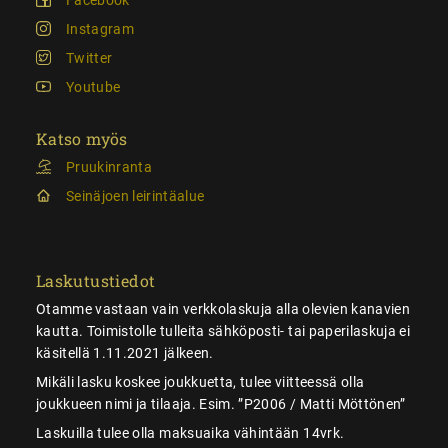
Instagram
Twitter
Youtube
Katso myös
Pruukinranta
Seinäjoen leirintäalue
Laskutustiedot
Otamme vastaan vain verkkolaskuja alla olevien kanavien
kautta. Toimistolle tulleita sähköposti- tai paperilaskuja ei
käsitellä 1.11.2021 jälkeen.
Mikäli lasku koskee joukkuetta, tulee viitteessä olla
joukkueen nimi ja tilaaja. Esim. ”P2006 / Matti Möttönen”
Laskuilla tulee olla maksuaika vähintään 14vrk.