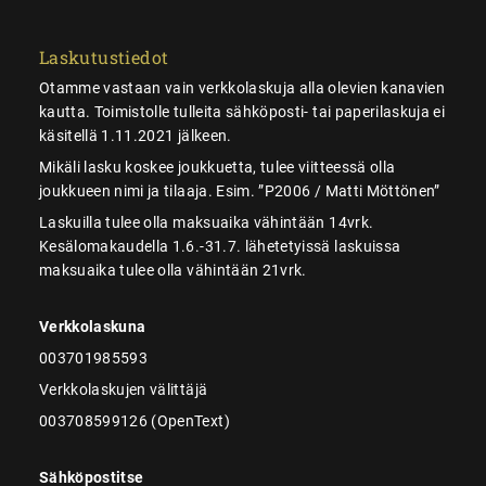
Laskutustiedot
Otamme vastaan vain verkkolaskuja alla olevien kanavien
kautta. Toimistolle tulleita sähköposti- tai paperilaskuja ei
käsitellä 1.11.2021 jälkeen.
Mikäli lasku koskee joukkuetta, tulee viitteessä olla
joukkueen nimi ja tilaaja. Esim. ”P2006 / Matti Möttönen”
Laskuilla tulee olla maksuaika vähintään 14vrk.
Kesälomakaudella 1.6.-31.7. lähetetyissä laskuissa
maksuaika tulee olla vähintään 21vrk.
Verkkolaskuna
003701985593
Verkkolaskujen välittäjä
003708599126 (OpenText)
Sähköpostitse