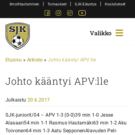
Siirry
|
|
|
Ilmoittautuminen
Turnaukset
SJK-Edustus
Koulutukset
sisältöön
Facebook
Instagram
Twitter
Youtube
Sjk-
Juniorit
Etusivu
»
Arkisto
»
Johto kääntyi APV:lle
Johto kääntyi APV:lle
Julkaistu
20.6.2017
SJK-juniorit/04 – APV 1-3 (0-0)39 min 1-0 Jesse
Alasaari54 min 1-1 Rasmus Hautamäki63 min 1-2 Aku
Toivonen64 min 1-3 Aatu SepponenAlavuden Peli-