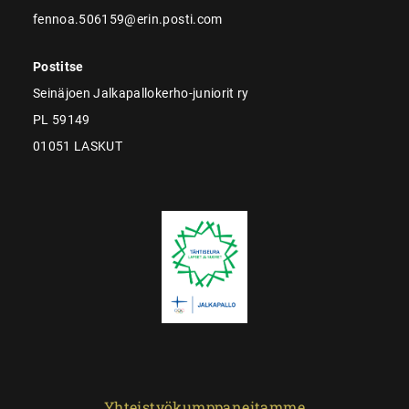
fennoa.506159@erin.posti.com
Postitse
Seinäjoen Jalkapallokerho-juniorit ry
PL 59149
01051 LASKUT
Yhteistyökumppaneitamme