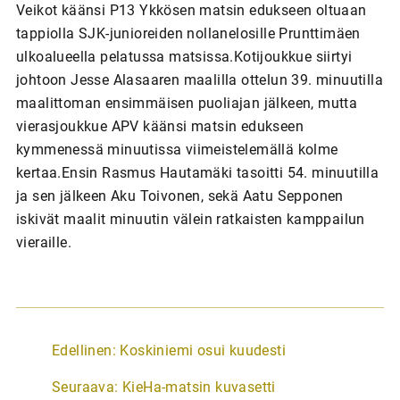
Veikot käänsi P13 Ykkösen matsin edukseen oltuaan
tappiolla SJK-junioreiden nollanelosille Prunttimäen
ulkoalueella pelatussa matsissa.Kotijoukkue siirtyi
johtoon Jesse Alasaaren maalilla ottelun 39. minuutilla
maalittoman ensimmäisen puoliajan jälkeen, mutta
vierasjoukkue APV käänsi matsin edukseen
kymmenessä minuutissa viimeistelemällä kolme
kertaa.Ensin Rasmus Hautamäki tasoitti 54. minuutilla
ja sen jälkeen Aku Toivonen, sekä Aatu Sepponen
iskivät maalit minuutin välein ratkaisten kamppailun
vieraille.
A
Edellinen:
Koskiniemi osui kuudesti
r
Seuraava:
KieHa-matsin kuvasetti
t