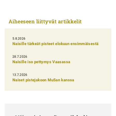
i
k
Aiheeseen liittyvät artikkelit
k
e
l
5.8.2026
Naisille tärkeät pisteet elokuun ensimmäisestä
i
e
28.7.2026
n
Naisille iso pettymys Vaasassa
s
13.7.2026
e
Naiset pistejakoon MuSan kanssa
l
a
u
s