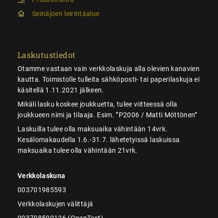
Seinäjoen leirintäalue
Laskutustiedot
Otamme vastaan vain verkkolaskuja alla olevien kanavien
kautta. Toimistolle tulleita sähköposti- tai paperilaskuja ei
käsitellä 1.11.2021 jälkeen.
Mikäli lasku koskee joukkuetta, tulee viitteessä olla
joukkueen nimi ja tilaaja. Esim. ”P2006 / Matti Möttönen”
Laskuilla tulee olla maksuaika vähintään 14vrk.
Kesälomakaudella 1.6.-31.7. lähetetyissä laskuissa
maksuaika tulee olla vähintään 21vrk.
Verkkolaskuna
003701985593
Verkkolaskujen välittäjä
003708599126 (OpenText)