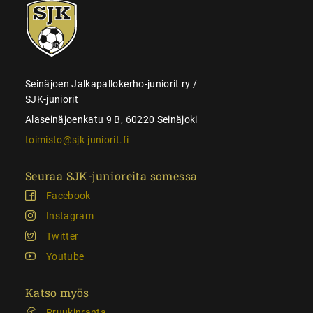
SJK-
juniorit
Seinäjoen Jalkapallokerho-juniorit ry /
SJK-juniorit
Alaseinäjoenkatu 9 B, 60220 Seinäjoki
toimisto@sjk-juniorit.fi
Seuraa SJK-junioreita somessa
Facebook
Instagram
Twitter
Youtube
Katso myös
Pruukinranta