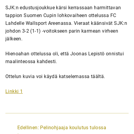
SJK:n edustusjoukkue kärsi kerrassaan harmittavan
tappion Suomen Cupin lohkovaiheen ottelussa FC
Lahdelle Wallsport Areenassa. Vieraat käänsivät SJK:n
johdon 3-2 (1-1) -voitokseen parin karmean virheen
jälkeen.
Hienoahan ottelussa oli, että Joonas Lepistö onnistui
maalinteossa kahdesti.
Ottelun kuvia voi käydä katselemassa täältä.
Linkki 1
A
Edellinen:
Pelinohjaaja koulutus tulossa
r