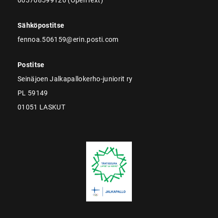
Sähköpostitse
fennoa.506159@erin.posti.com
Postitse
Seinäjoen Jalkapallokerho-juniorit ry
PL 59149
01051 LASKUT