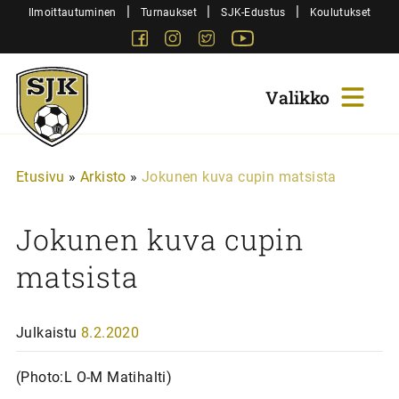
Siirry
|
|
|
Ilmoittautuminen
Turnaukset
SJK-Edustus
Koulutukset
sisältöön
Facebook
Instagram
Twitter
Youtube
Sjk-
Juniorit
Etusivu
»
Arkisto
»
Jokunen kuva cupin matsista
Jokunen kuva cupin
matsista
Julkaistu
8.2.2020
(Photo:L O-M Matihalti)