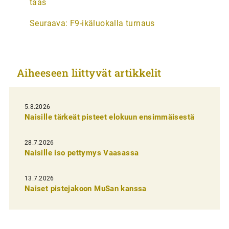
taas
t
Seuraava:
F9-ikäluokalla turnaus
i
k
k
Aiheeseen liittyvät artikkelit
e
l
i
5.8.2026
Naisille tärkeät pisteet elokuun ensimmäisestä
e
n
28.7.2026
Naisille iso pettymys Vaasassa
s
e
13.7.2026
l
Naiset pistejakoon MuSan kanssa
a
u