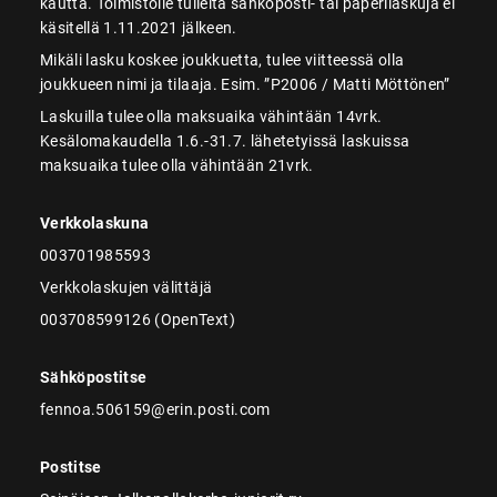
kautta. Toimistolle tulleita sähköposti- tai paperilaskuja ei
käsitellä 1.11.2021 jälkeen.
Mikäli lasku koskee joukkuetta, tulee viitteessä olla
joukkueen nimi ja tilaaja. Esim. ”P2006 / Matti Möttönen”
Laskuilla tulee olla maksuaika vähintään 14vrk.
Kesälomakaudella 1.6.-31.7. lähetetyissä laskuissa
maksuaika tulee olla vähintään 21vrk.
Verkkolaskuna
003701985593
Verkkolaskujen välittäjä
003708599126 (OpenText)
Sähköpostitse
fennoa.506159@erin.posti.com
Postitse